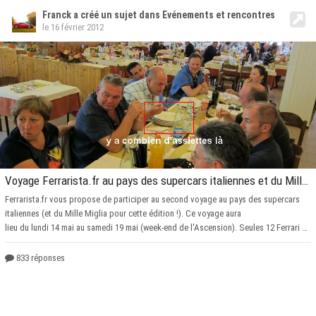
Franck a créé un sujet dans Evénements et rencontres
le 16 février 2012
Voyage Ferrarista.fr au pays des supercars italiennes et du Mille Miglia 2012
Ferrarista.fr vous propose de participer au second voyage au pays
des supercars
italiennes (et du Mille Miglia pour cette édition !). Ce voyage aura
lieu du lundi 14 mai au samedi 19 mai (week-end de l'Ascension). Seules 12 Ferrari seront acceptées, pas une de plus, soit 24 participants. Lien vers les détails et photos du voyage de septembre 2011 au pays des supercars italiennes : http://www.ferrarista.fr/ferrari-forum/index.php/topic,322.0.html Programme du voyage (en cours de finalisa
833 réponses