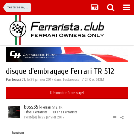
Testarossa, 512TR et 512M
disque d'embrayage Ferrari TR 512
Par boss351,
le 29 janvier 2017
dans
Testarossa, 512TR et 512M
Répondre à ce sujet
boss351
•
Ferrari 512 TR
Tifosi Ferrarista • 13 ans Ferrarista
Posté(e)
le 29 janvier 2017
bonjour,