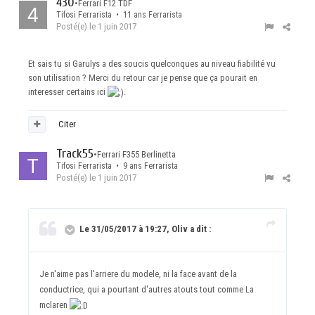
430
•
Ferrari F12 TDF
Tifosi Ferrarista • 11 ans Ferrarista
Posté(e)
le 1 juin 2017
Et sais tu si Garulys a des soucis quelconques au niveau fiabilité vu
son utilisation ? Merci du retour car je pense que ça pourait en
interesser certains ici
.
Citer
Track55
•
Ferrari F355 Berlinetta
Tifosi Ferrarista • 9 ans Ferrarista
Posté(e)
le 1 juin 2017
Le 31/05/2017 à 19:27, Oliv a dit :
Je n'aime pas l'arriere du modele, ni la face avant de la
conductrice, qui a pourtant d'autres atouts tout comme La
mclaren