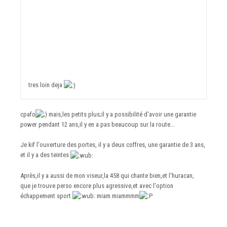
tres loin deja
cpafo
mais,les petits plus;il y a possibilité d'avoir une garantie
power pendant 12 ans,il y en a pas beaucoup sur la route...
Je kif l'ouverture des portes, il y a deux coffres, une garantie de 3 ans,
et il y a des teintes
Après,il y a aussi de mon viseur,la 458 qui chante bien,et l'huracan,
que je trouve perso encore plus agressive,et avec l'option
échappement sport
miam miammmm