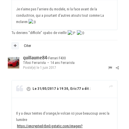
Je n'aime pas l'arriere du modele, ni la face avant de la
conductrice, qui a pourtant d'autres atouts tout comme La
mclaren
Tu deviens "difficile" cpabo de vieillir
Citer
guillaume84
•
Ferrari F430
Tifosi Ferrarista • 14 ans Ferrarista
Posté(e)
le 1 juin 2017
Le 31/05/2017 à 19:30, Eric77 a dit :
Il y a deux teintes d'orange,le volcan ici joue beaucoup avec la
lumière
https://encrypted-tbn0.gstatic.com/images?