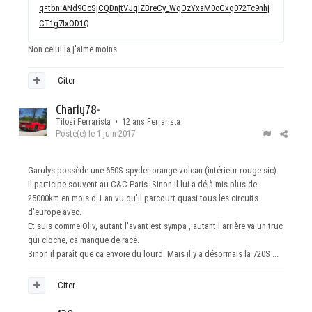
q=tbn:ANd9GcSjCQDnjtVJqIZBreCy_WqOzYxaM0cCxq072Tc9nhj
CT1g7lxOD1Q
Non celui la j'aime moins
Citer
Charly78
•
Tifosi Ferrarista • 12 ans Ferrarista
Posté(e)
le 1 juin 2017
Garulys possède une 650S spyder orange volcan (intérieur rouge sic).
Il participe souvent au C&C Paris. Sinon il lui a déjà mis plus de
25000km en mois d'1 an vu qu'il parcourt quasi tous les circuits
d'europe avec.
Et suis comme Oliv, autant l'avant est sympa , autant l'arrière ya un truc
qui cloche, ca manque de racé.
Sinon il paraît que ca envoie du lourd. Mais il y a désormais la 720S ...
Citer