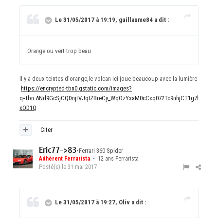
Le 31/05/2017 à 19:19, guillaume84 a dit :
Orange ou vert trop beau
Il y a deux teintes d'orange,le volcan ici joue beaucoup avec la lumière
https://encrypted-tbn0.gstatic.com/images?
q=tbn:ANd9GcSjCQDnjtVJqIZBreCy_WqOzYxaM0cCxq072Tc9nhjCT1g7l
xOD1Q
Citer
Eric77->83
•
Ferrari 360 Spider
Adhérent Ferrarista
• 12 ans Ferrarista
Posté(e)
le 31 mai 2017
Le 31/05/2017 à 19:27, Oliv a dit :