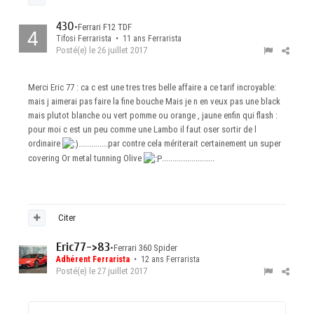
430
•
Ferrari F12 TDF
Tifosi Ferrarista • 11 ans Ferrarista
Posté(e)
le 26 juillet 2017
Merci Eric 77 : ca c est une tres tres belle affaire a ce tarif incroyable:
mais j aimerai pas faire la fine bouche Mais je n en veux pas une black
mais plutot blanche ou vert pomme ou orange , jaune enfin qui flash :
pour moi c est un peu comme une Lambo il faut oser sortir de l
ordinaire
..............par contre cela mériterait certainement un super
covering Or metal tunning Olive
.........................
Citer
Eric77->83
•
Ferrari 360 Spider
Adhérent Ferrarista
• 12 ans Ferrarista
Posté(e)
le 27 juillet 2017