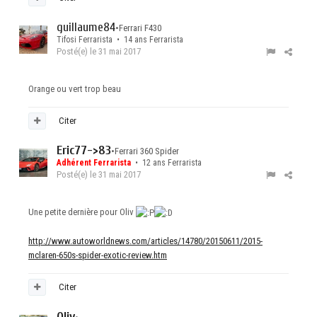
guillaume84
•
Ferrari F430
Tifosi Ferrarista • 14 ans Ferrarista
Posté(e)
le 31 mai 2017
Orange ou vert trop beau
Citer
Eric77->83
•
Ferrari 360 Spider
Adhérent Ferrarista
• 12 ans Ferrarista
Posté(e)
le 31 mai 2017
Une petite dernière pour Oliv
http://www.autoworldnews.com/articles/14780/20150611/2015-
mclaren-650s-spider-exotic-review.htm
Citer
Oliv