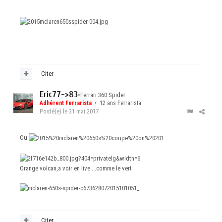
Citer
Eric77->83
•
Ferrari 360 Spider
Adhérent Ferrarista
• 12 ans Ferrarista
Posté(e)
le 31 mai 2017
Ou
Orange volcan,a voir en live ...comme le vert
Citer