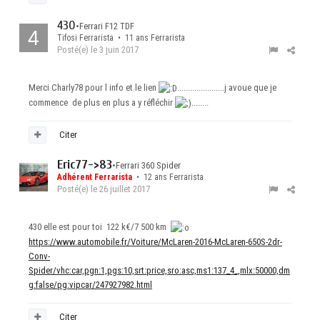
430
•
Ferrari F12 TDF
Tifosi Ferrarista • 11 ans Ferrarista
Posté(e)
le 3 juin 2017
Merci Charly78 pour l info et le lien
......................j avoue que je
commence de plus en plus a y réfléchir
........
Citer
Eric77->83
•
Ferrari 360 Spider
Adhérent Ferrarista
• 12 ans Ferrarista
Posté(e)
le 26 juillet 2017
430 elle est pour toi 122 k€/7 500 km
https://www.automobile.fr/Voiture/McLaren-2016-McLaren-650S-2dr-
Conv-
Spider/vhc:car,pgn:1,pgs:10,srt:price,sro:asc,ms1:137_4_,mlx:50000,dm
g:false/pg:vipcar/247927982.html
Citer