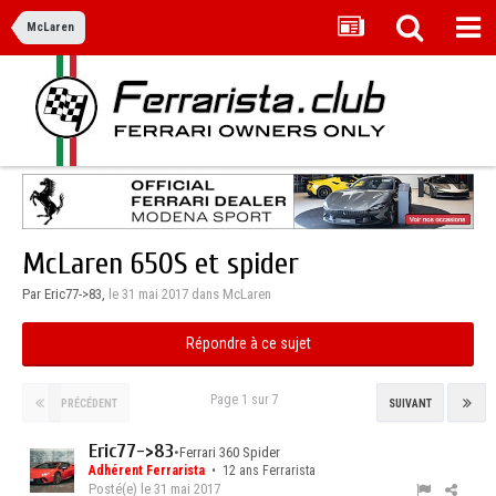
McLaren
McLaren 650S et spider
Par Eric77->83,
le 31 mai 2017
dans
McLaren
Répondre à ce sujet
Page 1 sur 7
PRÉCÉDENT
SUIVANT
Eric77->83
•
Ferrari 360 Spider
Adhérent Ferrarista
• 12 ans Ferrarista
Posté(e)
le 31 mai 2017