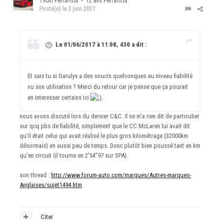
Tifosi Ferrarista • 12 ans Ferrarista
Posté(e)
le 3 juin 2017
Le 01/06/2017 à 11:08, 430 a dit :
Et sais tu si Garulys a des soucis quelconques au niveau fiabilité
vu son utilisation ? Merci du retour car je pense que ça pourait
en interesser certains ici
.
nous avons discuté lors du dernier C&C. Il ne m'a rien dit de particulier
sur qcq pbs de fiabilité, simplement que le CC McLaren lui avait dit
qu'il était celui qui avait réalisé le plus gros kilométrage (32000km
désormais) en aussi peu de temps. Donc plutôt bien poussé tant en km
qu'en circuit (il tourne en 2'54"97 sur SPA).
son thread :
http://www.forum-auto.com/marques/Autres-marques-
Anglaises/sujet1494.htm
Citer