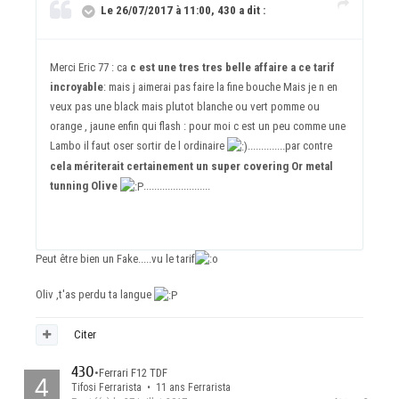
Le 26/07/2017 à 11:00, 430 a dit :
Merci Eric 77 : ca
c est une tres tres belle affaire a ce tarif
incroyable
: mais j aimerai pas faire la fine bouche Mais je n en
veux pas une black mais plutot blanche ou vert pomme ou
orange , jaune enfin qui flash : pour moi c est un peu comme une
Lambo il faut oser sortir de l ordinaire
..............par contre
cela mériterait certainement un super covering Or metal
tunning Olive
.........................
Peut être bien un Fake.....vu le tarif
Oliv ,t'as perdu ta langue
Citer
430
•
Ferrari F12 TDF
Tifosi Ferrarista • 11 ans Ferrarista