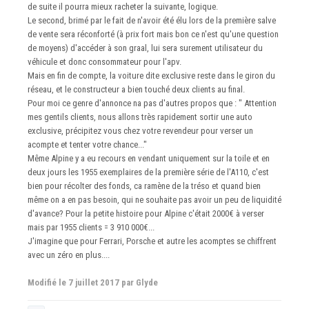
de suite il pourra mieux racheter la suivante, logique.
Le second, brimé par le fait de n'avoir été élu lors de la première salve
de vente sera réconforté (à prix fort mais bon ce n'est qu'une question
de moyens) d'accéder à son graal, lui sera surement utilisateur du
véhicule et donc consommateur pour l'apv.
Mais en fin de compte, la voiture dite exclusive reste dans le giron du
réseau, et le constructeur a bien touché deux clients au final.
Pour moi ce genre d'annonce na pas d'autres propos que : " Attention
mes gentils clients, nous allons très rapidement sortir une auto
exclusive, précipitez vous chez votre revendeur pour verser un
acompte et tenter votre chance..."
Même Alpine y a eu recours en vendant uniquement sur la toile et en
deux jours les 1955 exemplaires de la première série de l'A110, c'est
bien pour récolter des fonds, ca ramène de la tréso et quand bien
même on a en pas besoin, qui ne souhaite pas avoir un peu de liquidité
d'avance? Pour la petite histoire pour Alpine c'était 2000€ à verser
mais par 1955 clients = 3 910 000€...
J'imagine que pour Ferrari, Porsche et autre les acomptes se chiffrent
avec un zéro en plus....
Modifié
le 7 juillet 2017
par Glyde