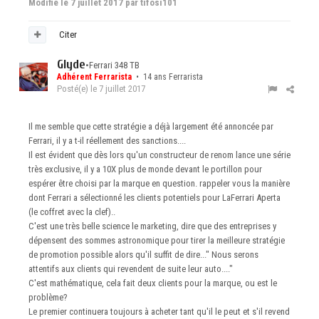
Modifié
le 7 juillet 2017
par tifosi101
Citer
Glyde
•
Ferrari 348 TB
Adhérent Ferrarista
• 14 ans Ferrarista
Posté(e)
le 7 juillet 2017
Il me semble que cette stratégie a déjà largement été annoncée par
Ferrari, il y a t-il réellement des sanctions....
Il est évident que dès lors qu'un constructeur de renom lance une série
très exclusive, il y a 10X plus de monde devant le portillon pour
espérer être choisi par la marque en question. rappeler vous la manière
dont Ferrari a sélectionné les clients potentiels pour LaFerrari Aperta
(le coffret avec la clef)..
C'est une très belle science le marketing, dire que des entreprises y
dépensent des sommes astronomique pour tirer la meilleure stratégie
de promotion possible alors qu'il suffit de dire..." Nous serons
attentifs aux clients qui revendent de suite leur auto...."
C'est mathématique, cela fait deux clients pour la marque, ou est le
problème?
Le premier continuera toujours à acheter tant qu'il le peut et s'il revend