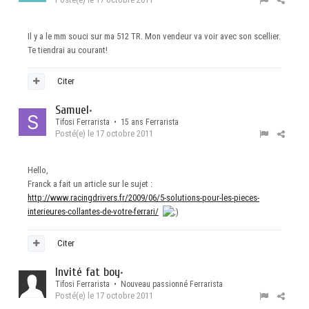
Il y a le mm souci sur ma 512 TR. Mon vendeur va voir avec son scellier.
Te tiendrai au courant!
Citer
Samuel
•
Tifosi Ferrarista • 15 ans Ferrarista
Posté(e)
le 17 octobre 2011
Hello,
Franck a fait un article sur le sujet :
http://www.racingdrivers.fr/2009/06/5-solutions-pour-les-pieces-
interieures-collantes-de-votre-ferrari/
Citer
Invité fat boy
•
Tifosi Ferrarista • Nouveau passionné Ferrarista
Posté(e)
le 17 octobre 2011