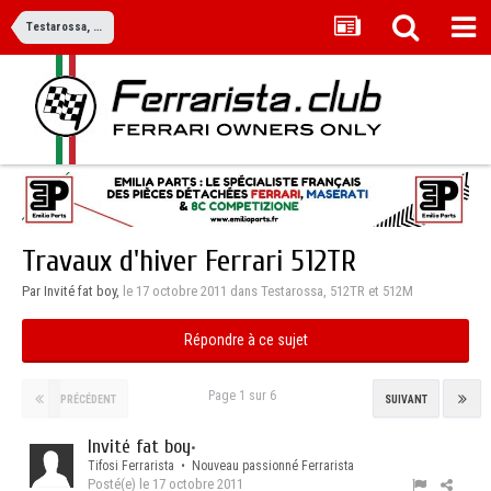
Testarossa, 512TR et 512M
Travaux d'hiver Ferrari 512TR
Par Invité fat boy,
le 17 octobre 2011
dans
Testarossa, 512TR et 512M
Répondre à ce sujet
Page 1 sur 6
PRÉCÉDENT
SUIVANT
Invité fat boy
•
Tifosi Ferrarista • Nouveau passionné Ferrarista
Posté(e)
le 17 octobre 2011