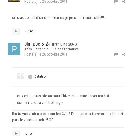
Posté(e)
le 25 octobre 2011
si tu as besoin d'un chauffeur ou je peux me rendre utile!!!!!
Citer
philippe 512
•
Ferrari Dino 206 GT
Tifosi Ferrarista • 15 ans Ferrarista
Posté(e)
le 26 octobre 2011
Citation
ca y est, je suis piéton pour l'hiver et comme l'hiver nordiste
dure 6 mois, ca va etre long >
Bin tu vas venir a pied pour les C/c ? Fais gaffe en traversant le bois et
pars le vendredi soir ?! O0
Citer