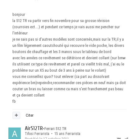
bonjour
la 512 TR va partir vers fin novembre pour sa grosse révision
(courroies ect....) et pendant ce temps je vais aussi me pencher sur
l'intérieur
je ne sais pas si d'autres modéles sont concernés,mais sur la TR,il y a
un film légerement caoutchouté qui recouvre le vide poche, les divers
boutons de chauffage et les 3 manos sous le tableau de bord
avec les années ce revétement se détériore et devient collant (sur bmw
ils utilisent ce type de revétement et pareil ca vieillit trés mal, j'ai eu le
probléme sur un X5 au bout de 3 ans à peine sur le volant)
vous me conseillez quoi? tout enlever (ca part au dissolvant
expérience bm)repeindre,recommander ces piéces en neuf mais ça doit
couter un bras ou laisser comme ca mais s'est franchement pas beau
et ça devient collant
fb
Citer
Air512TR
•
Ferrari 512 TR
Tifosi Ferrarista • 15 ans Ferrarista
Posté(e)
le 17 octobre 2011