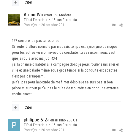
Citer
ArnaudV
•
Ferrari 360 Modena
Tifosi Ferrarista • 15 ans Ferrarista
Posté(e)
le 26 octobre 2011
??? comprends pas ta réponse
Si rouler à allure normale par mauvais temps est synonyme de risque
pour les autres vu mon niveau de conduite, tu as raison mieux vaut
que je roule avec ma jubi 4X4
j'ai la chance d'habiter à la campagne donc je peux rouler sans aller en
ville et une balade même sous gros temps si la conduite est adaptée
n'est pas dérangeant.
je n'ai pas pour habitude de me filmer désolé je ne suis pas si bon
pilote et surtout je n'ai pas le culte de moi même en conduite extreme
cordialement
Citer
philippe 512
•
Ferrari Dino 206 GT
Tifosi Ferrarista • 15 ans Ferrarista
Posté(e)
le 26 octobre 2011