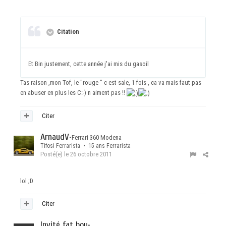
Citation
Et Bin justement, cette année j'ai mis du gasoil
Tas raison ,mon Tof, le ''rouge " c est sale, 1 fois , ca va mais faut pas
en abuser en plus les C:-) n aiment pas !!
Citer
ArnaudV
•
Ferrari 360 Modena
Tifosi Ferrarista • 15 ans Ferrarista
Posté(e)
le 26 octobre 2011
lol ;D
Citer
Invité fat boy
•