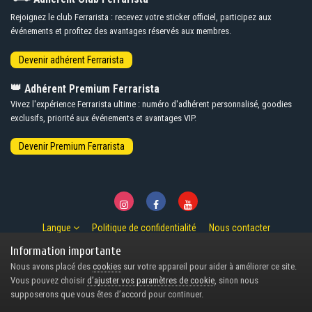
Rejoignez le club Ferrarista : recevez votre sticker officiel, participez aux
événements et profitez des avantages réservés aux membres.
👑
Adhérent Premium Ferrarista
Vivez l'expérience Ferrarista ultime : numéro d'adhérent personnalisé, goodies
exclusifs, priorité aux événements et avantages VIP.
Langue
Politique de confidentialité
Nous contacter
© Copyright 2007-2026 Ferrarista.Club
Information importante
Powered by Invision Community
Nous avons placé des
cookies
sur votre appareil pour aider à améliorer ce site.
Design by Invision Focus.
Vous pouvez choisir
d’ajuster vos paramètres de cookie
, sinon nous
supposerons que vous êtes d’accord pour continuer.