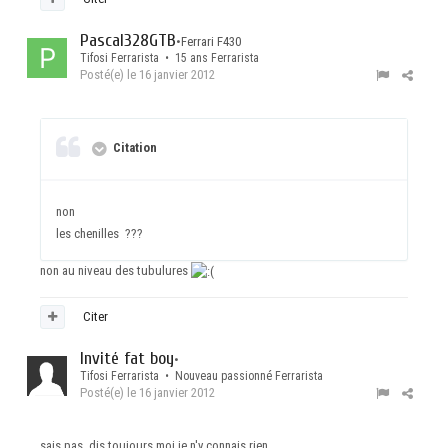
Pascal328GTB
•
Ferrari F430
Tifosi Ferrarista • 15 ans Ferrarista
Posté(e)
le 16 janvier 2012
Citation
non
les chenilles ???
non au niveau des tubulures
Citer
Invité fat boy
•
Tifosi Ferrarista • Nouveau passionné Ferrarista
Posté(e)
le 16 janvier 2012
sais pas, dis toujours moi je n'y connais rien