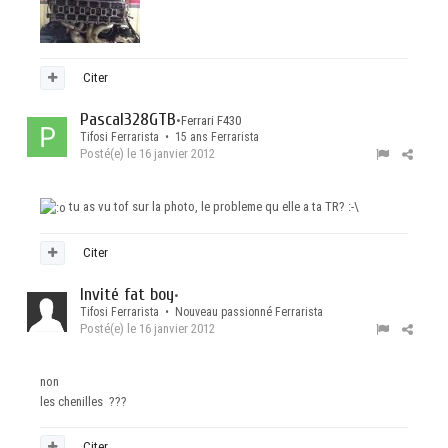
Citer
Pascal328GTB
•
Ferrari F430
Tifosi Ferrarista • 15 ans Ferrarista
Posté(e)
le 16 janvier 2012
tu as vu tof sur la photo, le probleme qu elle a ta TR? :-\
Citer
Invité fat boy
•
Tifosi Ferrarista • Nouveau passionné Ferrarista
Posté(e)
le 16 janvier 2012
non
les chenilles ???
Citer