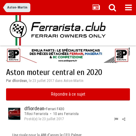
Aston-Martin
Aston moteur central en 2020
Par dfiordean,
le 23 juillet 2017
dans
Aston-Martin
Répondre à ce sujet
dfiordean
•
Ferrari F430
Tifosi Ferrarista • 10 ans Ferrarista
Posté(e)
le 23 juillet 2017
Une rivale pour la 488 d'apres le CEO Palmer