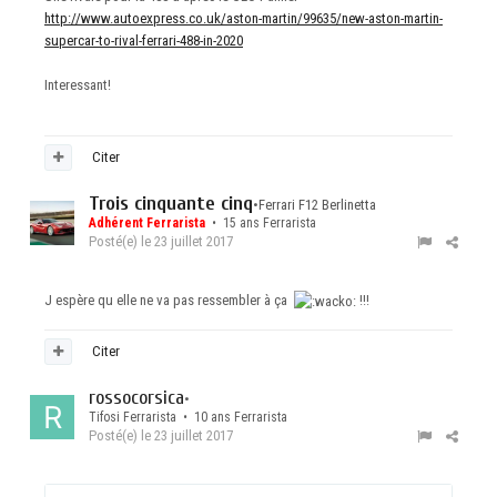
http://www.autoexpress.co.uk/aston-martin/99635/new-aston-martin-
supercar-to-rival-ferrari-488-in-2020
Interessant!
Citer
Trois cinquante cinq
•
Ferrari F12 Berlinetta
Adhérent Ferrarista
• 15 ans Ferrarista
Posté(e)
le 23 juillet 2017
J espère qu elle ne va pas ressembler à ça
!!!
Citer
rossocorsica
•
Tifosi Ferrarista • 10 ans Ferrarista
Posté(e)
le 23 juillet 2017