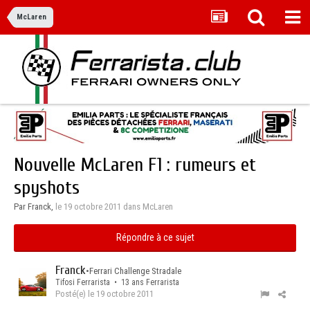
McLaren
Nouvelle McLaren F1 : rumeurs et
spyshots
Par Franck,
le 19 octobre 2011
dans
McLaren
Répondre à ce sujet
Franck
•
Ferrari Challenge Stradale
Tifosi Ferrarista • 13 ans Ferrarista
Posté(e)
le 19 octobre 2011