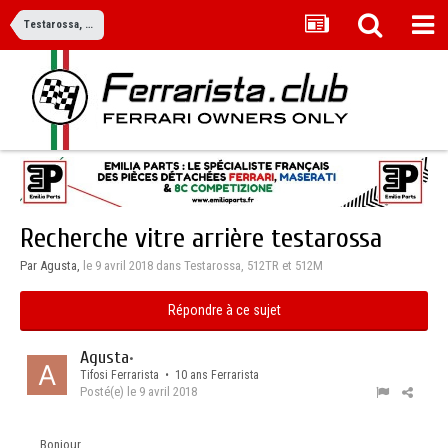
Testarossa, 512TR et 512M
Recherche vitre arrière testarossa
Par Agusta,
le 9 avril 2018
dans
Testarossa, 512TR et 512M
Répondre à ce sujet
Agusta
•
Tifosi Ferrarista • 10 ans Ferrarista
Posté(e)
le 9 avril 2018
Bonjour ,