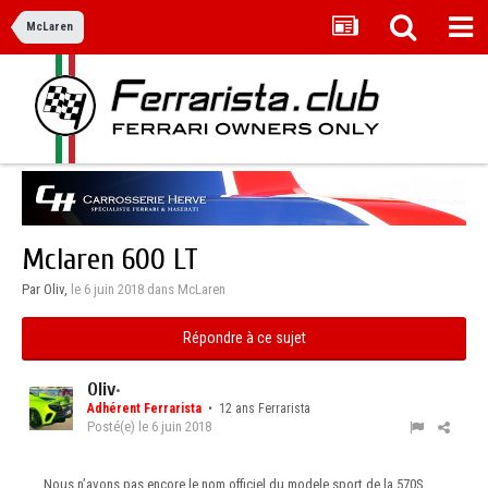
McLaren
Mclaren 600 LT
Par Oliv,
le 6 juin 2018
dans
McLaren
Répondre à ce sujet
Oliv
•
Adhérent Ferrarista
• 12 ans Ferrarista
Posté(e)
le 6 juin 2018
Nous n’avons pas encore le nom officiel du modele sport de la 570S