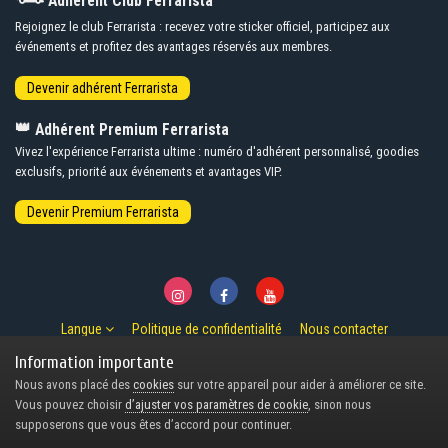
Adhérent Club Ferrarista
Rejoignez le club Ferrarista : recevez votre sticker officiel, participez aux
événements et profitez des avantages réservés aux membres.
👑
Adhérent Premium Ferrarista
Vivez l'expérience Ferrarista ultime : numéro d'adhérent personnalisé, goodies
exclusifs, priorité aux événements et avantages VIP.
Langue
Politique de confidentialité
Nous contacter
© Copyright 2007-2026 Ferrarista.Club
Information importante
Powered by Invision Community
Nous avons placé des
cookies
sur votre appareil pour aider à améliorer ce site.
Design by Invision Focus.
Vous pouvez choisir
d’ajuster vos paramètres de cookie
, sinon nous
supposerons que vous êtes d’accord pour continuer.