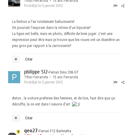
Tifosi Ferrarista • 15 ans Ferrarista
Posté(e)
le 5 janvier 2012
La finition a l'air totalement hallucinante!
On pourrait l'exposer dans la vitrine d'un bijoutier!
La ligne est belle, mais en photo, difficile de bien juger: c'est une
impression peut être mais je trouve que les roues ont un diamètre un
peu gros par rapport à la carrosserie?
Citer
philippe 512
•
Ferrari Dino 206 GT
Tifosi Ferrarista • 15 ans Ferrarista
Posté(e)
le 5 janvier 2012
Aston , la voiture preferee des femmes, et de loin, faut dire que ça
décoiffe, la on est dans l oeuvre d'art
)
Citer
geo27
•
Ferrari F12 Berlinetta