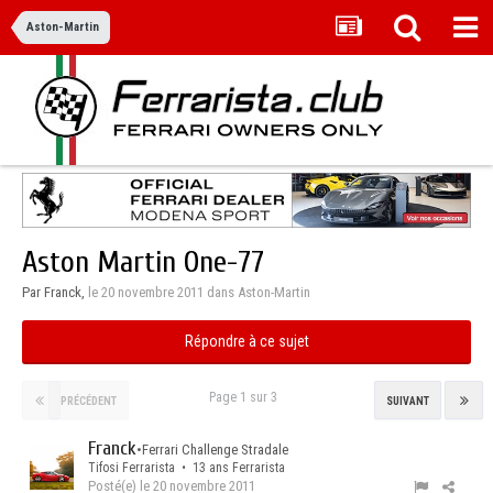
Aston-Martin
Aston Martin One-77
Par Franck,
le 20 novembre 2011
dans
Aston-Martin
Répondre à ce sujet
Page 1 sur 3
PRÉCÉDENT
SUIVANT
Franck
•
Ferrari Challenge Stradale
Tifosi Ferrarista • 13 ans Ferrarista
Posté(e)
le 20 novembre 2011