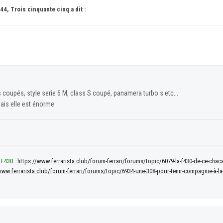
44, Trois cinquante cinq a dit :
s coupés, style serie 6 M, class S coupé, panamera turbo s etc...
 mais elle est énorme
 F430 :
https://www.ferrarista.club/forum-ferrari/forums/topic/6079-la-f430-de-ce-c
www.ferrarista.club/forum-ferrari/forums/topic/6934-une-308-pour-tenir-compagnie