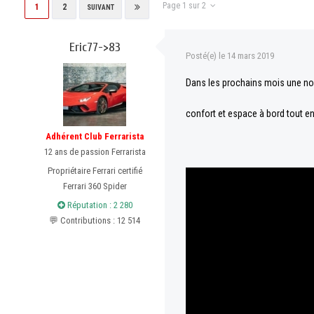
Page 1 sur 2
1
2
SUIVANT
Eric77->83
Posté(e)
le 14 mars 2019
Dans les prochains mois une no
confort et espace à bord tout en
Adhérent Club Ferrarista
12 ans de passion Ferrarista
Propriétaire Ferrari certifié
Ferrari 360 Spider
Réputation : 2 280
💬 Contributions : 12 514