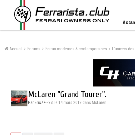
Accue
Accueil
Forums
Ferrari modernes & contemporaines
L’univers des
McLaren "Grand Tourer".
Par Eric77->83,
le 14 mars 2019
dans
McLaren