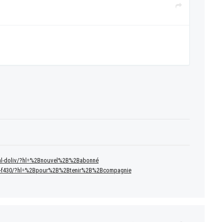
hacal-doliv/?hl=%2Bnouvel%2B%2Babonné
-à-la-f430/?hl=%2Bpour%2B%2Btenir%2B%2Bcompagnie