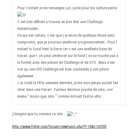
Pour l instant je me renseigne Luc, juste pour ma culture perso
!
C est très difficile a trouver en bon état une Challenge
immatriculée...
Ce qui est certain, c est que j ai envie de quelque chose sans
compromis, que je pourrais ameliorer progressivement...Pour l
instant la Scud tient la barre car c est une exellente base de
travail, que l on peut ameliorer sur le fond ( on ne touche pas à
la forme) avec des pièces de Challenge et de GT3...Mais il est
vrai qu une 355 Challenge est bien connectée à son pilote
également...
J ai roulé la F8 la semaine dernière, je me suis jamais autant fait
chier dans une Ferrari...Facteur émotion proche de zéro, voir
meme " moins que zéro " comme écrivait Easton ellis...
j'imagine que tu connais ce site ..
http://www.fchgt.com/forum/viewtopic.php?f=10&t=24705