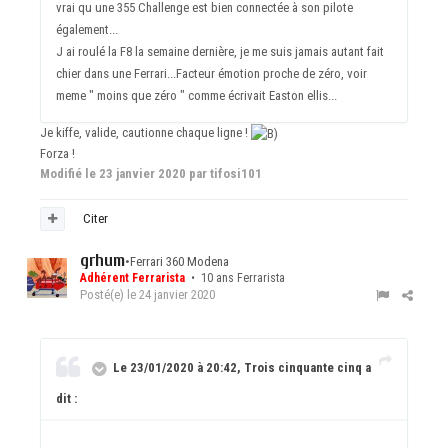
vrai qu une 355 Challenge est bien connectée à son pilote
également...
J ai roulé la F8 la semaine dernière, je me suis jamais autant fait
chier dans une Ferrari...Facteur émotion proche de zéro, voir
meme " moins que zéro " comme écrivait Easton ellis...
Je kiffe, valide, cautionne chaque ligne !
Forza !
Modifié
le 23 janvier 2020
par tifosi101
Citer
grhum
•
Ferrari 360 Modena
Adhérent Ferrarista
• 10 ans Ferrarista
Posté(e)
le 24 janvier 2020
Le 23/01/2020 à 20:42, Trois cinquante cinq a
dit :