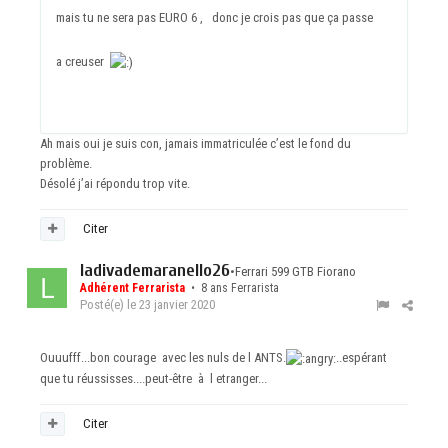
mais tu ne sera pas EURO 6 , donc je crois pas que ça passe
a creuser
Ah mais oui je suis con, jamais immatriculée c’est le fond du
problème.
Désolé j’ai répondu trop vite.
Citer
ladivademaranello26
•
Ferrari 599 GTB Fiorano
Adhérent Ferrarista
• 8 ans Ferrarista
Posté(e)
le 23 janvier 2020
Ouuufff...bon courage avec les nuls de l ANTS.
..espérant
que tu réussisses....peut-être à l etranger...
Citer