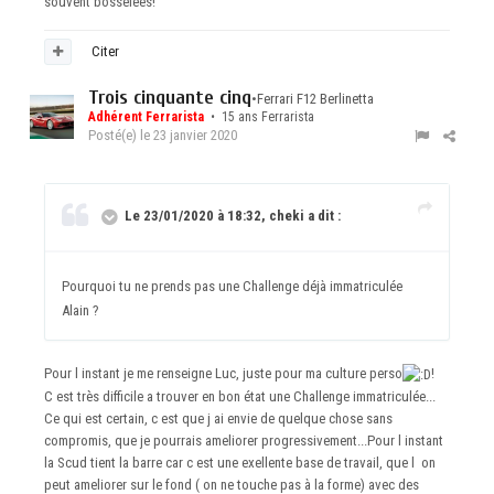
souvent bosselées!
Citer
Trois cinquante cinq
•
Ferrari F12 Berlinetta
Adhérent Ferrarista
• 15 ans Ferrarista
Posté(e)
le 23 janvier 2020
Le 23/01/2020 à 18:32, cheki a dit :
Pourquoi tu ne prends pas une Challenge déjà immatriculée
Alain ?
Pour l instant je me renseigne Luc, juste pour ma culture perso
!
C est très difficile a trouver en bon état une Challenge immatriculée...
Ce qui est certain, c est que j ai envie de quelque chose sans
compromis, que je pourrais ameliorer progressivement...Pour l instant
la Scud tient la barre car c est une exellente base de travail, que l on
peut ameliorer sur le fond ( on ne touche pas à la forme) avec des