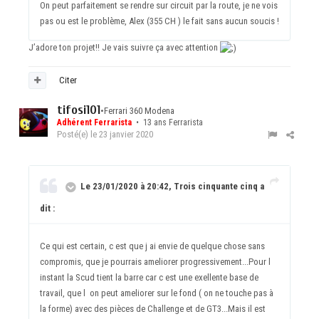
On peut parfaitement se rendre sur circuit par la route, je ne vois
pas ou est le problème, Alex (355 CH ) le fait sans aucun soucis !
J’adore ton projet!! Je vais suivre ça avec atte
ntion
Citer
tifosi101
•
Ferrari 360 Modena
Adhérent Ferrarista
• 13 ans Ferrarista
Posté(e)
le 23 janvier 2020
Le 23/01/2020 à 20:42, Trois cinquante cinq a
dit :
Ce qui est certain, c est que j ai envie de quelque chose sans
compromis, que je pourrais ameliorer progressivement...Pour l
instant la Scud tient la barre car c est une exellente base de
travail, que l on peut ameliorer sur le fond ( on ne touche pas à
la forme) avec des pièces de Challenge et de GT3...Mais il est