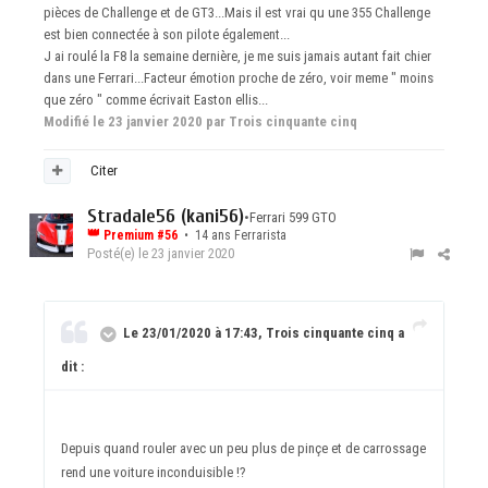
pièces de Challenge et de GT3...Mais il est vrai qu une 355 Challenge
est bien connectée à son pilote également...
J ai roulé la F8 la semaine dernière, je me suis jamais autant fait chier
dans une Ferrari...Facteur émotion proche de zéro, voir meme " moins
que zéro " comme écrivait Easton ellis...
Modifié
le 23 janvier 2020
par Trois cinquante cinq
Citer
Stradale56 (kani56)
•
Ferrari 599 GTO
👑
Premium #56
• 14 ans Ferrarista
Posté(e)
le 23 janvier 2020
Le 23/01/2020 à 17:43, Trois cinquante cinq a
dit :
Depuis quand rouler avec un peu plus de pinçe et de carrossage
rend une voiture inconduisible !?