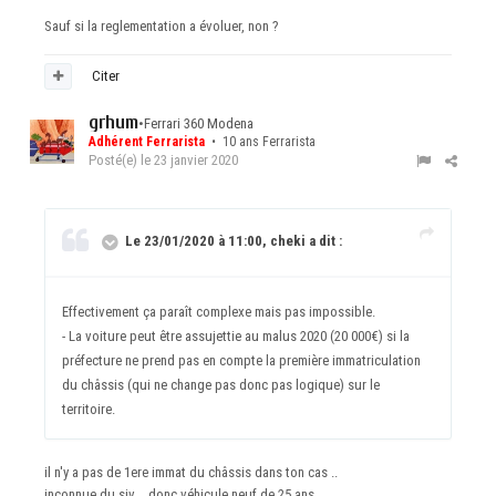
Sauf si la reglementation a évoluer, non ?
Citer
grhum
•
Ferrari 360 Modena
Adhérent Ferrarista
• 10 ans Ferrarista
Posté(e)
le 23 janvier 2020
Le 23/01/2020 à 11:00, cheki a dit :
Effectivement ça paraît complexe mais pas impossible.
- La voiture peut être assujettie au malus 2020 (20 000€) si la
préfecture ne prend pas en compte la première immatriculation
du châssis (qui ne change pas donc pas logique) sur le
territoire.
il n'y a pas de 1ere immat du châssis dans ton cas ..
inconnue du siv .. donc véhicule neuf de 25 ans