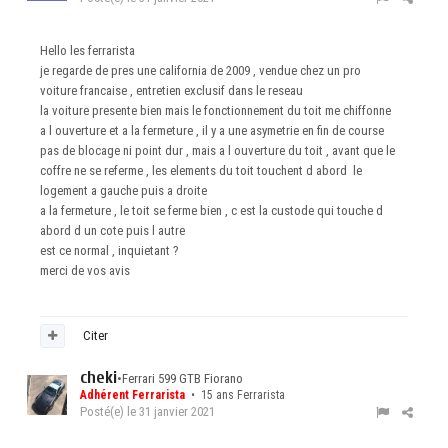
Hello les ferrarista
je regarde de pres une california de 2009 , vendue chez un pro
voiture francaise , entretien exclusif dans le reseau
la voiture presente bien mais le fonctionnement du toit me chiffonne
a l ouverture et a la fermeture , il y a une asymetrie en fin de course
pas de blocage ni point dur , mais a l ouverture du toit , avant que le
coffre ne se referme , les elements du toit touchent d abord le
logement a gauche puis a droite
a la fermeture , le toit se ferme bien , c est la custode qui touche d
abord d un cote puis l autre
est ce normal , inquietant ?
merci de vos avis
Citer
cheki
•
Ferrari 599 GTB Fiorano
Adhérent Ferrarista
• 15 ans Ferrarista
Posté(e)
le 31 janvier 2021