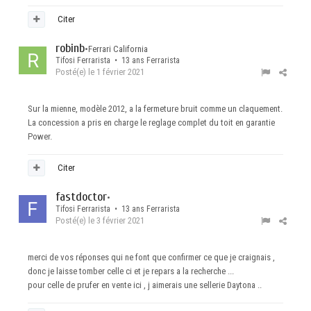
Citer
robinb
•
Ferrari California
Tifosi Ferrarista • 13 ans Ferrarista
Posté(e)
le 1 février 2021
Sur la mienne, modèle 2012, a la fermeture bruit comme un claquement.
La concession a pris en charge le reglage complet du toit en garantie
Power.
Citer
fastdoctor
•
Tifosi Ferrarista • 13 ans Ferrarista
Posté(e)
le 3 février 2021
merci de vos réponses qui ne font que confirmer ce que je craignais ,
donc je laisse tomber celle ci et je repars a la recherche ...
pour celle de prufer en vente ici , j aimerais une sellerie Daytona ..