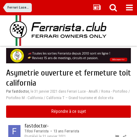
Ferrari Luce - Amalfi / Roma - Portofino / Portofino M - California / California T – Grand tourisme et dolce vita
Asymetrie ouverture et fermeture toit
california
Par fastdoctor,
le 31 janvier 2021
dans
Ferrari Luce - Amalfi / Roma - Portofino /
Portofino M - California / California T – Grand tourisme et dolce vita
Répondre à ce sujet
fastdoctor
•
Tifosi Ferrarista • 13 ans Ferrarista
Posté(e)
le 31 janvier 2021