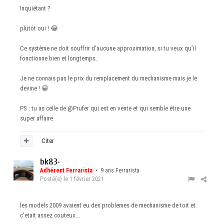
Inquiétant ?
plutôt oui !
😂
Ce système ne doit souffrir d’aucune approximation, si tu veux qu’il
fonctionne bien et longtemps.
Je ne connais pas le prix du remplacement du mechanisme mais je le
devine !
😁
PS : tu as celle de
@Prufer
qui est en vente et qui semble être une
super affaire
Citer
bk83
•
Adhérent Ferrarista
• 9 ans Ferrarista
Posté(e)
le 1 février 2021
les models 2009 avaient eu des problemes de mechanisme de toit et
c'etait assez couteux...