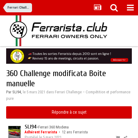
Ferrari Challenge – Compétition et performance pure
360 Challenge modificata Boite
manuelle
Par SLI94,
le 5 mars 2021
dans
Ferrari Challenge – Compétition et performance
pure
Répondre à ce sujet
SLI94
•
Ferrari 360 Modena
Adhérent Ferrarista
• 12 ans Ferrarista
Posté(e)
le 5 mars 2021