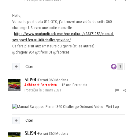
Hello,
Vu sur le post de la 812 GTO, j'ai trouvé une vidéo de cette 360
challenge US avec une boite manuelle
:
https://www.roadandtrack.com/car-culture/a33371358/manual-
swapped-ferrari-360-challenge-video/
Ca fera plaisir aux amateurs du genre (et les autres) :
@dragon1964
@tifosi101
@fabrices
Citer
1
SLI94
•
Ferrari 360 Modena
Adhérent Ferrarista
• 12 ans Ferrarista
Posté(e)
le 5 mars 2021
Citer
SLI94
•
Ferrari 360 Modena