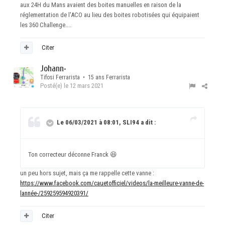
aux 24H du Mans avaient des boites manuelles en raison de la
réglementation de l'ACO au lieu des boites robotisées qui équipaient
les 360 Challenge....
Citer
Johann
•
Tifosi Ferrarista • 15 ans Ferrarista
Posté(e)
le 12 mars 2021
Le 06/03/2021 à 08:01, SLI94 a dit :
Ton correcteur déconne Franck
😆
un peu hors sujet, mais ça me rappelle cette vanne
:
https://www.facebook.com/cauetofficiel/videos/la-meilleure-vanne-de-
lannée-/259259594920391/
Citer