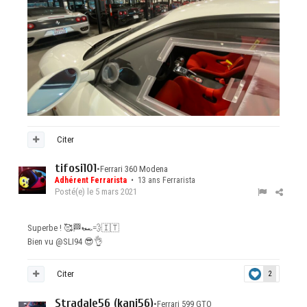
Citer
tifosi101
•
Ferrari 360 Modena
Adhérent Ferrarista
• 13 ans Ferrarista
Posté(e)
le 5 mars 2021
Superbe !
🥰
🏁
🏎️
💨
🇮🇹
Bien vu
@SLI94
😎
👌
Citer
2
Stradale56 (kani56)
•
Ferrari 599 GTO