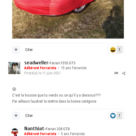
Citer
1
seadweller
•
Ferrari F355 GTS
Adhérent Ferrarista
• 15 ans Ferrarista
Posté(e)
le 11 juin 2021
😄
C'est la housse que tu vends ou ce qu'il y a dessous???
Par ailleurs faudrait la mettre dans la bonne catégorie
Citer
1
Nanthiat
•
Ferrari 328 GTB
Adhérent Ferrarista
• 5 ans Ferrarista