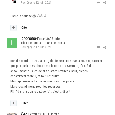
Posté(e)
le 12 juin 2021
Chère la housse
😱
🤣
🤣
🤣
Citer
lebonobo
•
Ferrari 360 Spider
Tifosi Ferrarista • 9 ans Ferrarista
Posté(e)
le 17 juin 2021
Bon d'accord… je trouvais rigolo de ne mettre que la housse, sachant
que je signalais 50 photos sur le site de la Centrale, c'est à dire
absolument tous les détails : jantes refaites à neuf, sièges,
copartiment moteur, et tout le toutim.
Mais apparemment mon humour n'est pas passé.
Merci quand même pour les réponses.
PS : "dans la bonne catégorie" ; c'est à dire ?
Citer
Zaz
•
Ferrari 599 GTB Fiorano