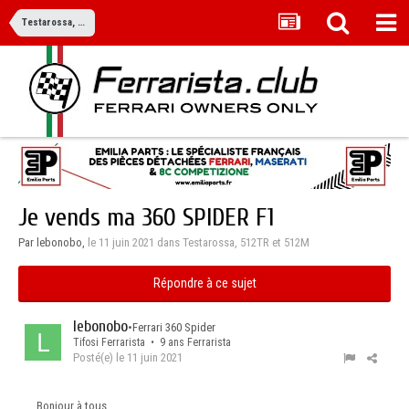
Testarossa, 512TR et 512M
Je vends ma 360 SPIDER F1
Par lebonobo,
le 11 juin 2021
dans
Testarossa, 512TR et 512M
Répondre à ce sujet
lebonobo
•
Ferrari 360 Spider
Tifosi Ferrarista • 9 ans Ferrarista
Posté(e)
le 11 juin 2021
Bonjour à tous.