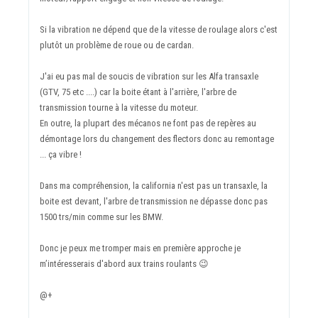
Si la vibration ne dépend que de la vitesse de roulage alors c'est
plutôt un problème de roue ou de cardan.
J'ai eu pas mal de soucis de vibration sur les Alfa transaxle
(GTV, 75 etc ....) car la boite étant à l'arrière, l'arbre de
transmission tourne à la vitesse du moteur.
En outre, la plupart des mécanos ne font pas de repères au
démontage lors du changement des flectors donc au remontage
... ça vibre !
Dans ma compréhension, la california n'est pas un transaxle, la
boite est devant, l'arbre de transmission ne dépasse donc pas
1500 trs/min comme sur les BMW.
Donc je peux me tromper mais en première approche je
m’intéresserais d'abord aux trains roulants
😉
@+