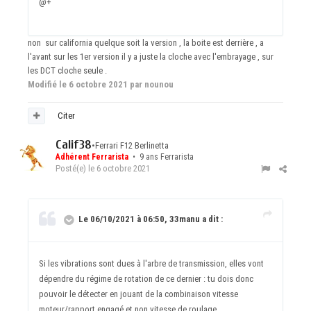
@+
non sur california quelque soit la version , la boite est derrière , a
l'avant sur les 1er version il y a juste la cloche avec l'embrayage , sur
les DCT cloche seule .
Modifié
le 6 octobre 2021
par nounou
Citer
Calif38
•
Ferrari F12 Berlinetta
Adhérent Ferrarista
• 9 ans Ferrarista
Posté(e)
le 6 octobre 2021
Le 06/10/2021 à 06:50, 33manu a dit :
Si les vibrations sont dues à l'arbre de transmission, elles vont
dépendre du régime de rotation de ce dernier : tu dois donc
pouvoir le détecter en jouant de la combinaison vitesse
moteur/rapport engagé et non vitesse de roulage.