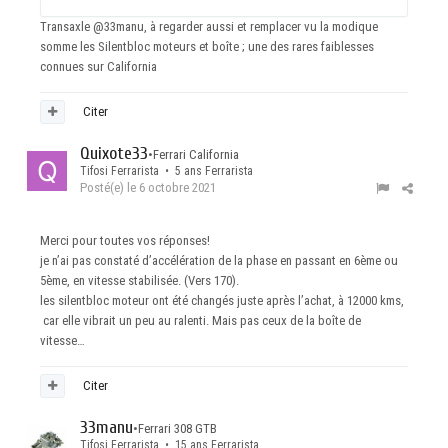
Transaxle
@33manu
, à regarder aussi et remplacer vu la modique
somme les Silentbloc moteurs et boîte ; une des rares faiblesses
connues sur California
Citer
Quixote33
•
Ferrari California
Tifosi Ferrarista • 5 ans Ferrarista
Posté(e)
le 6 octobre 2021
Merci pour toutes vos réponses!
je n’ai pas constaté d’accélération de la phase en passant en 6ème ou
5ème, en vitesse stabilisée. (Vers 170).
les silentbloc moteur ont été changés juste après l’achat, à 12000 kms,
car elle vibrait un peu au ralenti. Mais pas ceux de la boîte de
vitesse…
Citer
33manu
•
Ferrari 308 GTB
Tifosi Ferrarista • 15 ans Ferrarista