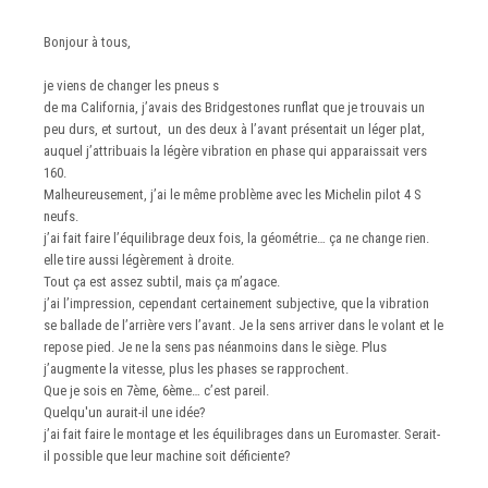
Bonjour à tous,
je viens de changer les pneus s
de ma California, j’avais des Bridgestones runflat que je trouvais un
peu durs, et surtout, un des deux à l’avant présentait un léger plat,
auquel j’attribuais la légère vibration en phase qui apparaissait vers
160.
Malheureusement, j’ai le même problème avec les Michelin pilot 4 S
neufs.
j’ai fait faire l’équilibrage deux fois, la géométrie… ça ne change rien.
elle tire aussi légèrement à droite.
Tout ça est assez subtil, mais ça m’agace.
j’ai l’impression, cependant certainement subjective, que la vibration
se ballade de l’arrière vers l’avant. Je la sens arriver dans le volant et le
repose pied. Je ne la sens pas néanmoins dans le siège. Plus
j’augmente la vitesse, plus les phases se rapprochent.
Que je sois en 7ème, 6ème… c’est pareil.
Quelqu'un aurait-il une idée?
j’ai fait faire le montage et les équilibrages dans un Euromaster. Serait-
il possible que leur machine soit déficiente?