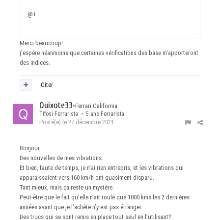
@+
Merci beaucoup!
j’espère néanmoins que certaines vérifications des base m’apporteront
des indices.
Citer
Quixote33
•
Ferrari California
Tifosi Ferrarista • 5 ans Ferrarista
Posté(e)
le 27 décembre 2021
Bonjour,
Des nouvelles de mes vibrations:
Et bien, faute de temps, je n’ai rien entrepris, et les vibrations qui
apparaissaient vers 160 km/h ont quasiment disparu.
Tant mieux, mais ça reste un mystère.
Peut-être que le fait qu’elle n’ait roulé que 1000 kms les 2 dernières
années avant que je l’achète n’y est pas étranger.
Des trucs qui se sont remis en place tout seul en l’utilisant?