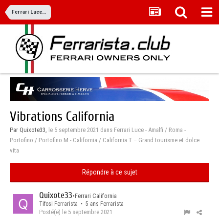
Ferrari Luce - Amalfi / Roma - Portofino / Portofino M - California / California T – Grand tourisme et dolce vita
Vibrations California
Par Quixote33,
le 5 septembre 2021
dans
Ferrari Luce - Amalfi / Roma -
Portofino / Portofino M - California / California T – Grand tourisme et dolce
vita
Répondre à ce sujet
Quixote33
•
Ferrari California
Tifosi Ferrarista • 5 ans Ferrarista
Posté(e)
le 5 septembre 2021