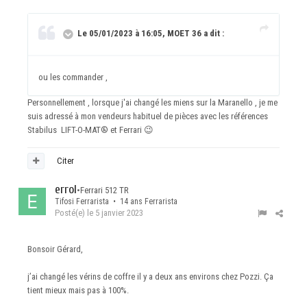
Le 05/01/2023 à 16:05, MOET 36 a dit :
ou les commander ,
Personnellement , lorsque j'ai changé les miens sur la Maranello , je me
suis adressé à mon vendeurs habituel de pièces avec les références
Stabilus LIFT-O-MAT® et Ferrari
😉
Citer
errol
•
Ferrari 512 TR
Tifosi Ferrarista • 14 ans Ferrarista
Posté(e)
le 5 janvier 2023
Bonsoir Gérard,
j’ai changé les vérins de coffre il y a deux ans environs chez Pozzi. Ça
tient mieux mais pas à 100%.