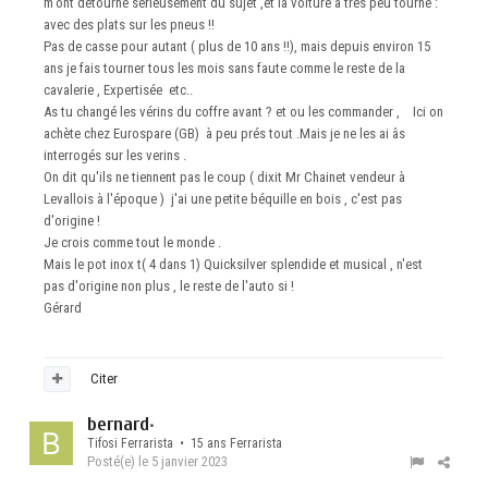
m'ont détourné sérieusement du sujet ,et la voiture a très peu tournè :
avec des plats sur les pneus !!
Pas de casse pour autant ( plus de 10 ans !!), mais depuis environ 15
ans je fais tourner tous les mois sans faute comme le reste de la
cavalerie , Expertisée etc..
As tu changé les vérins du coffre avant ? et ou les commander , Ici on
achète chez Eurospare (GB) à peu prés tout .Mais je ne les ai âs
interrogés sur les verins .
On dit qu'ils ne tiennent pas le coup ( dixit Mr Chainet vendeur à
Levallois à l'époque ) j'ai une petite béquille en bois , c'est pas
d'origine !
Je crois comme tout le monde .
Mais le pot inox t( 4 dans 1) Quicksilver splendide et musical , n'est
pas d'origine non plus , le reste de l'auto si !
Gérard
Citer
bernard
•
Tifosi Ferrarista • 15 ans Ferrarista
Posté(e)
le 5 janvier 2023