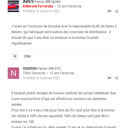
AR69
•
Ferrari 488 Spider
Adhérent Ferrarista
• 12 ans Ferrarista
Posté(e)
le 9 janvier 2022
J'avais eu l'occasion de discuter avec le responsable du BE de Gates à
Nevers, qui fabriquait entre autres des courroies de distribution il
m'avait dit que 5 ans était un minimum si le moteur tournait
régulièrement.
Citer
nounou
•
Ferrari 308 GTS
Tifosi Ferrarista • 12 ans Ferrarista
Posté(e)
le 9 janvier 2022
Il faudrait plutôt essayer de trouver combien de casses reellement due
à une courroie hors d'âge ont affecté nos moteurs ces dernières
années.
Pour moi 3 ou 4 ans c'est pour faire du fric sauf peut être si le moteur
est utilisé à 100% de ces capacités 100% du temps soit peut être 1
moteur sur 100.
Quand j'ai acheté ma Qv, elles avaient 15 ans et au demontage d'aspect