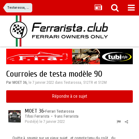
Testarossa, 512TR et 512M
Courroies de testa modèle 90
Par MOET 36,
le 7 janvier 2022
dans
Testarossa, 512TR et 512M
Répondre à ce sujet
MOET 36
•
Ferrari Testarossa
Tifosi Ferrarista • 9 ans Ferrarista
Posté(e)
le 7 janvier 2022
Quitte à revenir sur un vieux sujet , et compte tenu du coût , du