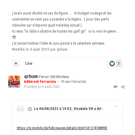
j'avais aussi étudié ce cas de figure ... le budget roulage et les
contraintes ne sont pas a prendre a la légère ( pour des perfs
ridicules sur n'importe quel trackday actuel )
tu sera "la cible a abattre de toutes les golf gti" si tu vois le genre ..
😎
j'ai laissé tomber l'idée et suis passé a la caterham extreme
Modifié
le 6 août 2022
par grhum
Citer
2
grhum
•
Ferrari 360 Modena
Adhérent Ferrarista
• 10 ans Ferrarista
Posté(e)
le 6 août 2022
Le 06/08/2022 à 19:53, Stradale V8 a dit :
https://m.mobile.de/fahrzeuge/details.html?id=274188992