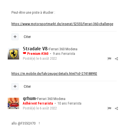
Peut-être une piste à étudier
:
https://www.motorsportmarkt.de/inserat/52555/ferrari-360-challenge
Citer
Stradale V8
•
Ferrari 360 Modena
👑
Premium #360
• 9 ans Ferrarista
Posté(e)
le 6 août 2022
https://m.mobile.de/fahrzeuge/details.html?id=274188992
Citer
grhum
•
Ferrari 360 Modena
Adhérent Ferrarista
• 10 ans Ferrarista
Posté(e)
le 6 août 2022
allo
@F355QV70
!