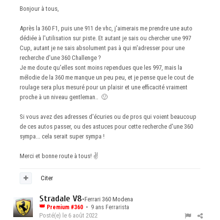
Bonjour à tous,
Après la 360 F1, puis une 911 de vhc, j'aimerais me prendre une auto
dédiée à l'utilisation sur piste. Et autant je sais ou chercher une 997
Cup, autant je ne sais absolument pas à qui m'adresser pour une
recherche d'une 360 Challenge ?
Je me doute qu'elles sont moins rependues que les 997, mais la
mélodie de la 360 me manque un peu peu, et je pense que le cout de
roulage sera plus mesuré pour un plaisir et une efficacité vraiment
proche à un niveau gentleman..
🙂
Si vous avez des adresses d'écuries ou de pros qui voient beaucoup
de ces autos passer, ou des astuces pour cette recherche d'une 360
sympa... cela serait super sympa !
Merci et bonne route à tous!
✌️
Citer
Stradale V8
•
Ferrari 360 Modena
👑
Premium #360
• 9 ans Ferrarista
Posté(e)
le 6 août 2022