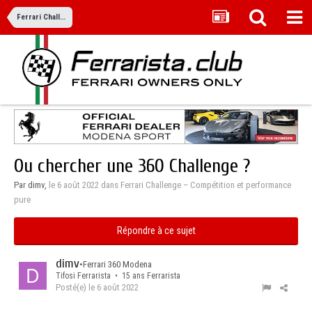
Ferrari Challenge – Compétition et performance pure
Ou chercher une 360 Challenge ?
Par dimv,
le 6 août 2022
dans
Ferrari Challenge – Compétition et performance
pure
Répondre à ce sujet
dimv
•
Ferrari 360 Modena
Tifosi Ferrarista • 15 ans Ferrarista
Posté(e)
le 6 août 2022