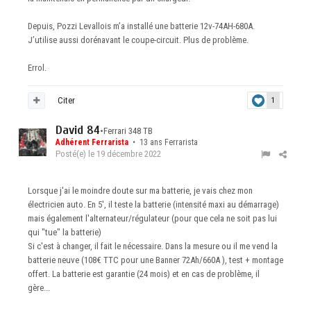
Depuis, Pozzi Levallois m’a installé une batterie 12v-74AH-680A.
J’utilise aussi dorénavant le coupe-circuit. Plus de problème.
Errol.
Citer
1
David 84
•
Ferrari 348 TB
Adhérent Ferrarista
• 13 ans Ferrarista
Posté(e)
le 19 décembre 2022
Lorsque j'ai le moindre doute sur ma batterie, je vais chez mon
électricien auto. En 5', il teste la batterie (intensité maxi au démarrage)
mais également l'alternateur/régulateur (pour que cela ne soit pas lui
qui "tue" la batterie)
Si c'est à changer, il fait le nécessaire. Dans la mesure ou il me vend la
batterie neuve (108€ TTC pour une Banner 72Ah/660A ), test + montage
offert. La batterie est garantie (24 mois) et en cas de problème, il
gère...