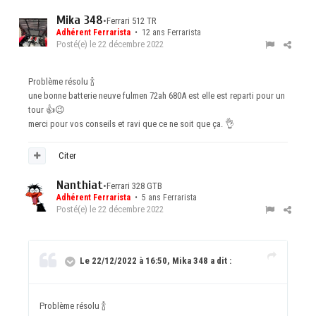
Mika 348
•
Ferrari 512 TR
Adhérent Ferrarista
• 12 ans Ferrarista
Posté(e)
le 22 décembre 2022
Problème résolu
🍾
une bonne batterie neuve fulmen 72ah 680A est elle est reparti pour un
tour
👍
😉
merci pour vos conseils et ravi que ce ne soit que ça.
👌
Citer
Nanthiat
•
Ferrari 328 GTB
Adhérent Ferrarista
• 5 ans Ferrarista
Posté(e)
le 22 décembre 2022
Le 22/12/2022 à 16:50, Mika 348 a dit :
Problème résolu
🍾