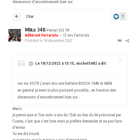
dimensions d'encombrement bien sur .
Citer
1
Mika 348
•
Ferrari 512 TR
Adhérent Ferrarista
• 12 ans Ferrarista
Posté(e)
le 18 décembre 2022
Le 18/12/2022 à 15:15, michel3482 a dit :
sur ma 512TR j'avais mis une batterie BOSCH 74Ah et 680A
en general je mets le plus puissant possible , en fonction des
dimensions d'encombrement bien sur .
Merci.
je pense que si Toni auto a mis du 72ah au lieu du 66 préconisé par
l’usine, c’est que c’est bien mais je préfère demander et ne pas faire
d’erreur.
Tu me dis bosch.
je suppose que la marque a peu d’importance.