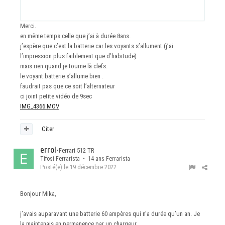
Merci.
en même temps celle que j’ai à durée 8ans.
j’espère que c’est la batterie car les voyants s’allument (j’ai
l’impression plus faiblement que d’habitude)
mais rien quand je tourne là clefs.
le voyant batterie s’allume bien .
faudrait pas que ce soit l’alternateur
ci joint petite vidéo de 9sec
IMG_4366.MOV
Citer
errol
•
Ferrari 512 TR
Tifosi Ferrarista • 14 ans Ferrarista
Posté(e)
le 19 décembre 2022
Bonjour Mika,
j’avais auparavant une batterie 60 ampères qui n’a durée qu’un an. Je
la maintenais en permanence par un chargeur.