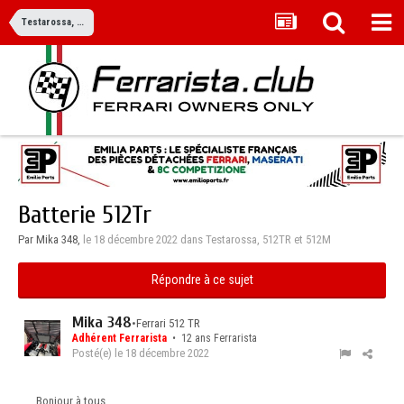
Testarossa, 512TR et 512M
Batterie 512Tr
Par Mika 348,
le 18 décembre 2022
dans
Testarossa, 512TR et 512M
Répondre à ce sujet
Mika 348
•
Ferrari 512 TR
Adhérent Ferrarista
• 12 ans Ferrarista
Posté(e)
le 18 décembre 2022
Bonjour à tous,