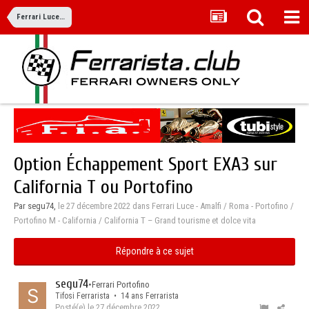
Ferrari Luce - Amalfi / Roma - Portofino / Portofino M - California / California T – Grand tourisme et dolce vita
Option Échappement Sport EXA3 sur
California T ou Portofino
Par segu74,
le 27 décembre 2022
dans
Ferrari Luce - Amalfi / Roma - Portofino /
Portofino M - California / California T – Grand tourisme et dolce vita
Répondre à ce sujet
segu74
•
Ferrari Portofino
Tifosi Ferrarista • 14 ans Ferrarista
Posté(e)
le 27 décembre 2022