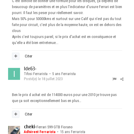
C'est diificile de donner une formule pour les disques, ça dépend de
beaucoup de paramètres et en plus l'indicateur d'usure Ferrari est bien
pourri. Il faut les peser pour réellement savoir.
Mais 50% pour 50000kms et surtout sur une Calif qui n'est pas du tout
faite pour circuit, c'est plus de la moyenne haute, on est en dehors des
clous
Après c'est toujours pareil, si le prix d'achat est en conséquence et
qu'elle a été bien entretenue...
Citer
Ide63
•
Tifosi Ferrarista • 5 ans Ferrarista
Posté(e)
le 18 juillet 2023
Ben le prix d achat est de 114000 euros pour une 2010 je trouve pas
que ça soit exceptionnellement bas en plus…
Citer
cheki
•
Ferrari 599 GTB Fiorano
Adhérent Ferrarista
• 15 ans Ferrarista