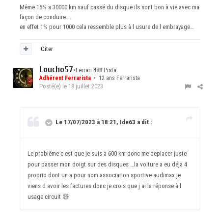
Même 15% a 30000 km sauf cassé du disque ils sont bon à vie avec ma
façon de conduire….
en effet 1% pour 1000 cela ressemble plus à l usure de l embrayage…
Citer
Loucho57
•
Ferrari 488 Pista
Adhérent Ferrarista
• 12 ans Ferrarista
Posté(e)
le 18 juillet 2023
Le 17/07/2023 à 18:21, Ide63 a dit :
Le problème c est que je suis à 600 km donc me deplacer juste
pour passer mon doigt sur des disques …la voiture a eu déjà 4
proprio dont un a pour nom association sportive audimax je
viens d avoir les factures donc je crois que j ai la réponse à l
usage circuit
😅