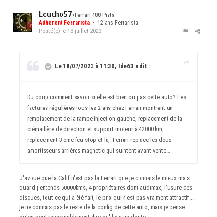
Loucho57
•
Ferrari 488 Pista
Adhérent Ferrarista
• 12 ans Ferrarista
Posté(e)
le 18 juillet 2023
Le 18/07/2023 à 11:30, Ide63 a dit :
Du coup comment savoir si elle est bien ou pas cette auto? Les
factures régulières tous les 2 ans chez Ferrari montrent un
remplacement de la rampe injection gauche, replacement de la
crémaillère de direction et support moteur à 42000 km,
replacement 3 eme feu stop et là, Ferrari replace les deux
amortisseurs arrières magnetic qui suintent avant vente…
J'avoue que la Calif n'est pas la Ferrari que je connais le mieux mais
quand j'entends 50000kms, 4 propriétaires dont audimax, l'usure des
disques, tout ce qui a été fait, le prix qui n'est pas vraiment attractif...
je ne connais pas le reste de la config de cette auto, mais je pense
qu'on peut raisonnablement dire qu'il y a un doute.