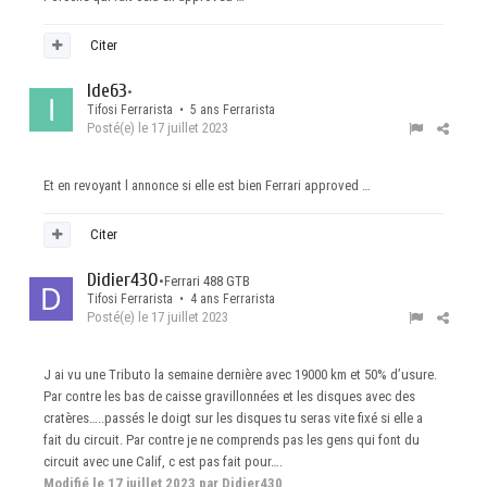
Citer
Ide63
•
Tifosi Ferrarista • 5 ans Ferrarista
Posté(e)
le 17 juillet 2023
Et en revoyant l annonce si elle est bien Ferrari approved …
Citer
Didier430
•
Ferrari 488 GTB
Tifosi Ferrarista • 4 ans Ferrarista
Posté(e)
le 17 juillet 2023
J ai vu une Tributo la semaine dernière avec 19000 km et 50% d’usure.
Par contre les bas de caisse gravillonnées et les disques avec des
cratères…..passés le doigt sur les disques tu seras vite fixé si elle a
fait du circuit. Par contre je ne comprends pas les gens qui font du
circuit avec une Calif, c est pas fait pour….
Modifié
le 17 juillet 2023
par Didier430