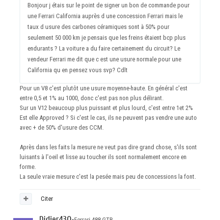
Bonjour j étais sur le point de signer un bon de commande pour
une Ferrari California auprès d une concession Ferrari mais le
taux d usure des carbones céramiques sont à 50% pour
seulement 50 000 km je pensais que les freins étaient bcp plus
endurants ? La voiture a du faire certainement du circuit? Le
vendeur Ferrari me dit que c est une usure normale pour une
California qu en pensez vous svp? Cdlt
Pour un V8 c'est plutôt une usure moyenne-haute. En général c'est
entre 0,5 et 1% au 1000, donc c'est pas non plus délirant.
Sur un V12 beaucoup plus puissant et plus lourd, c'est entre 1et 2%
Est elle Approved ? Si c'est le cas, ils ne peuvent pas vendre une auto
avec + de 50% d'usure des CCM.
Après dans les faits la mesure ne veut pas dire grand chose, s'ils sont
luisants à l'oeil et lisse au toucher ils sont normalement encore en
forme.
La seule vraie mesure c'est la pesée mais peu de concessions la font.
Citer
Didier430
•
Ferrari 488 GTB