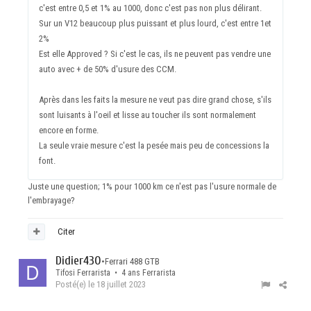
c'est entre 0,5 et 1% au 1000, donc c'est pas non plus délirant.
Sur un V12 beaucoup plus puissant et plus lourd, c'est entre 1et
2%
Est elle Approved ? Si c'est le cas, ils ne peuvent pas vendre une
auto avec + de 50% d'usure des CCM.
Après dans les faits la mesure ne veut pas dire grand chose, s'ils
sont luisants à l'oeil et lisse au toucher ils sont normalement
encore en forme.
La seule vraie mesure c'est la pesée mais peu de concessions la
font.
Juste une question; 1% pour 1000 km ce n'est pas l'usure normale de
l'embrayage?
Citer
Didier430
•
Ferrari 488 GTB
Tifosi Ferrarista • 4 ans Ferrarista
Posté(e)
le 18 juillet 2023