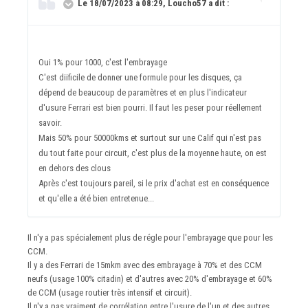
Le 18/07/2023 à 08:29, Loucho57 a dit :
Oui 1% pour 1000, c'est l'embrayage
C'est diificile de donner une formule pour les disques, ça
dépend de beaucoup de paramètres et en plus l'indicateur
d'usure Ferrari est bien pourri. Il faut les peser pour réellement
savoir.
Mais 50% pour 50000kms et surtout sur une Calif qui n'est pas
du tout faite pour circuit, c'est plus de la moyenne haute, on est
en dehors des clous
Après c'est toujours pareil, si le prix d'achat est en conséquence
et qu'elle a été bien entretenue...
Il n'y a pas spécialement plus de régle pour l'embrayage que pour les
CCM.
Il y a des Ferrari de 15mkm avec des embrayage à 70% et des CCM
neufs (usage 100% citadin) et d'autres avec 20% d'embrayage et 60%
de CCM (usage routier très intensif et circuit).
Il n'y a pas vraiment de corrélation entre l'usure de l'un et des autres.