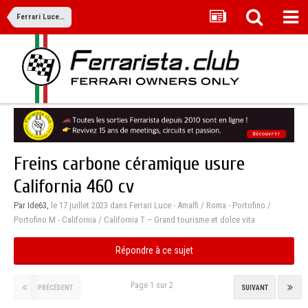
Ferrari Luce - Amalfi / Roma - Portofino / Portofino M - California / California T – Grand tourisme et dolce vita
Freins carbone céramique usure
California 460 cv
Par Ide63,
le 17 juillet 2023
dans
Ferrari Luce - Amalfi / Roma - Portofino /
Portofino M - California / California T – Grand tourisme et dolce vita
Répondre à ce sujet
Page 1 sur 2
PRÉCÉDENT
SUIVANT