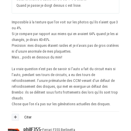
Quand je passe je doigt dessus c est lisse.
Impossible à la texture que l’on voit sur les photos qu’ils n’aient que 3
ou 4%.
Si je compare par rapport aux miens qui en avaient 64% quand je les ai
changés, je dirais 40-45%.
Precision: mes disques étaient raides et je n’avais pas de gros cratères
ni d’usure anormale de mes plaquettes.
Mais….poids en dessous du mini!
La vraie question n’est pas de savoir si l’auto a fait du circuit mais si
l’auto, pendant ses tours de circuits, a eu des tours de
refroidissement. l’usure prématurée des CCM venant d’un défaut de
refroidissement des disques, qui met en exergue un défaut des
Brembo: ils se délitent sous forts frottements des lors qu’ils sont trop
chauds.
Chose que l’on n’a pas sur les générations actuelles des disques.
Citer
philF355
•
Ferrari F355 Berlinetta