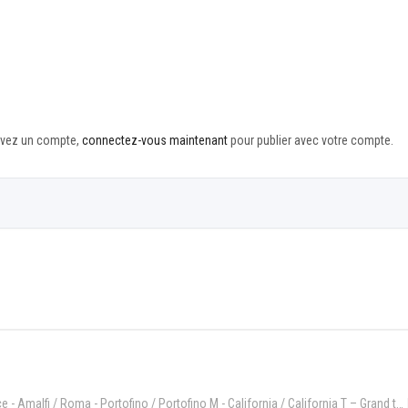
 avez un compte,
connectez-vous maintenant
pour publier avec votre compte.
Ferrari Luce - Amalfi / Roma - Portofino / Portofino M - California / California T – Grand tourisme et dolce vita