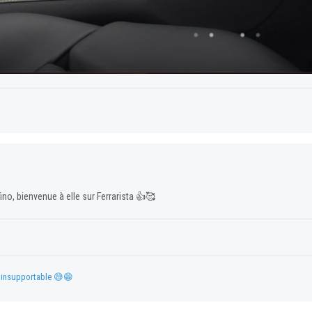
fino, bienvenue à elle sur Ferrarista
👍
🥰
t insupportable
😅
😁