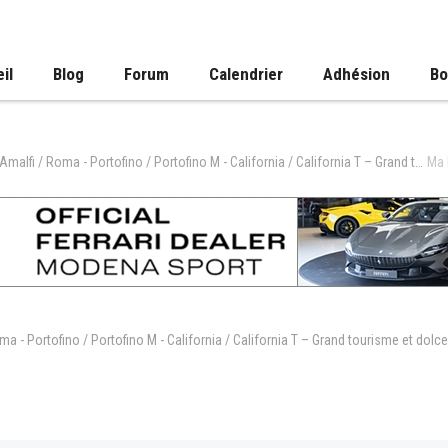
il
Blog
Forum
Calendrier
Adhésion
Bo
Ferrari Luce - Amalfi / Roma - Portofino / Portofino M - California / California T – Grand tourisme et dolce vita
Ma 
oma - Portofino / Portofino M - California / California T – Grand tourisme et dolce