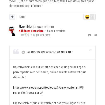
275 GTB, et de toute façon que peut bien faire l'avis des autres quand
ils ne paient pas la facture?
Citer
1
Nanthiat
•
Ferrari 328 GTB
Adhérent Ferrarista
• 5 ans Ferrarista
Posté(e)
le 10 janvier 2025
Le 10/01/2025 à 14:17, cheki a dit :
Objectivement avec un effort de ta part et un peu de négo tu
peux repartir avec cette auto, qui me semble autrement plus
désirable
:
https://www.modenasporttoulouse.fr/annonce/ferrari-575-
maranello-f1-occasion-2/
Elle me semble tout à fait valable et pas très éloigné du prix