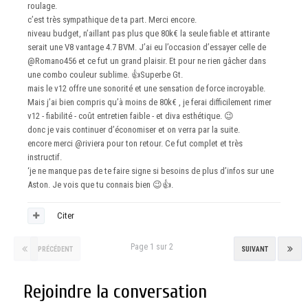
roulage.
c’est très sympathique de ta part. Merci encore.
niveau budget, n’aillant pas plus que 80k€ la seule fiable et attirante
serait une V8 vantage 4.7 BVM. J’ai eu l’occasion d’essayer celle de
@Romano456
et ce fut un grand plaisir. Et pour ne rien gâcher dans
une combo couleur sublime.
👍
Superbe Gt.
mais le v12 offre une sonorité et une sensation de force incroyable.
Mais j’ai bien compris qu’à moins de 80k€ , je ferai difficilement rimer
v12 - fiabilité - coût entretien faible - et diva esthétique.
😉
donc je vais continuer d’économiser et on verra par la suite.
encore merci
@riviera
pour ton retour. Ce fut complet et très
instructif.
‘je ne manque pas de te faire signe si besoins de plus d’infos sur une
Aston. Je vois que tu connais bien
😉
👍
.
Citer
Page 1 sur 2
PRÉCÉDENT
SUIVANT
Rejoindre la conversation