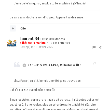
d'une belle Vanquish, en plus tu feras plaisir à
@Nanthiat
Je vais sans doute la voir d’ici peu. Apparent raide neuve.
Citer
Laurent 34
•
Ferrari 360 Modena
Adhérent Ferrarista
• 12 ans Ferrarista
Posté(e)
le 10 janvier 2025
Le 10/01/2025 à 14:42, Mika 348 a dit :
chez Ferrari, en v12, hormis une 456 ça se trouve pas.
Bah t'as la 612 quand même hein
🙂
Sinon les Aston, comme je le t'avais dit au resto, j'ai 2 potes qui en ont
eu: et les 2, ils ne veulent plus en entendre parler... fiabilité aléatoire,
entretien coûteux et compliqué, concession à Monaco calamiteuse et