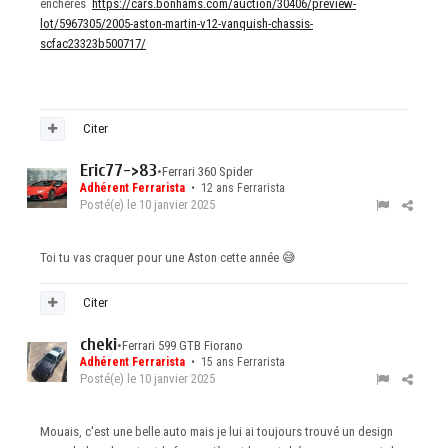
enchères
https://cars.bonhams.com/auction/30406/preview-
lot/5967305/2005-aston-martin-v12-vanquish-chassis-
scfac23323b500717/
Citer
Eric77->83
•
Ferrari 360 Spider
Adhérent Ferrarista
• 12 ans Ferrarista
Posté(e)
le 10 janvier 2025
Toi tu vas craquer pour une Aston cette année
😅
Citer
cheki
•
Ferrari 599 GTB Fiorano
Adhérent Ferrarista
• 15 ans Ferrarista
Posté(e)
le 10 janvier 2025
Mouais, c'est une belle auto mais je lui ai toujours trouvé un design