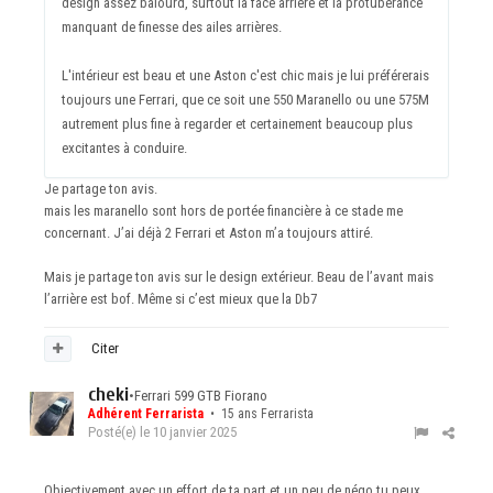
design assez balourd, surtout la face arrière et la protubérance
manquant de finesse des ailes arrières.
L'intérieur est beau et une Aston c'est chic mais je lui préférerais
toujours une Ferrari, que ce soit une 550 Maranello ou une 575M
autrement plus fine à regarder et certainement beaucoup plus
excitantes à conduire.
Je partage ton avis.
mais les maranello sont hors de portée financière à ce stade me
concernant. J’ai déjà 2 Ferrari et Aston m’a toujours attiré.
Mais je partage ton avis sur le design extérieur. Beau de l’avant mais
l’arrière est bof. Même si c’est mieux que la Db7
Citer
cheki
•
Ferrari 599 GTB Fiorano
Adhérent Ferrarista
• 15 ans Ferrarista
Posté(e)
le 10 janvier 2025
Objectivement avec un effort de ta part et un peu de négo tu peux