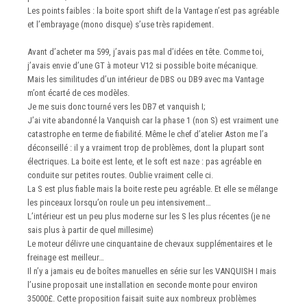
Les points faibles : la boite sport shift de la Vantage n’est pas agréable
et l’embrayage (mono disque) s’use très rapidement.
Avant d’acheter ma 599, j’avais pas mal d’idées en tête. Comme toi,
j’avais envie d’une GT à moteur V12 si possible boite mécanique.
Mais les similitudes d’un intérieur de DBS ou DB9 avec ma Vantage
m’ont écarté de ces modèles.
Je me suis donc tourné vers les DB7 et vanquish I;
J’ai vite abandonné la Vanquish car la phase 1 (non S) est vraiment une
catastrophe en terme de fiabilité. Même le chef d’atelier Aston me l’a
déconseillé : il y a vraiment trop de problèmes, dont la plupart sont
électriques. La boite est lente, et le soft est naze : pas agréable en
conduite sur petites routes. Oublie vraiment celle ci.
La S est plus fiable mais la boite reste peu agréable. Et elle se mélange
les pinceaux lorsqu’on roule un peu intensivement…
L’intérieur est un peu plus moderne sur les S les plus récentes (je ne
sais plus à partir de quel millesime)
Le moteur délivre une cinquantaine de chevaux supplémentaires et le
freinage est meilleur…
Il n’y a jamais eu de boîtes manuelles en série sur les VANQUISH I mais
l’usine proposait une installation en seconde monte pour environ
35000£. Cette proposition faisait suite aux nombreux problèmes