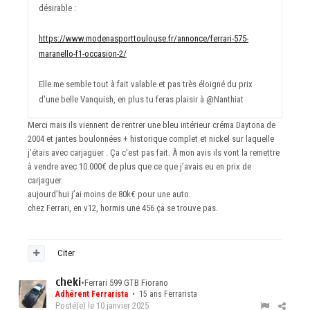
désirable
:
https://www.modenasporttoulouse.fr/annonce/ferrari-575-
maranello-f1-occasion-2/
Elle me semble tout à fait valable et pas très éloigné du prix
d'une belle Vanquish, en plus tu feras plaisir à
@Nanthiat
Merci mais ils viennent de rentrer une bleu intérieur créma Daytona de
2004 et jantes boulonnées + historique complet et nickel sur laquelle
j’étais avec carjaguer . Ça c’est pas fait. À mon avis ils vont la remettre
à vendre avec 10.000€ de plus que ce que j’avais eu en prix de
carjaguer.
aujourd’hui j’ai moins de 80k€ pour une auto.
chez Ferrari, en v12, hormis une 456 ça se trouve pas.
Citer
cheki
•
Ferrari 599 GTB Fiorano
Adhérent Ferrarista
• 15 ans Ferrarista
Posté(e)
le 10 janvier 2025