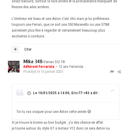
assez balourd, surtout la face arrière et la protubérance manquant de
finesse des ailes arrières.
L'intérieur est beau et une Aston c'est chic mais je lui préférerais
toujours une Ferrari, que ce soit une 550 Maranello ou une 575M
autrement plus fine à regarder et certainement beaucoup plus
excitantes à conduire.
Citer
Mika 348
•
Ferrari 512 TR
Adhérent Ferrarista
• 12 ans Ferrarista
Posté(e)
le 10 janvier 2025
Le 10/01/2025 à 14:00, Eric77->83 a dit :
Toi tu vas craquer pour une Aston cette année
😅
Si je trouve la bonne au bon budget , y’a des chance en effet.
je tourne autour du style GT à moteur V12 donc ce sera Aston ou