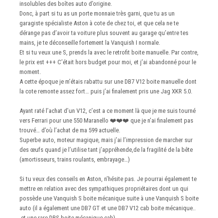
insolubles des boîtes auto d’origine.
Donc, à part si tu as un porte monnaie très garni, que tu as un
garagiste spécialiste Aston à cote de chez toi, et que cela ne te
dérange pas d’avoir ta voiture plus souvent au garage qu’entre tes
mains, je te déconseille fortement la Vanquish I normale.
Et si tu veux une S, prends la avec le retrofit boite manuelle. Par contre,
le prix est +++ C’était hors budget pour moi, et j’ai abandonné pour le
moment.
A cette époque je m’étais rabattu sur une DB7 V12 boite manuelle dont
la cote remonte assez fort… puis j’ai finalement pris une Jag XKR 5.0.
Ayant raté l’achat d’un V12, c’est a ce moment là que je me suis tourné
vers Ferrari pour une 550 Maranello
❤️
❤️
❤️
que je n’ai finalement pas
trouvé… d’où l’achat de ma 599 actuelle.
Superbe auto, moteur magique, mais j’ai l’impression de marcher sur
des œufs quand je l’utilise tant j’appréhende,de la fragilité de la bête
(amortisseurs, trains roulants, embrayage…)
Si tu veux des conseils en Aston, n’hésite pas. Je pourrai également te
mettre en relation avec des sympathiques propriétaires dont un qui
possède une Vanquish S boite mécanique suite à une Vanquish S boite
auto (il a également une DB7 GT et une DB7 V12 cab boite mécanique..
et une rare DBS boite mécanique cab)