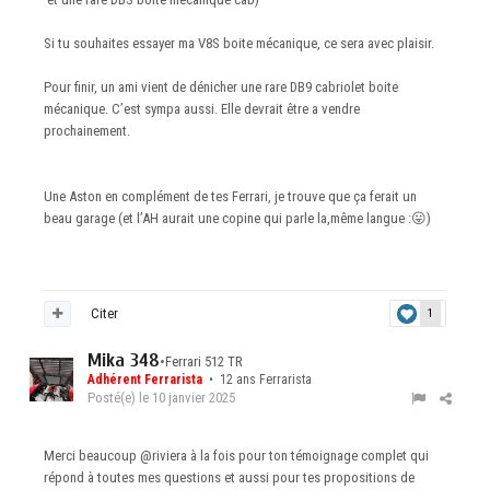
Si tu souhaites essayer ma V8S boite mécanique, ce sera avec plaisir.
Pour finir, un ami vient de dénicher une rare DB9 cabriolet boite
mécanique. C’est sympa aussi. Elle devrait être a vendre
prochainement.
Une Aston en complément de tes Ferrari, je trouve que ça ferait un
beau garage (et l’AH aurait une copine qui parle la,même langue
:
😛
)
Citer
1
Mika 348
•
Ferrari 512 TR
Adhérent Ferrarista
• 12 ans Ferrarista
Posté(e)
le 10 janvier 2025
Merci beaucoup
@riviera
à la fois pour ton témoignage complet qui
répond à toutes mes questions et aussi pour tes propositions de