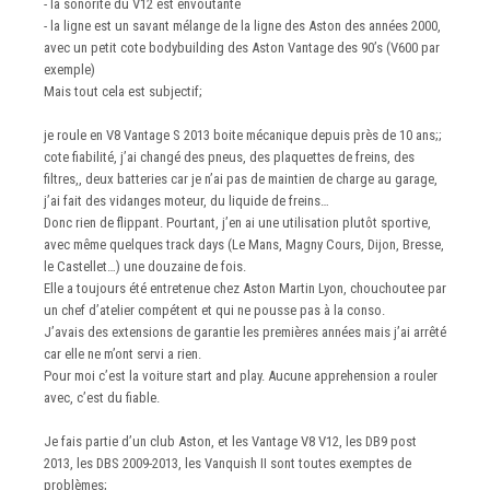
- la sonorité du V12 est envoutante
- la ligne est un savant mélange de la ligne des Aston des années 2000,
avec un petit cote bodybuilding des Aston Vantage des 90’s (V600 par
exemple)
Mais tout cela est subjectif;
je roule en V8 Vantage S 2013 boite mécanique depuis près de 10 ans;;
cote fiabilité, j’ai changé des pneus, des plaquettes de freins, des
filtres,, deux batteries car je n’ai pas de maintien de charge au garage,
j’ai fait des vidanges moteur, du liquide de freins…
Donc rien de flippant. Pourtant, j’en ai une utilisation plutôt sportive,
avec même quelques track days (Le Mans, Magny Cours, Dijon, Bresse,
le Castellet…) une douzaine de fois.
Elle a toujours été entretenue chez Aston Martin Lyon, chouchoutee par
un chef d’atelier compétent et qui ne pousse pas à la conso.
J’avais des extensions de garantie les premières années mais j’ai arrêté
car elle ne m’ont servi a rien.
Pour moi c’est la voiture start and play. Aucune apprehension a rouler
avec, c’est du fiable.
Je fais partie d’un club Aston, et les Vantage V8 V12, les DB9 post
2013, les DBS 2009-2013, les Vanquish II sont toutes exemptes de
problèmes;