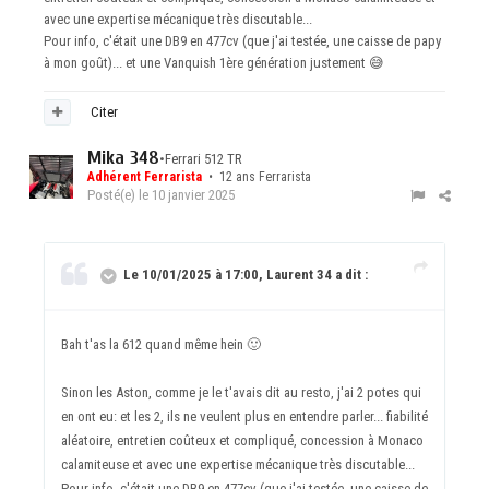
avec une expertise mécanique très discutable...
Pour info, c'était une DB9 en 477cv (que j'ai testée, une caisse de papy
à mon goût)... et une Vanquish 1ère génération justement
😅
Citer
Mika 348
•
Ferrari 512 TR
Adhérent Ferrarista
• 12 ans Ferrarista
Posté(e)
le 10 janvier 2025
Le 10/01/2025 à 17:00, Laurent 34 a dit :
Bah t'as la 612 quand même hein
🙂
Sinon les Aston, comme je le t'avais dit au resto, j'ai 2 potes qui
en ont eu: et les 2, ils ne veulent plus en entendre parler... fiabilité
aléatoire, entretien coûteux et compliqué, concession à Monaco
calamiteuse et avec une expertise mécanique très discutable...
Pour info, c'était une DB9 en 477cv (que j'ai testée, une caisse de