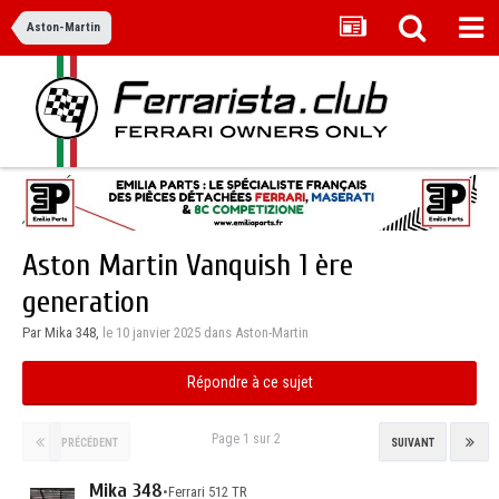
Aston-Martin
Aston Martin Vanquish 1 ère
generation
Par Mika 348,
le 10 janvier 2025
dans
Aston-Martin
Répondre à ce sujet
Page 1 sur 2
PRÉCÉDENT
SUIVANT
Mika 348
•
Ferrari 512 TR