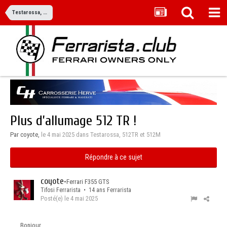
Testarossa, 512TR et 512M
Plus d’allumage 512 TR !
Par coyote,
le 4 mai 2025
dans
Testarossa, 512TR et 512M
Répondre à ce sujet
coyote
•
Ferrari F355 GTS
Tifosi Ferrarista • 14 ans Ferrarista
Posté(e)
le 4 mai 2025
Bonjour