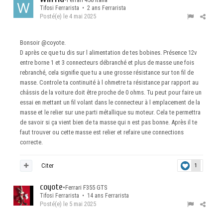
Tifosi Ferrarista • 2 ans Ferrarista
Posté(e)
le 4 mai 2025
Bonsoir
@coyote
.
D après ce que tu dis sur l alimentation de tes bobines. Présence 12v
entre borne 1 et 3 connecteurs débranché et plus de masse une fois
rebranché, cela signifie que tu a une grosse résistance sur ton fil de
masse. Controle ta continuité à l ohmetre ta résistance par rapport au
châssis de la voiture doit être proche de 0 ohms. Tu peut pour faire un
essai en mettant un fil volant dans le connecteur à l emplacement de la
masse et le relier sur une parti métallique su moteur. Cela te permettra
de savoir si ça vient bien de ta masse qui n est pas bonne. Après il te
faut trouver ou cette masse est relier et refaire une connections
correcte.
Citer
1
coyote
•
Ferrari F355 GTS
Tifosi Ferrarista • 14 ans Ferrarista
Posté(e)
le 5 mai 2025