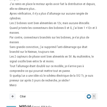
J’ai remis en place le moteur après avoir fait la distribution et depuis,
elle ne démarre plus…
Apres vérification, il n’y a plus d’allumage sur aucune rangée de
cylindres.
Les 2 bobines sont bien alimentées en 12v, mais aucune étincelle.
Quand je teste les connecteurs des bobines D et G, j’ai bien 1 +12v et 3
masses.
Par contre, connecteurs branchés sur les bobines, je n’ai plus de
masses .
Sans grande conviction, j’ai supprimé l’anti-démarrage qui était
branché sur le Neiman, toujours rien.
Les 2 capteurs de phase sont bien alimentés en 5V. Au multimètre, le
signal oscille bien entre 5v et moins.
Tout l’allumage étant doublé sur ce modèle, je n’arrive pas à
comprendre ce qui pourrait mettre tout en panne.
Si quelqu’un a une idée où le schéma électrique de la 512 Tr, je suis
preneur car après 3 jours de recherche, je sèche !
Merci
Citer
1
Wilfrid
•
Ferrari 458 Italia