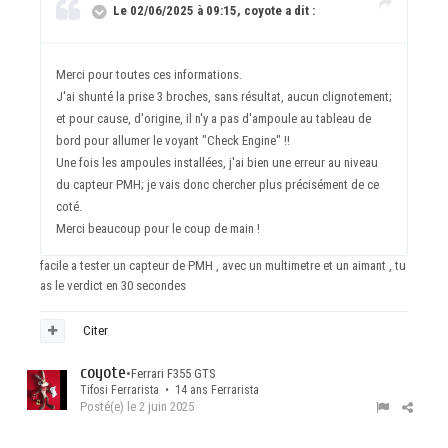
Le 02/06/2025 à 09:15, coyote a dit :
Merci pour toutes ces informations.
J'ai shunté la prise 3 broches, sans résultat, aucun clignotement;
et pour cause, d'origine, il n'y a pas d'ampoule au tableau de
bord pour allumer le voyant "Check Engine" !!
Une fois les ampoules installées, j'ai bien une erreur au niveau
du capteur PMH; je vais donc chercher plus précisément de ce
coté.
Merci beaucoup pour le coup de main !
facile a tester un capteur de PMH , avec un multimetre et un aimant , tu
as le verdict en 30 secondes
Citer
coyote
•
Ferrari F355 GTS
Tifosi Ferrarista • 14 ans Ferrarista
Posté(e)
le 2 juin 2025