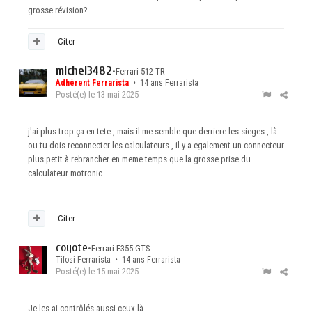
grosse révision?
Citer
michel3482
•
Ferrari 512 TR
Adhérent Ferrarista
• 14 ans Ferrarista
Posté(e)
le 13 mai 2025
j'ai plus trop ça en tete , mais il me semble que derriere les sieges , là
ou tu dois reconnecter les calculateurs , il y a egalement un connecteur
plus petit à rebrancher en meme temps que la grosse prise du
calculateur motronic .
Citer
coyote
•
Ferrari F355 GTS
Tifosi Ferrarista • 14 ans Ferrarista
Posté(e)
le 15 mai 2025
Je les ai contrôlés aussi ceux là…