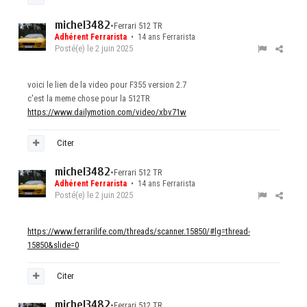
michel3482
•
Ferrari 512 TR
Adhérent Ferrarista
• 14 ans Ferrarista
Posté(e)
le 2 juin 2025
voici le lien de la video pour F355 version 2.7
c'est la meme chose pour la 512TR
https://www.dailymotion.com/video/xbv71w
Citer
michel3482
•
Ferrari 512 TR
Adhérent Ferrarista
• 14 ans Ferrarista
Posté(e)
le 2 juin 2025
https://www.ferrarilife.com/threads/scanner.15850/#lg=thread-
15850&slide=0
Citer
michel3482
•
Ferrari 512 TR