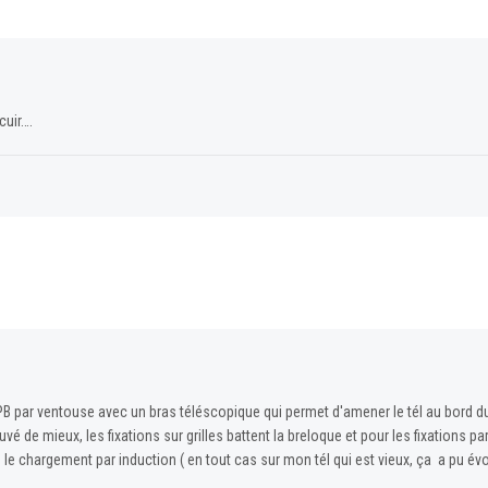
cuir….
 PB par ventouse avec un bras téléscopique qui permet d'amener le tél au bord du 
vé de mieux, les fixations sur grilles battent la breloque et pour les fixations par
e chargement par induction ( en tout cas sur mon tél qui est vieux, ça a pu évo