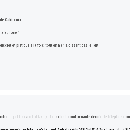
de California
téléphone ?
iscret et pratique à la fois, tout en n'enlaidissant pas le TdB
itures, petit, discret, il faut juste coller le rond aimanté derrière le téléphone 
-MagnéTique-Smartphone-Rotation-DAéRation/dp/B01N6L81AS/ref=asc_df_B0