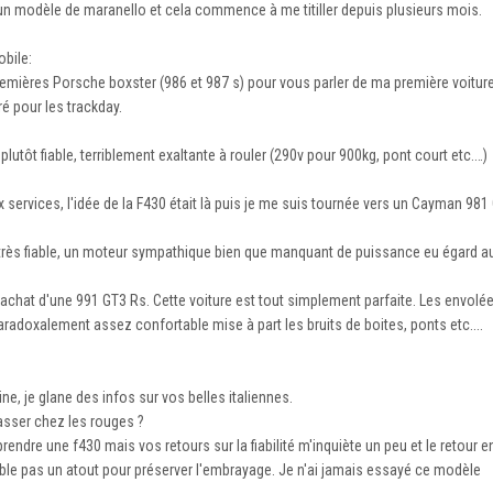
'un modèle de maranello et cela commence à me titiller depuis plusieurs mois.
bile:
mières Porsche boxster (986 et 987 s) pour vous parler de ma première voitur
é pour les trackday.
 plutôt fiable, terriblement exaltante à rouler (290v pour 900kg, pont court etc.…)
 services, l'idée de la F430 était là puis je me suis tournée vers un Cayman 981
 très fiable, un moteur sympathique bien que manquant de puissance eu égard au
c l'achat d'une 991 GT3 Rs. Cette voiture est tout simplement parfaite. Les env
aradoxalement assez confortable mise à part les bruits de boites, ponts etc....
ine, je glane des infos sur vos belles italiennes.
passer chez les rouges ?
ndre une f430 mais vos retours sur la fiabilité m'inquiète un peu et le retour en a
le pas un atout pour préserver l'embrayage. Je n'ai jamais essayé ce modèle