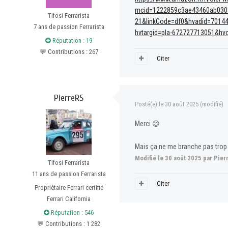
mcid=1222859c3ae43460ab030
Tifosi Ferrarista
21&linkCode=df0&hvadid=701
7 ans de passion Ferrarista
hvtargid=pla-672727713051&hv
Réputation : 19
💬 Contributions : 267
Citer
PierreRS
Posté(e)
le 30 août 2025
(modifié)
Merci
😉
Mais ça ne me branche pas trop ca
Modifié
le 30 août 2025
par Pier
Tifosi Ferrarista
11 ans de passion Ferrarista
Citer
Propriétaire Ferrari certifié
Ferrari California
Réputation : 546
💬 Contributions : 1 282