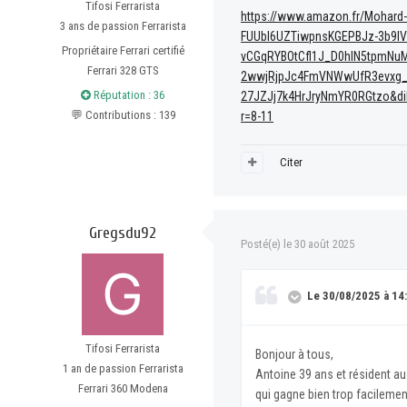
Tifosi Ferrarista
https://www.amazon.fr/Mohard
3 ans de passion Ferrarista
FUUbI6UZTiwpnsKGEPBJz-3b9IV
Propriétaire Ferrari certifié
vCGqRYBOtCfl1J_D0hlN5tpmN
Ferrari 328 GTS
2wwjRjpJc4FmVNWwUfR3evxg_G
Réputation : 36
27JZJj7k4HrJryNmYR0RGtzo&di
💬 Contributions : 139
r=8-11
Citer
Gregsdu92
Posté(e)
le 30 août 2025
Le 30/08/2025 à 14:
Tifosi Ferrarista
Bonjour à tous,
1 an de passion Ferrarista
Antoine 39 ans et résident au
Ferrari 360 Modena
qui gagne bien trop facileme