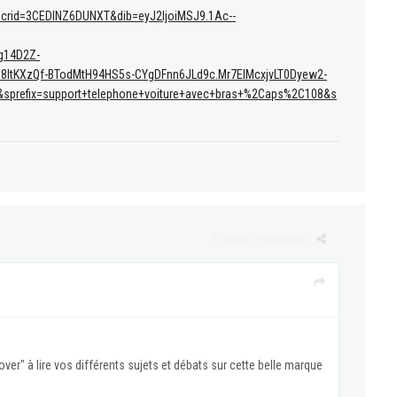
?crid=3CEDINZ6DUNXT&dib=eyJ2IjoiMSJ9.1Ac--
g14D2Z-
tKXzQf-BTodMtH94HS5s-CYgDFnn6JLd9c.Mr7ElMcxjvLT0Dyew2-
sprefix=support+telephone+voiture+avec+bras+%2Caps%2C108&s
Signaler ce message
r" à lire vos différents sujets et débats sur cette belle marque