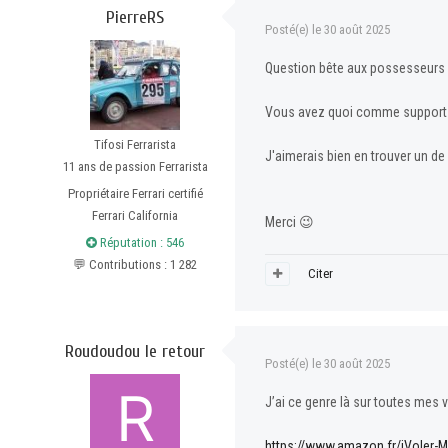
PierreRS
Posté(e)
le 30 août 2025
Question bête aux possesseurs 
Vous avez quoi comme support 
Tifosi Ferrarista
J'aimerais bien en trouver un de d
11 ans de passion Ferrarista
Propriétaire Ferrari certifié
Ferrari California
Merci
😉
Réputation : 546
💬 Contributions : 1 282
Citer
Roudoudou le retour
Posté(e)
le 30 août 2025
J’ai ce genre là sur toutes mes vo
https://www.amazon.fr/iVoler