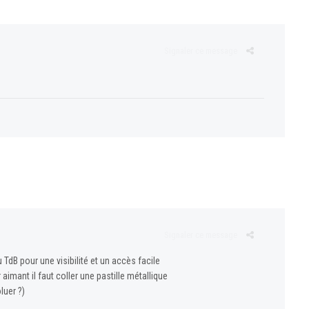
Signaler ce message
Signaler ce message
TdB pour une visibilité et un accès facile
 aimant il faut coller une pastille métallique
luer ?)