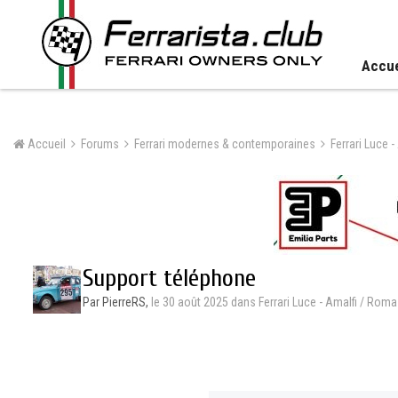
Accue
Accueil
Forums
Ferrari modernes & contemporaines
Support téléphone
Par PierreRS,
le 30 août 2025
dans
Ferrari Luce - Amalfi / Roma 