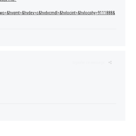
wo=&hvqmt=&hvdev=c&hvdvcmdl=&hvlocint=&hvlocphy=9111888&
Signaler ce message