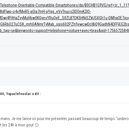
-Telephone-Orientable-Compatible-Smartphones/dp/B0CHB1G9VG/ref=sr_1_11
8dFIwp-o4vfMvR5-aGIa7mH-pYqg_eVvTnucs2lDOmK2IO-
uMDwi4FHHaZvyMuHbw0KQxnsYRuOeE_S0ZLBTDK5HNiSZkU5XGh1u-DMhaOE7xo
6R6O27uCS8_mrh0ANmrTyMab_xgis602PZhfjvwcwDcI8iQ9GadhN4DFFjEG2bs8l
b_tag=se&keywords=support+telephone+voiture+avec+bras&qid=1756572584&
00, Yapaslefeuolac a dit :
 mans. Je me lance ici pour me présenter, passant beaucoup de temps "undercove
nt les 24h à mon gout
🙂