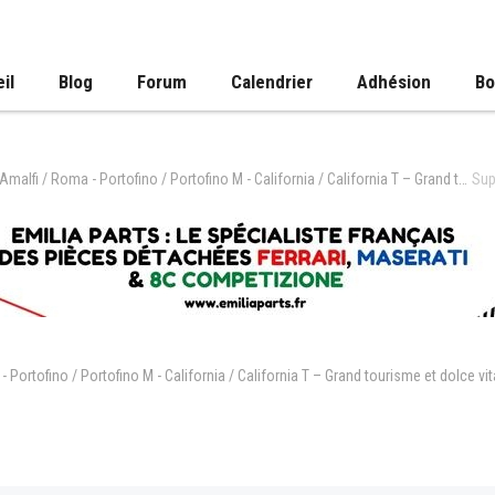
il
Blog
Forum
Calendrier
Adhésion
Bo
Ferrari Luce - Amalfi / Roma - Portofino / Portofino M - California / California T – Grand tourisme et dolce vita
Sup
- Portofino / Portofino M - California / California T – Grand tourisme et dolce vit