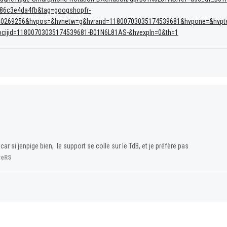
86c3e4da4fb&tag=googshopfr-
440269256&hvpos=&hvnetw=g&hvrand=11800703035174539681&hvpone=&hvpt
ocijid=11800703035174539681-B01N6L81AS-&hvexpln=0&th=1
r si jenpige bien, le support se colle sur le TdB, et je préfère pas
reRS