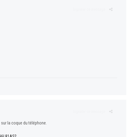
Signaler ce message
Signaler ce message
ou sur la coque du téléphone.
1N6L81AS?