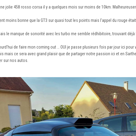
 une jolie 458 rosso corsa il y a quelques mois sur moins de 10km. Malheureu
nt moins bonne que la GT3 sur quasi tout les points mais l'appel du rouge était 
ais le manque de sonorité avec les turbo me semble rédhibitoire, trouvant déjà l
urd'hui de faire mon coming out … OUI je passe plusieurs fois par jour ici pour v
ais mais ce sera avec grand plaisir que de partager notre passion ici et en Sart
r sur nos autos.