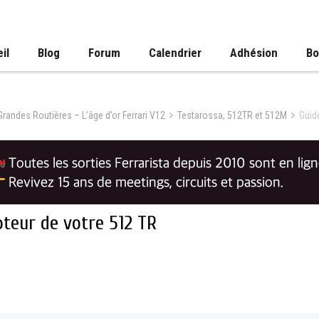
il
Blog
Forum
Calendrier
Adhésion
Bo
 Grandes Routières – L’âge d’or Ferrari V12
Testarossa, 512TR et 512M
Guid
oteur de votre 512 TR