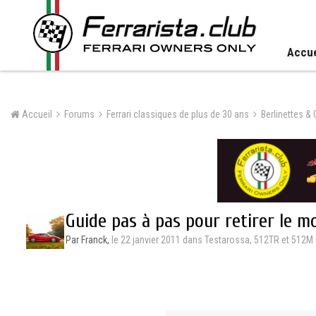
Accue
Accueil
Forums
Ferrari classiques de plus de 30 ans
Berlinettes &
Guide pas à pas pour retirer le m
Par Franck,
le 22 janvier 2011
dans
Testarossa, 512TR et 512M