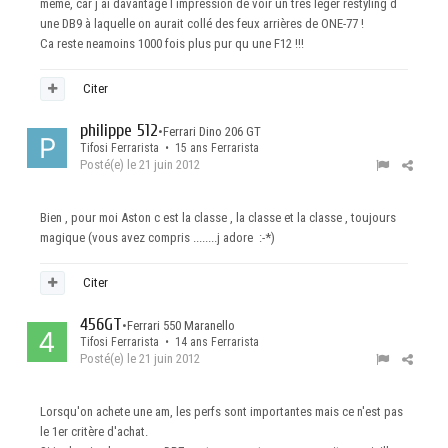
meme, car j ai davantage l impression de voir un très leger restyling d
une DB9 à laquelle on aurait collé des feux arrières de ONE-77 !
Ca reste neamoins 1000 fois plus pur qu une F12 !!!
Citer
philippe 512
•
Ferrari Dino 206 GT
Tifosi Ferrarista • 15 ans Ferrarista
Posté(e)
le 21 juin 2012
Bien , pour moi Aston c est la classe , la classe et la classe , toujours
magique (vous avez compris ........j adore :-*)
Citer
456GT
•
Ferrari 550 Maranello
Tifosi Ferrarista • 14 ans Ferrarista
Posté(e)
le 21 juin 2012
Lorsqu'on achete une am, les perfs sont importantes mais ce n'est pas
le 1er critère d'achat.