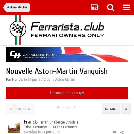
Aston-Martin
Nouvelle Aston-Martin Vanquish
Par Franck,
le 21 juin 2012
dans
Aston-Martin
Répondre à ce sujet
Page 1 sur 3
PRÉCÉDENT
SUIVANT
Franck
•
Ferrari Challenge Stradale
Tifosi Ferrarista • 13 ans Ferrarista
Posté(e)
le 21 juin 2012