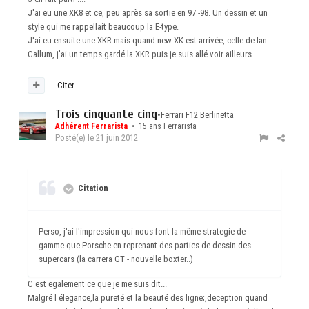
J'ai eu une XK8 et ce, peu après sa sortie en 97 -98. Un dessin et un
style qui me rappellait beaucoup la E-type.
J'ai eu ensuite une XKR mais quand new XK est arrivée, celle de Ian
Callum, j'ai un temps gardé la XKR puis je suis allé voir ailleurs...
Citer
Trois cinquante cinq
•
Ferrari F12 Berlinetta
Adhérent Ferrarista
• 15 ans Ferrarista
Posté(e)
le 21 juin 2012
Citation
Perso, j'ai l'impression qui nous font la même strategie de
gamme que Porsche en reprenant des parties de dessin des
supercars (la carrera GT - nouvelle boxter..)
C est egalement ce que je me suis dit...
Malgré l élegance,la pureté et la beauté des ligne;,deception quand