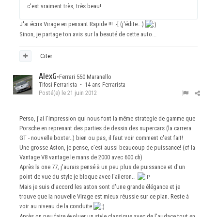
c'est vraiment très, très beau!
J'ai écris Virage en pensant Rapide !!! :-[ (j'édite...)
Sinon, je partage ton avis sur la beauté de cette auto...
Citer
AlexG
•
Ferrari 550 Maranello
Tifosi Ferrarista • 14 ans Ferrarista
Posté(e)
le 21 juin 2012
Perso, j'ai l'impression qui nous font la même strategie de gamme que
Porsche en reprenant des parties de dessin des supercars (la carrera
GT - nouvelle boxter..) bien ou pas, il faut voir comment c'est fait!
Une grosse Aston, je pense, c'est aussi beaucoup de puissance! (cf la
Vantage V8 vantage le mans de 2000 avec 600 ch)
Après la one 77, j'aurais pensé à un peu plus de puissance et d'un
point de vue du style je bloque avec l'aileron..
Mais je suis d'accord les aston sont d'une grande élégance et je
trouve que la nouvelle Virage est mieux réussie sur ce plan. Reste à
voir au niveau de la conduite
Après on peu faire évoluer un style classique avec de l'audace tout en