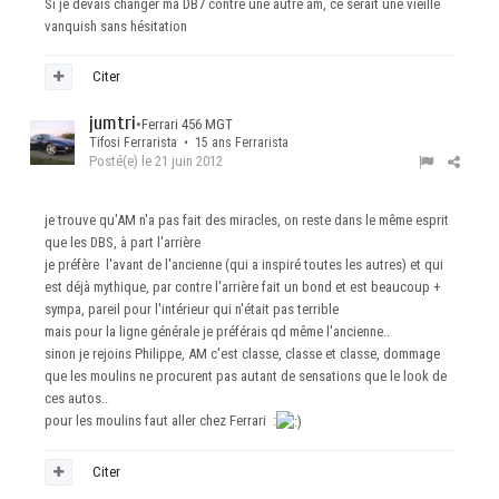
Si je devais changer ma DB7 contre une autre am, ce serait une vieille
vanquish sans hésitation
Citer
jumtri
•
Ferrari 456 MGT
Tifosi Ferrarista • 15 ans Ferrarista
Posté(e)
le 21 juin 2012
je trouve qu'AM n'a pas fait des miracles, on reste dans le même esprit
que les DBS, à part l'arrière
je préfère l'avant de l'ancienne (qui a inspiré toutes les autres) et qui
est déjà mythique, par contre l'arrière fait un bond et est beaucoup +
sympa, pareil pour l'intérieur qui n'était pas terrible
mais pour la ligne générale je préférais qd même l'ancienne..
sinon je rejoins Philippe, AM c'est classe, classe et classe, dommage
que les moulins ne procurent pas autant de sensations que le look de
ces autos..
pour les moulins faut aller chez Ferrari :
Citer