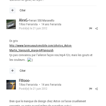
Citer
AlexG
•
Ferrari 550 Maranello
Tifosi Ferrarista • 14 ans Ferrarista
Posté(e)
le 21 juin 2012
En gris
http://www.larevueautomobile.com/photos_Aston-
Martin_Vanquish_image-6#Vanquish
tjs pas convaincu par l'aileron façon nsx/mp4-12c; mais les gouts et
les couleurs...
Citer
Flllooo
•
Tifosi Ferrarista • 14 ans Ferrarista
Posté(e)
le 21 juin 2012
Bien que le manque de design chez Aston ce fasse cruellement
ressentir, ça reste quand même de superbes auto !