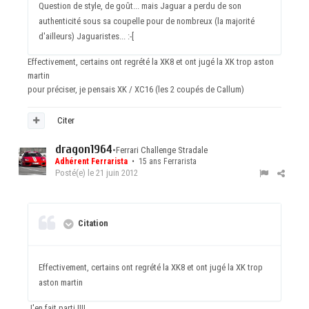
Question de style, de goût... mais Jaguar a perdu de son
authenticité sous sa coupelle pour de nombreux (la majorité
d'ailleurs) Jaguaristes... :-[
Effectivement, certains ont regrété la XK8 et ont jugé la XK trop aston
martin
pour préciser, je pensais XK / XC16 (les 2 coupés de Callum)
Citer
dragon1964
•
Ferrari Challenge Stradale
Adhérent Ferrarista
• 15 ans Ferrarista
Posté(e)
le 21 juin 2012
Citation
Effectivement, certains ont regrété la XK8 et ont jugé la XK trop
aston martin
J'en fait parti !!!!