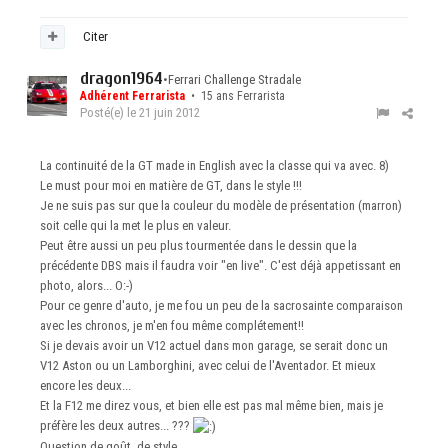
Citer
dragon1964
•
Ferrari Challenge Stradale
Adhérent Ferrarista
• 15 ans Ferrarista
Posté(e)
le 21 juin 2012
La continuité de la GT made in English avec la classe qui va avec. 8)
Le must pour moi en matière de GT, dans le style !!!
Je ne suis pas sur que la couleur du modèle de présentation (marron)
soit celle qui la met le plus en valeur.
Peut être aussi un peu plus tourmentée dans le dessin que la
précédente DBS mais il faudra voir "en live". C'est déjà appetissant en
photo, alors... O:-)
Pour ce genre d'auto, je me fou un peu de la sacrosainte comparaison
avec les chronos, je m'en fou même complétement!!
Si je devais avoir un V12 actuel dans mon garage, se serait donc un
V12 Aston ou un Lamborghini, avec celui de l'Aventador. Et mieux
encore les deux...
Et la F12 me direz vous, et bien elle est pas mal même bien, mais je
préfère les deux autres... ???
Question de goût, de style...