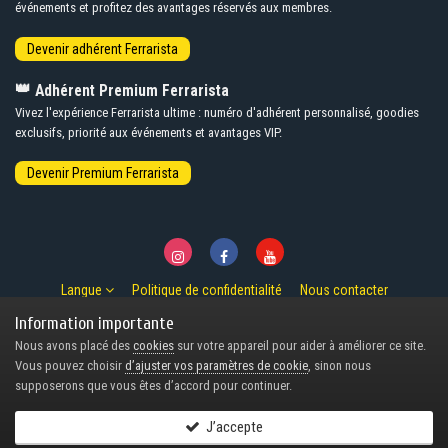
événements et profitez des avantages réservés aux membres.
👑
Adhérent Premium Ferrarista
Vivez l'expérience Ferrarista ultime : numéro d'adhérent personnalisé, goodies
exclusifs, priorité aux événements et avantages VIP.
Langue
Politique de confidentialité
Nous contacter
© Copyright 2007-2026 Ferrarista.Club
Information importante
Powered by Invision Community
Nous avons placé des
cookies
sur votre appareil pour aider à améliorer ce site.
Design by Invision Focus.
Vous pouvez choisir
d’ajuster vos paramètres de cookie
, sinon nous
supposerons que vous êtes d’accord pour continuer.
J’accepte