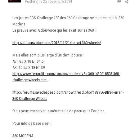
Posté(e)
le 25 novembre 2014
Les jantes BBS Challenge 18" des 360 Challenge se montent sur la 360
Modena.
La preuve avec Aldouvoice qui les avait sur sa 360 :
http://aldousvoice.com/2012/11/21/ferrari-360-wheels/
Mais elles sont plus large d’un demi pouce :
AV : 8J X 18 ET 31.5
AR :10.5J X 18 ET 39
http://www.ferrarilife.com/forums/modern-v8s-360-f430/18503-360-
challenge-wheels.html
http://forums.swedespeed.com/showthread.php?183956-BBS-Ferrari-
360-Challenge-Wheels
Et tu peux conserver la même taille de pneu qu'à l'origine.
Pour info de base c’est :
360 MODENA