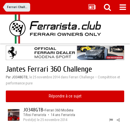
Ferrari Challenge – Compétition et performance pure
Jantes Ferrari 360 Challenge
Par JO348GTB,
le 25 novembre 2014
dans
Ferrari Challenge – Compétition et
performance pure
Répondre à ce sujet
JO348GTB
•
Ferrari 360 Modena
Tifosi Ferrarista • 14 ans Ferrarista
Posté(e)
le 25 novembre 2014