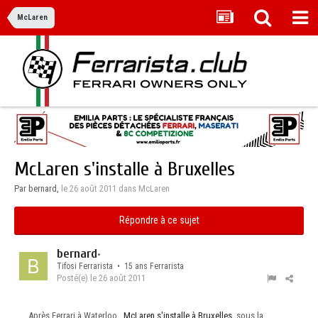
McLaren
McLaren s'installe à Bruxelles
Par bernard,
le 26 août 2011
dans
McLaren
Répondre à ce sujet
bernard
•
Tifosi Ferrarista • 15 ans Ferrarista
Posté(e)
le 26 août 2011
Après Ferrari à Waterloo ,
McLaren s'installe à Bruxelles
, sous la