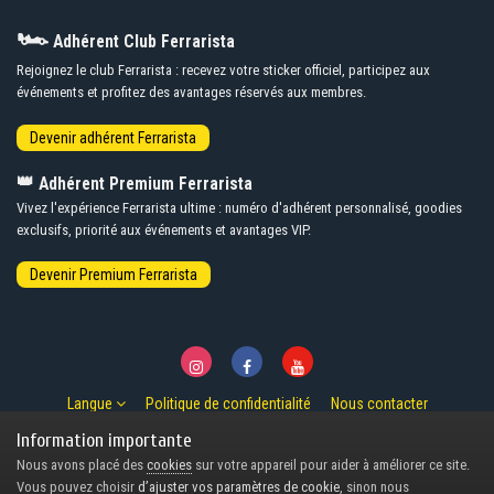
🏎️
Adhérent Club Ferrarista
Rejoignez le club Ferrarista : recevez votre sticker officiel, participez aux
événements et profitez des avantages réservés aux membres.
👑
Adhérent Premium Ferrarista
Vivez l'expérience Ferrarista ultime : numéro d'adhérent personnalisé, goodies
exclusifs, priorité aux événements et avantages VIP.
Langue
Politique de confidentialité
Nous contacter
© Copyright 2007-2026 Ferrarista.Club
Information importante
Powered by Invision Community
Nous avons placé des
cookies
sur votre appareil pour aider à améliorer ce site.
Design by Invision Focus.
Vous pouvez choisir
d’ajuster vos paramètres de cookie
, sinon nous