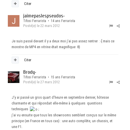
Citer
jaimepaslespseudos
•
Tifosi Ferrarista • 14 ans Ferrarista
Posté(e)
le 22 mars 2012
Je suis passé devant il y a deux moi j'ai pas assez rentrer :-[ mais ce
monstre de MP4 en vitrine était magnifique 8)
Citer
Brody
•
Tifosi Ferrarista • 15 ans Ferrarista
Posté(e)
le 27 mars 2012
J'y ai passé un gros quart d'heure en septembre dernier, hôtesse
charmante et qui répondait elle-même à quelques questions
techniques
;
j'ai vu ensuite que tous les showrooms semblent conçus sur le même
principe (en France en tous cas) : une auto complète, un chassis, et
une F1.