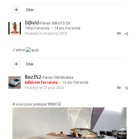
Citer
D@vid
•
Ferrari 308 GTS QV
Tifosi Ferrarista • 14 ans Ferrarista
Posté(e)
le 26 janvier 2019
J’adore
Citer
Boz352
•
Ferrari 360 Modena
Adhérent Ferrarista
• 13 ans Ferrarista
Posté(e)
le 22 août 2020
À vous pour presque 900k€
😲