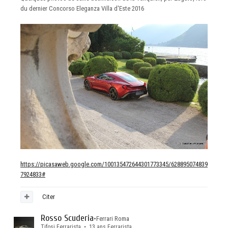
du dernier Concorso Eleganza Villa d'Este 2016
https://picasaweb.google.com/100135472644301773345/628895074839
7924833#
Citer
Rosso Scuderia
•
Ferrari Roma
Tifosi Ferrarista • 13 ans Ferrarista