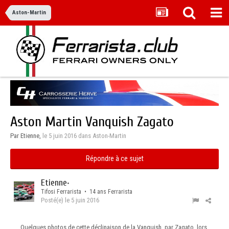
Aston-Martin
Aston Martin Vanquish Zagato
Par Etienne,
le 5 juin 2016
dans
Aston-Martin
Répondre à ce sujet
Etienne
•
Tifosi Ferrarista • 14 ans Ferrarista
Posté(e)
le 5 juin 2016
Quelques photos de cette déclinaison de la Vanquish, par Zagato, lors