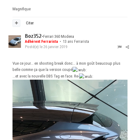
Magnifique
Citer
Boz352
•
Ferrari 360 Modena
Adhérent Ferrarista
• 13 ans Ferrarista
Posté(e)
le 26 janvier 2019
Vue ce jour... en shooting break donc... à mon goût beaucoup plus
belle comme ça que la version coupé
...et avec la nouvelle DBS Tag en face. Re-