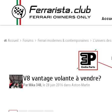
Accue
Accueil
Forums
Ferrari modernes & contemporaines
L’univers des
V8 vantage volante à vendre?
Par Mika 348,
le 28 juin 2016
dans
Aston-Martin