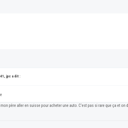
1, jpc a dit :
se
mon père aller en suisse pour acheter une auto. C'est pas si rare que ça et on do