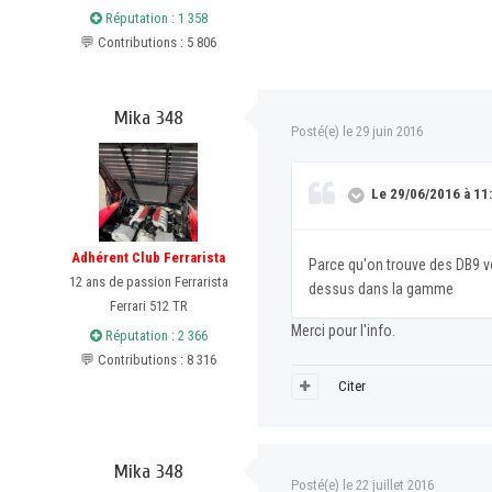
Réputation : 1 358
💬 Contributions : 5 806
Mika 348
Posté(e)
le 29 juin 2016
Le 29/06/2016 à 11:4
Adhérent Club Ferrarista
Parce qu'on trouve des DB9 vo
12 ans de passion Ferrarista
dessus dans la gamme
Ferrari 512 TR
Merci pour l'info.
Réputation : 2 366
💬 Contributions : 8 316
Citer
Mika 348
Posté(e)
le 22 juillet 2016