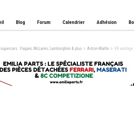
il
Blog
Forum
Calendrier
Adhésion
Bo
 supercars : Pagani, McLaren, Lamborghini & plus
Aston-Martin
V8 vantage 