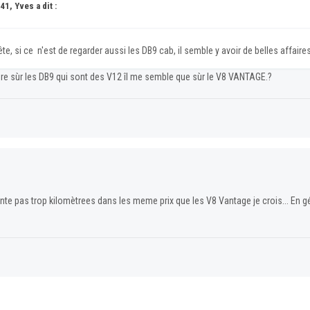
1, Yves a dit :
, si ce n'est de regarder aussi les DB9 cab, il semble y avoir de belles affaires
ire sùr les DB9 qui sont des V12 îl me semble que sùr le V8 VANTAGE.?
te pas trop kilomètrees dans les meme prix que les V8 Vantage je crois... En g