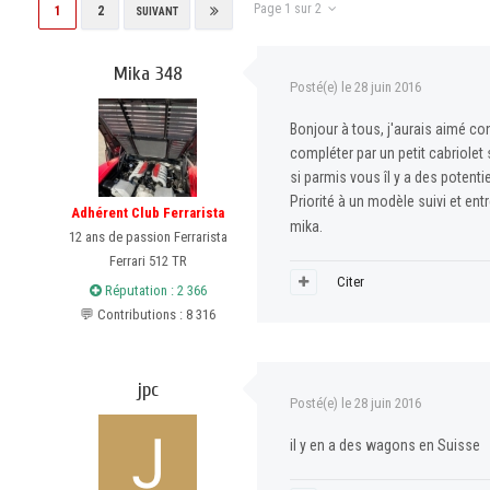
Page 1 sur 2
1
2
SUIVANT
Mika 348
Posté(e)
le 28 juin 2016
Bonjour à tous, j'aurais aimé co
compléter par un petit cabriole
si parmis vous îl y a des potenti
Priorité à un modèle suivi et ent
Adhérent Club Ferrarista
mika.
12 ans de passion Ferrarista
Ferrari 512 TR
Citer
Réputation : 2 366
💬 Contributions : 8 316
jpc
Posté(e)
le 28 juin 2016
il y en a des wagons en Suisse