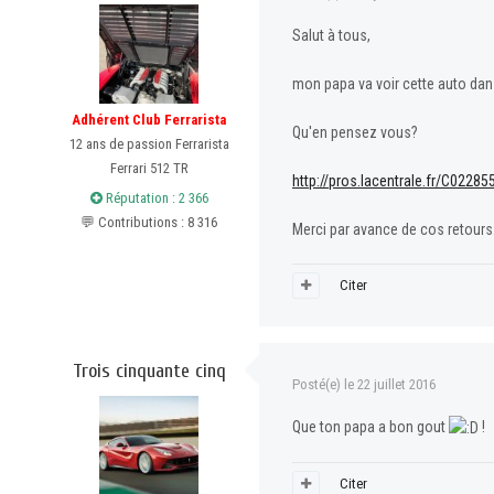
Salut à tous,
mon papa va voir cette auto dan
Adhérent Club Ferrarista
Qu'en pensez vous?
12 ans de passion Ferrarista
Ferrari 512 TR
http://pros.lacentrale.fr/C022
Réputation : 2 366
💬 Contributions : 8 316
Merci par avance de cos retours
Citer
Trois cinquante cinq
Posté(e)
le 22 juillet 2016
Que ton papa a bon gout
!
Citer