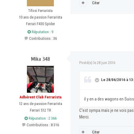
Citer
Tifosi Ferrarista
10 ans de passion Ferrarista
Ferrari F430 Spider
Réputation : 9
💬 Contributions : 36
Mika 348
Posté(e)
le 28 juin 2016
Le 28/06/2016 à 13:4
Adhérent Club Ferrarista
il y en a des wagons en Suis
12 ans de passion Ferrarista
Ferrari 512 TR
C'est sympa mais je ne vois pas 
Merci.
Réputation : 2 366
💬 Contributions : 8 316
Citer