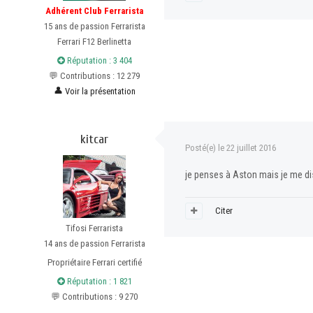
Adhérent Club Ferrarista
15 ans de passion Ferrarista
Ferrari F12 Berlinetta
Réputation : 3 404
💬 Contributions : 12 279
👤
Voir la présentation
kitcar
Posté(e)
le 22 juillet 2016
je penses à Aston mais je me di
Citer
Tifosi Ferrarista
14 ans de passion Ferrarista
Propriétaire Ferrari certifié
Réputation : 1 821
💬 Contributions : 9 270