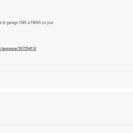
s le garage CMS à PARIS ce jour.
855/annonce/30729413/
.