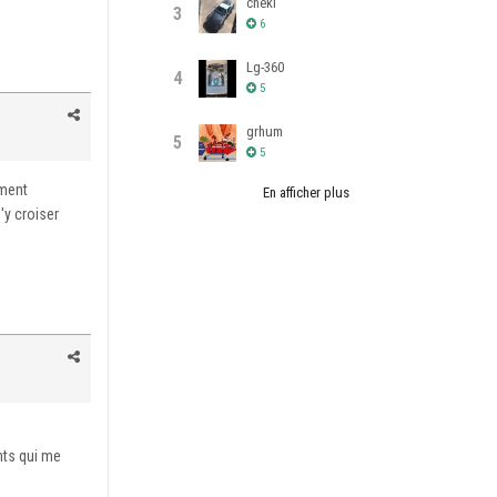
cheki
3
6
Lg-360
4
5
grhum
5
5
iment
En afficher plus
d'y croiser
nts qui me