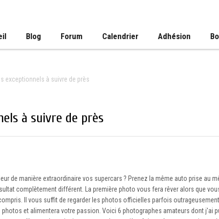
il
Blog
Forum
Calendrier
Adhésion
Bo
 exceptionnels à suivre de près
els à suivre de près
ur de manière extraordinaire vos supercars ? Prenez la même auto prise au m
ultat complètement différent. La première photo vous fera rêver alors que vous
ompris. Il vous suffit de regarder les photos officielles parfois outrageusement 
 photos et alimentera votre passion. Voici 6 photographes amateurs dont j'ai p