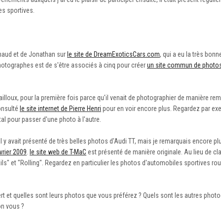
s sportives.
naud et de Jonathan sur
le site de DreamExoticsCars.com
, qui a eu la très bonn
hotographes est de s'être associés à cinq pour créer
un site commun de photo
rcailloux, pour la première fois parce qu'il venait de photographier de manière re
onsulté
le site internet de Pierre Henri
pour en voir encore plus. Regardez par e
tal pour passer d'une photo à l'autre.
 Il y avait présenté de très belles photos d'Audi TT, mais je remarquais encore p
vrier 2009
.
le site web de T-MaC
est présenté de manière originale. Au lieu de c
ils" et "Rolling". Regardez en particulier les photos d'automobiles sportives rou
et quelles sont leurs photos que vous préférez ? Quels sont les autres phot
on vous ?