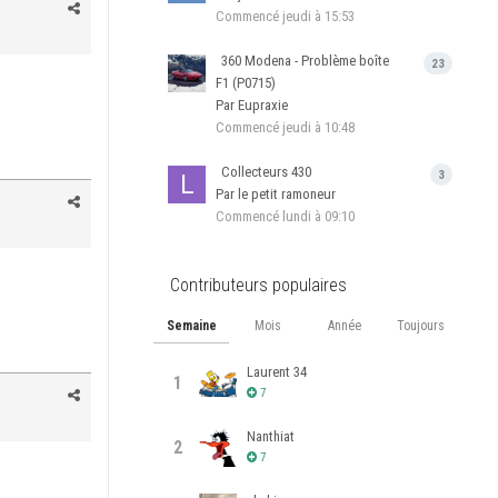
Commencé
jeudi à 15:53
360 Modena - Problème boîte
23
F1 (P0715)
Par Eupraxie
Commencé
jeudi à 10:48
Collecteurs 430
3
Par le petit ramoneur
Commencé
lundi à 09:10
Contributeurs populaires
Semaine
Mois
Année
Toujours
Laurent 34
1
7
Nanthiat
2
7