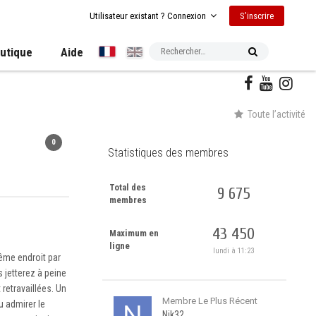
S’inscrire
Utilisateur existant ? Connexion
utique
Aide
Toute l’activité
0
Statistiques des membres
Total des
9 675
membres
43 450
Maximum en
ligne
lundi à 11:23
ême endroit par
 jetterez à peine
retravaillées. Un
Membre Le Plus Récent
u admirer le
Nik32