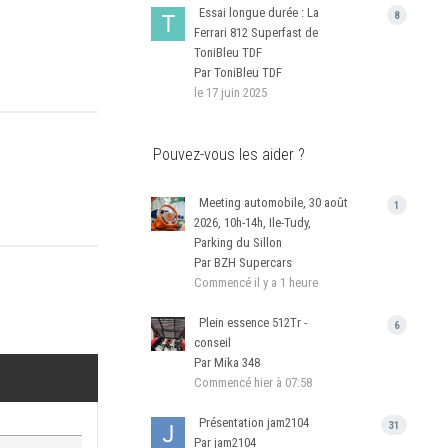
Essai longue durée : La
8
Ferrari 812 Superfast de
ToniBleu TDF
Par ToniBleu TDF
le 17 juin 2025
Pouvez-vous les aider ?
Meeting automobile, 30 août
1
2026, 10h-14h, Ile-Tudy,
Parking du Sillon
Par BZH Supercars
Commencé
il y a 1 heure
Plein essence 512Tr -
6
conseil
Par Mika 348
Commencé
hier à 07:58
Présentation jam2104
31
Par jam2104