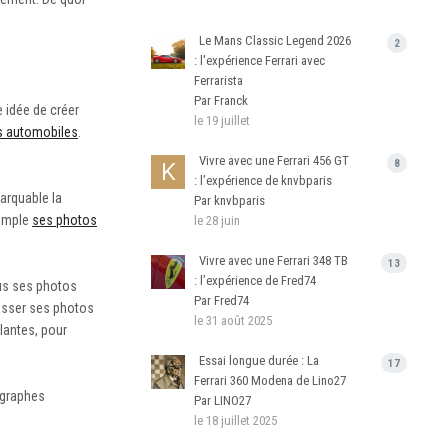
Le Mans Classic Legend 2026
2
: l'expérience Ferrari avec
Ferrarista
Par Franck
e idée de créer
le 19 juillet
s automobiles
.
Vivre avec une Ferrari 456 GT
8
: l’expérience de knvbparis
marquable la
Par knvbparis
xemple
ses photos
le 28 juin
Vivre avec une Ferrari 348 TB
13
: l’expérience de Fred74
lus ses photos
Par Fred74
lasser ses photos
le 31 août 2025
lantes, pour
Essai longue durée : La
17
Ferrari 360 Modena de Lino27
ographes
Par LINO27
le 18 juillet 2025