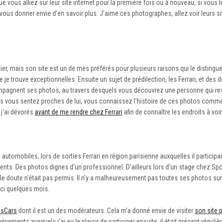
ue vous alliez sur leur site internet pour la première fois ou à nouveau, si vous
vous donner envie d'en savoir plus. J'aime ces photographes, allez voir leurs s
nier, mais son site est un de mes préférés pour plusieurs raisons qui le distingu
je trouve exceptionnelles. Ensuite un sujet de prédilection, les Ferrari, et des
compagnent ses photos, au travers desquels vous découvrez une personne qui re
us vous sentez proches de lui, vous connaissez l'histoire de ces photos comme
 j'ai dévorés
avant de me rendre chez Ferrari
afin de connaître les endroits à voir
automobiles, lors de sorties Ferrari en région parisienne auxquelles il participa
ements. Des photos dignes d'un professionnel. D'ailleurs lors d'un stage chez Sp
, le doute n'était pas permis. Il n'y a malheureusement pas toutes ses photos su
ici quelques mois.
csCars
dont il est un des modérateurs. Cela m'a donné envie de visiter
son site 
nements auxquels j'ai eu le plaisir de participer ensuite, il était présent réguli