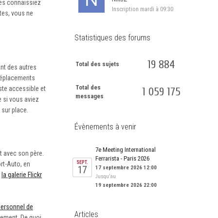
 les connaissiez
Inscription
mardi à 09:30
ites, vous ne
Statistiques des forums
19 884
Total des sujets
ent des autres
 déplacements
Total des
ste accessible et
1 059 175
messages
 si vous aviez
 sur place.
Évènements à venir
7e Meeting International
it avec son père.
Ferrarista - Paris 2026
SEPT.
ort-Auto, en
17
17 septembre 2026 12:00
r
la galerie Flickr
Jusqu’au
19 septembre 2026 22:00
personnel de
Articles
èrement. De quoi