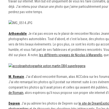
travail sur internet. Mon but est uniquement de vous les faire connaître, q
déjà. J'ai retenu pour chacun une photo que j'aime particulièrement pour 
perdrez pas votre temps.
Arthomobile
. Je n'ai pas encore eu le plaisir de rencontrer Nicolas Jean
photographes automobiles. Tout d'abord, et c'est la base, des photos que 
vers de très beaux événements. Le gros plus, ce sont les écrits qui ac
humble, et vous fait part de ses faiblesses et problèmes rencontrés. Vo
été sur place. A noter,
les différents voyages de Nicolas à Maranello
, que
M. Romain
. J'ai d'abord rencontré Romain, alias ACCobra sur les forums 
J'ai vite remarqué les photos qu'il postait sur internet suite à ces évén
comparant les photos qu'il avait prises et celles qui avaient été publiées
de Romain
, alors espérons qu'il nous propose son propre site internet d'
Deprem
. J'ai pu admirer les photos de Deprem sur
le site de DreamExoti
photographies
et de découvrir des shootings très intéressants. Sur les évé