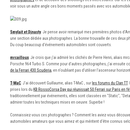
voir sous un autre angle ces bons moments passés avec vos automobile
Smylait et Djnasty
. Je pense avoir remarqué mes premières photos d'Ar
une section dédiée aux photographes. La bonne trouvaille de ces deux p
Du coup beaucoup d'événements automobiles sont couverts.
mrcailloux
. Je crois que j'ai admiré les clichés de Pierre Henri, aliais m
Porsche 964 Turbo S. Comme pour d'autres photographes, j'ai ensuite c
de la Ferrari 430 Scuderia
, en n'oubliant pas d'utiliser l'ascenseur horizon
T-MaC
. J'ai découvert Guillaume, alias T-MaC , sur
les forums du Clan TT
.
prises lors du
KB RossoCorsa Day qui réunissait 50 Ferrari sur Paris en fé
traditionnellement par événements, elles sont classées en "Static", "Deta
admirer toutes les techniques mises en oeuvre. Superbe !
Connaissiez-vous ces photographes ? Comment les aviez-vous découvert 
automobiles amateurs que vous aimez et qui méritent d'être connus sel