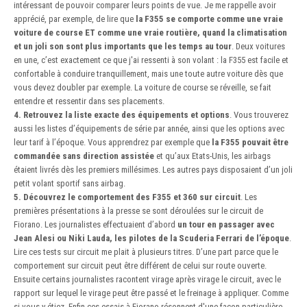
intéressant de pouvoir comparer leurs points de vue. Je me rappelle avoir
apprécié, par exemple, de lire que
la F355 se comporte comme une vraie
voiture de course ET comme une vraie routière, quand la climatisation
et un joli son sont plus importants que les temps au tour
. Deux voitures
en une, c’est exactement ce que j'ai ressenti à son volant : la F355 est facile et
confortable à conduire tranquillement, mais une toute autre voiture dès que
vous devez doubler par exemple. La voiture de course se réveille, se fait
entendre et ressentir dans ses placements.
4. Retrouvez la liste exacte des équipements et options
. Vous trouverez
aussi les listes d’équipements de série par année, ainsi que les options avec
leur tarif à l’époque. Vous apprendrez par exemple que
la F355 pouvait être
commandée sans direction assistée
et qu’aux Etats-Unis, les airbags
étaient livrés dès les premiers millésimes. Les autres pays disposaient d’un joli
petit volant sportif sans airbag.
5. Découvrez le comportement des F355 et 360 sur circuit
. Les
premières présentations à la presse se sont déroulées sur le circuit de
Fiorano. Les journalistes effectuaient d’abord
un tour en passager avec
Jean Alesi ou Niki Lauda, les pilotes de la Scuderia Ferrari de l’époque
.
Lire ces tests sur circuit me plait à plusieurs titres. D’une part parce que le
comportement sur circuit peut être différent de celui sur route ouverte.
Ensuite certains journalistes racontent virage après virage le circuit, avec le
rapport sur lequel le virage peut être passé et le freinage à appliquer. Comme
si vous y étiez. Enfin ces essais à Fiorano résonnent d'une façon particulière