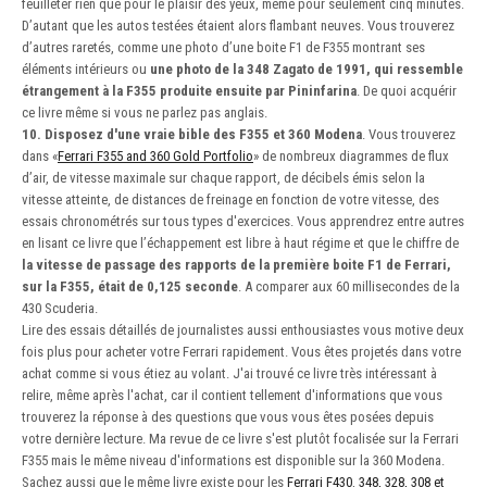
feuilleter rien que pour le plaisir des yeux, même pour seulement cinq minutes.
D’autant que les autos testées étaient alors flambant neuves. Vous trouverez
d’autres raretés, comme une photo d’une boite F1 de F355 montrant ses
éléments intérieurs ou
une photo de la 348 Zagato de 1991, qui ressemble
étrangement à la F355 produite ensuite par Pininfarina
. De quoi acquérir
ce livre même si vous ne parlez pas anglais.
10. Disposez d'une vraie bible des F355 et 360 Modena
. Vous trouverez
dans «
Ferrari F355 and 360 Gold Portfolio
» de nombreux diagrammes de flux
d’air, de vitesse maximale sur chaque rapport, de décibels émis selon la
vitesse atteinte, de distances de freinage en fonction de votre vitesse, des
essais chronométrés sur tous types d'exercices. Vous apprendrez entre autres
en lisant ce livre que l’échappement est libre à haut régime et que le chiffre de
la vitesse de passage des rapports de la première boite F1 de Ferrari,
sur la F355, était de 0,125 seconde
. A comparer aux 60 millisecondes de la
430 Scuderia.
Lire des essais détaillés de journalistes aussi enthousiastes vous motive deux
fois plus pour acheter votre Ferrari rapidement. Vous êtes projetés dans votre
achat comme si vous étiez au volant. J'ai trouvé ce livre très intéressant à
relire, même après l'achat, car il contient tellement d'informations que vous
trouverez la réponse à des questions que vous vous êtes posées depuis
votre dernière lecture. Ma revue de ce livre s'est plutôt focalisée sur la Ferrari
F355 mais le même niveau d'informations est disponible sur la 360 Modena.
Sachez aussi que le même livre existe pour les
Ferrari F430
,
348, 328, 308 et