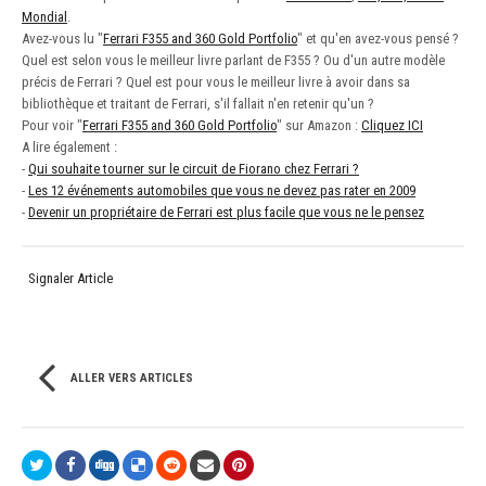
Mondial
.
Avez-vous lu "
Ferrari F355 and 360 Gold Portfolio
" et qu'en avez-vous pensé ?
Quel est selon vous le meilleur livre parlant de F355 ? Ou d'un autre modèle
précis de Ferrari ? Quel est pour vous le meilleur livre à avoir dans sa
bibliothèque et traitant de Ferrari, s'il fallait n'en retenir qu'un ?
Pour voir "
Ferrari F355 and 360 Gold Portfolio
" sur Amazon :
Cliquez ICI
A lire également :
-
Qui souhaite tourner sur le circuit de Fiorano chez Ferrari ?
-
Les 12 événements automobiles que vous ne devez pas rater en 2009
-
Devenir un propriétaire de Ferrari est plus facile que vous ne le pensez
Signaler Article
ALLER VERS ARTICLES