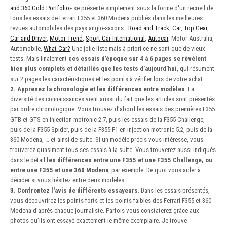
and 360 Gold Portfolio
» se présente simplement sous la forme d'un recueil de
tous les essais de Ferrari F355 et 360 Modena publiés dans les meilleures
revues automobiles des pays anglo-saxons :
Road and Track
,
Car
,
Top Gear
,
Car and Driver
,
Motor Trend
,
Sport Car International
,
Autocar
, Motor Australia,
Automobile,
What Car?
Une jolie liste mais à priori ce ne sont que de vieux
tests. Mais finalement
ces essais d’époque sur 4 à 6 pages se révèlent
bien plus complets et détaillés que les tests d’aujourd’hui
, qui résument
sur 2 pages les caractéristiques et les points à vérifier lors de votre achat.
2. Apprenez la chronologie et les différences entre modèles
. La
diversité des connaissances vient aussi du fait que les articles sont présentés
par ordre chronologique. Vous trouvez d’abord les essais des premières F355
GTB et GTS en injection motronic 2.7, puis les essais de la F355 Challenge,
puis de la F355 Spider, puis de la F355 F1 en injection motronic 5.2, puis de la
360 Modena, … et ainsi de suite. Si un modèle précis vous intéresse, vous
trouverez quasiment tous ses essais à la suite. Vous trouverez aussi indiqués
dans le détail
les différences entre une F355 et une F355 Challenge, ou
entre une F355 et une 360 Modena
, par exemple. De quoi vous aider à
décider si vous hésitez entre deux modèles.
3. Confrontez l'avis de différents essayeurs
. Dans les essais présentés,
vous découvrirez les points forts et les points faibles des Ferrari F355 et 360
Modena d’après chaque journaliste. Parfois vous constaterez grâce aux
photos qu’ils ont essayé exactement le même exemplaire. Je trouve