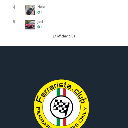
4
cheki
5
5
joel
5
En afficher plus