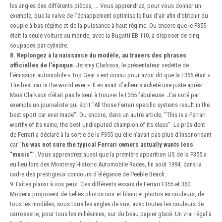
les angles des différents pièces, ... Vous apprendrez, pour vous donner un
exemple, que la valve de l’échappement optimise le flux d'air afin d’obtenir du
couple à bas régime et de la puissance à haut régime. Ou encore que le F355
était la seule voiture au monde, avec la Bugatti EB 110, à disposer de cinq
soupapes par cylindre.
8. Replongez à la naissance du modèle, au travers des phrases
officielles de l'époque
. Jeremy Clarkson, le présentateur vedette de
l’émission automobile « Top Gear » est connu pour avoir dit que la F355 était «
The best car in the world ever ». Il en avait d’ailleurs acheté une juste après.
Mais Clarkson n’était pas le seul à trouver le F355 fabuleuse. J’ai noté par
exemple un journaliste qui écrit "All those Ferrari specific systems result in the
best sport car ever made". Ou encore, dans un autre article, "This is a Ferrari
worthy of its name, the best undisputed champion of its class". Le président
de Ferrari a déclaré à la sortie de la F355 qu’elle n’avait pas plus d’insonorisant
car "
he was not sure the typical Ferrari owners actually wants less
"music"
”. Vous apprendrez aussi que la première apparition US de la F355 a
eu lieu lors des Monterey Historic Automobile Races, fin août 1994, dans la
cadre des prestigieux concours d’élégance de Peeble Beach.
9. Faîtes plaisir à vos yeux. Ces différents essais de Ferrari F355 et 360
Modena proposent de belles photos noir et blanc et photos en couleurs, de
tous les modèles, sous tous les angles de vue, avec toutes les couleurs de
carrosserie, pour tous les millésimes, sur du beau papier glacé. Un vrai régal à