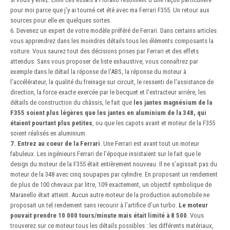
pour moi parce que j’y ai tourné cet été avec ma Ferrari F355. Un retour aux
sources pour elle en quelques sortes.
6. Devenez un expert de votre modèle préféré de Ferrari. Dans certains articles
vous apprendrez dans les moindres détails tous les éléments composants la
voiture. Vous saurez tout des décisions prises par Ferrari et des effets
attendus. Sans vous proposer de liste exhaustive, vous connaîtrez par
exemple dans le détail la réponse de l'ABS, la réponse du moteur à
l'accélérateur, la qualité du freinage sur circuit, le ressenti de l'assistance de
direction, la force exacte exercée par le becquet et l'extracteur arrière, les
détails de construction du châssis, le fait que
les jantes magnésium de la
F355 soient plus légères que les jantes en aluminium de la 348, qui
étaient pourtant plus petites
, ou que les capots avant et moteur de la F355
soient réalisés en aluminium.
7. Entrez au coeur de la Ferrari
. Une Ferrari est avant tout un moteur
fabuleux. Les ingénieurs Ferrari de l’époque insistaient sur le fait que le
design du moteur de la F355 était entièrement nouveau. Il ne s’agissait pas du
moteur de la 348 avec cinq soupapes par cylindre. En proposant un rendement
de plus de 100 chevaux par litre, 109 exactement, un objectif symbolique de
Maranello était atteint. Aucun autre moteur de la production automobile ne
proposait un tel rendement sans recourir à l’artifice d’un turbo.
Le moteur
pouvait prendre 10 000 tours/minute mais était limité à 8 500
. Vous
trouverez sur ce moteur tous les détails possibles : les différents matériaux,