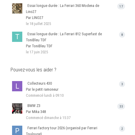
Essai longue durée : La Ferrari 360 Modena de
17
Lino27
Par LINO27
le 18 juillet 2025
Essai longue durée : La Ferrari 812 Superfast de
8
ToniBleu TDF
Par ToniBleu TDF
le 17 juin 2025
Pouvez-vous les aider ?
Collecteurs 430
3
Par le petit ramoneur
Commencé
lundi à 09:10
BMW Z3
33
Par Mika 348
Commencé
dimanche à 15:37
Ferrari factory tour 2026 (organisé par Ferrari
2
Toulouse)