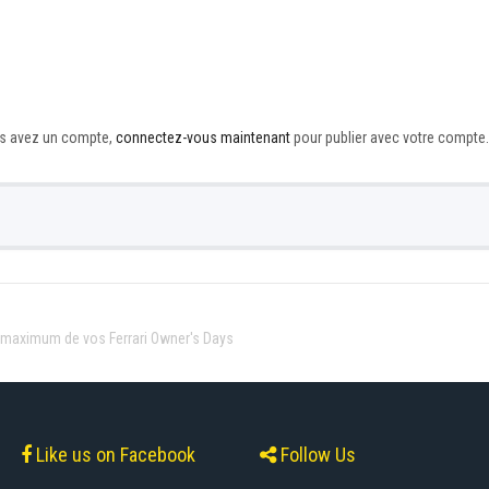
ous avez un compte,
connectez-vous maintenant
pour publier avec votre compte.
u maximum de vos Ferrari Owner's Days
Like us on Facebook
Follow Us