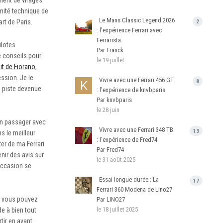
ment de virages
rmité technique de
Le Mans Classic Legend 2026
rt de Paris.
2
: l'expérience Ferrari avec
Ferrarista
ilotes
Par Franck
e conseils pour
le 19 juillet
uit de Fiorano
,
ession. Je le
Vivre avec une Ferrari 456 GT
8
e piste devenue
: l’expérience de knvbparis
Par knvbparis
le 28 juin
 en passager avec
Vivre avec une Ferrari 348 TB
13
s le meilleur
: l’expérience de Fred74
ter de ma Ferrari
Par Fred74
nir des avis sur
le 31 août 2025
'occasion se
Essai longue durée : La
17
Ferrari 360 Modena de Lino27
is vous pouvez
Par LINO27
le 18 juillet 2025
e à bien tout
tir en avant.