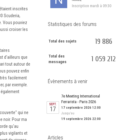
Inscription
mardi à 09:30
étaient inscrites
30 Scuderia,
le. Vous pouviez
Statistiques des forums
aussi croiser les
19 886
Total des sujets
taires
Total des
1 059 212
t d'ailleurs que
messages
rari tout autour de
ous pouvez enfin
très facilement
Évènements à venir
er, par exemple.
it également
7e Meeting International
Ferrarista - Paris 2026
SEPT.
17
17 septembre 2026 12:00
écouverte" qui ne
Jusqu’au
19 septembre 2026 22:00
le noir. Pour ma
corde qu'au
lus vigilants et
Articles