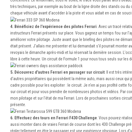
concentrés. Le lendemain, sous le soleil, le tracé vous paraît alors bea
très techniques, par exemple au bout de la ligne droite des stands ou du 
chaque véhicule avant d'accéder à la piste et vous aidait en cas de soucis
4. Bénéficiez de l'expérience des pilotes Ferrari
. Avec un tracé relat
instructeurs Ferrari présents sur place. Vous gagnez un temps fou sur l'a
améliorer votre pilotage. Juste avant que le briefing des pilotes ne déma
était présent. J'allais me présenter et lui demandait s'il pourrait monter
revoyais le dimanche après-midi et lui réservait la dernière session. L'oc
libre à cette heure. Un circuit de Formule 1 pour nous tous seuls sur les de
5. Découvrez d'autres Ferrari en passager sur circuit
. Il est très in
d'autres propriétaires qui possèdent la même auto, mais aussi ceux qui po
cadre possible pour les exploiter : le circuit. Je n'en ai pas profité cette
sur circuit et pour vous prendre de nombreuses photos et vidéos. Par co
mon pilotage et sur l'état de ma Ferrari. Lors de prochaines sorties circu
présente.
6. Effectuez des tours en Ferrari F430 Challenge
. Vous pouvez réalis
aussi monter dans de vraies Ferrari de course dont les 430 Challenge pré
régler tellement en être le passager est une expérience physique. Lors d'