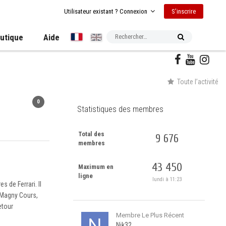
S’inscrire
Utilisateur existant ? Connexion
utique
Aide
Toute l’activité
0
Statistiques des membres
Total des
9 676
membres
43 450
Maximum en
ligne
lundi à 11:23
 de Ferrari. Il
s-Magny Cours,
etour
Membre Le Plus Récent
Nik32