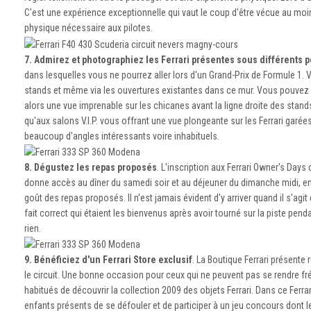
C'est une expérience exceptionnelle qui vaut le coup d'être vécue au moi
physique nécessaire aux pilotes.
7. Admirez et photographiez les Ferrari présentes sous différents 
dans lesquelles vous ne pourrez aller lors d'un Grand-Prix de Formule 1. 
stands et même via les ouvertures existantes dans ce mur. Vous pouvez vo
alors une vue imprenable sur les chicanes avant la ligne droite des stands 
qu'aux salons V.I.P. vous offrant une vue plongeante sur les Ferrari garées
beaucoup d'angles intéressants voire inhabituels.
8. Dégustez les repas proposés
. L'inscription aux Ferrari Owner's Da
donne accès au dîner du samedi soir et au déjeuner du dimanche midi, entre 
goût des repas proposés. Il n'est jamais évident d'y arriver quand il s'agi
fait correct qui étaient les bienvenus après avoir tourné sur la piste pe
rien.
9. Bénéficiez d'un Ferrari Store exclusif
. La Boutique Ferrari présente 
le circuit. Une bonne occasion pour ceux qui ne peuvent pas se rendre fréq
habitués de découvrir la collection 2009 des objets Ferrari. Dans ce Ferr
enfants présents de se défouler et de participer à un jeu concours dont le