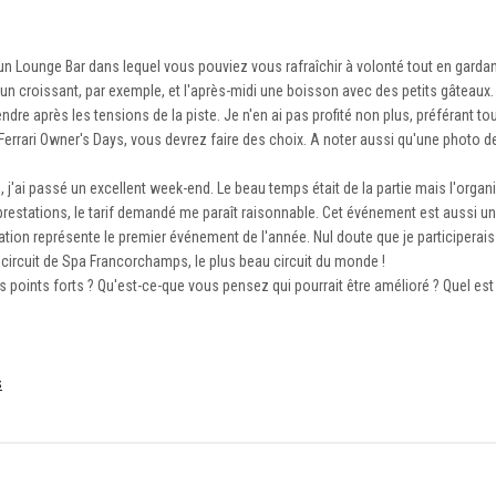
 un Lounge Bar dans lequel vous pouviez vous rafraîchir à volonté tout en gardant
 un croissant, par exemple, et l'après-midi une boisson avec des petits gâteaux.
e après les tensions de la piste. Je n'en ai pas profité non plus, préférant tour
 Ferrari Owner's Days, vous devrez faire des choix. A noter aussi qu'une photo de
j'ai passé un excellent week-end. Le beau temps était de la partie mais l'organ
 prestations, le tarif demandé me paraît raisonnable. Cet événement est aussi 
tion représente le premier événement de l'année. Nul doute que je participerais 
 circuit de Spa Francorchamps, le plus beau circuit du monde !
 points forts ? Qu'est-ce-que vous pensez qui pourrait être amélioré ? Quel es
s