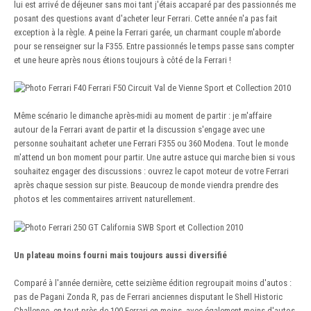
lui est arrivé de déjeuner sans moi tant j'étais accaparé par des passionnés me
posant des questions avant d'acheter leur Ferrari. Cette année n'a pas fait
exception à la règle. A peine la Ferrari garée, un charmant couple m'aborde
pour se renseigner sur la F355. Entre passionnés le temps passe sans compter
et une heure après nous étions toujours à côté de la Ferrari !
Même scénario le dimanche après-midi au moment de partir : je m'affaire
autour de la Ferrari avant de partir et la discussion s'engage avec une
personne souhaitant acheter une Ferrari F355 ou 360 Modena. Tout le monde
m'attend un bon moment pour partir. Une autre astuce qui marche bien si vous
souhaitez engager des discussions : ouvrez le capot moteur de votre Ferrari
après chaque session sur piste. Beaucoup de monde viendra prendre des
photos et les commentaires arrivent naturellement.
Un plateau moins fourni mais toujours aussi diversifié
Comparé à l'année dernière, cette seizième édition regroupait moins d'autos :
pas de Pagani Zonda R, pas de Ferrari anciennes disputant le Shell Historic
Challenge, en tout près de 100 Ferrari en moins, avec également moins d'autos