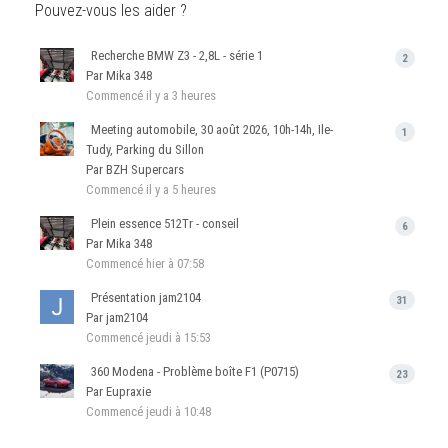
Pouvez-vous les aider ?
Recherche BMW Z3 - 2,8L - série 1
2
Par Mika 348
Commencé
il y a 3 heures
Meeting automobile, 30 août 2026, 10h-14h, Ile-
1
Tudy, Parking du Sillon
Par BZH Supercars
Commencé
il y a 5 heures
Plein essence 512Tr - conseil
6
Par Mika 348
Commencé
hier à 07:58
Présentation jam2104
31
Par jam2104
Commencé
jeudi à 15:53
360 Modena - Problème boîte F1 (P0715)
23
Par Eupraxie
Commencé
jeudi à 10:48