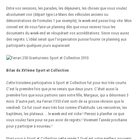
Entre vos sessions, les parades, les déjeuners, les choses que vous voulez
absolument voir (départ type Le Mans des véhicules anciens ou
démonstrations de Formules 1 par exemple), le week-end passe trop vite. Mon
conseil est de vous faire un planning dès que vous recevez tous les
documents du week-end en récupérant vos accréditations. Sinon vous aurez
des regrets. L'idéal serait que l'organisation puisse fournir ce planning aux
participants quelques jours auparavant.
Bilan du XVIème Sport et Collection
Cette troisième participation à Sport et Collection fut pour moi très courte.
C'est la première fois que je ne venais que deux jours. C'était aussi la
première fois que nous partions sans notre fille, Margaux, qui a désormais 3
mois. D'autre part, ma Ferrari F355 n'est sorti de sa grosse révision que le
vendredi. Ce fut court mais très bon comme d'habitude. Les rencontres, les
baptêmes, les plateaux ... le week-end est riche ! Pensez à planifier ce que
vous voulez faire pour ne pas avoir de regrets ! Vivement l'année prochaine
pour y participer à nouveau !
Etiez-vous à Sport et Collection cette année ? Quel est votre meilleur souvenir