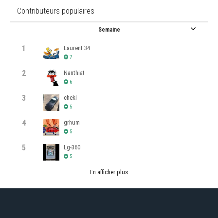
Contributeurs populaires
Semaine
1
Laurent 34
7
2
Nanthiat
6
3
cheki
5
4
grhum
5
5
Lg-360
5
En afficher plus