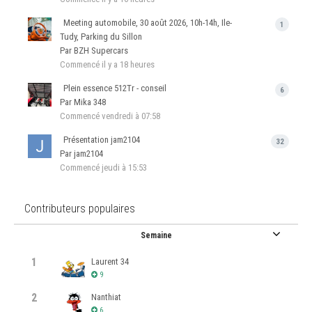
Meeting automobile, 30 août 2026, 10h-14h, Ile-
1
Tudy, Parking du Sillon
Par BZH Supercars
Commencé
il y a 18 heures
Plein essence 512Tr - conseil
6
Par Mika 348
Commencé
vendredi à 07:58
Présentation jam2104
32
Par jam2104
Commencé
jeudi à 15:53
Contributeurs populaires
Semaine
1
Laurent 34
9
2
Nanthiat
6