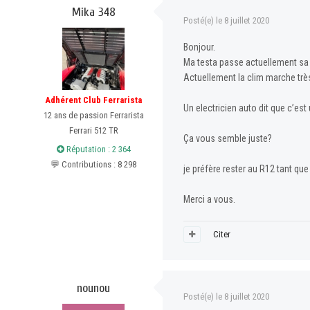
Mika 348
Posté(e)
le 8 juillet 2020
Bonjour.
Ma testa passe actuellement sa d
Actuellement la clim marche trè
Adhérent Club Ferrarista
Un electricien auto dit que c’e
12 ans de passion Ferrarista
Ferrari 512 TR
Ça vous semble juste?
Réputation : 2 364
💬 Contributions : 8 298
je préfère rester au R12 tant q
Merci a vous.
Citer
nounou
Posté(e)
le 8 juillet 2020