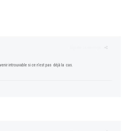
Signaler ce message
evenir introuvable si ce n'est pas déjà la cas.