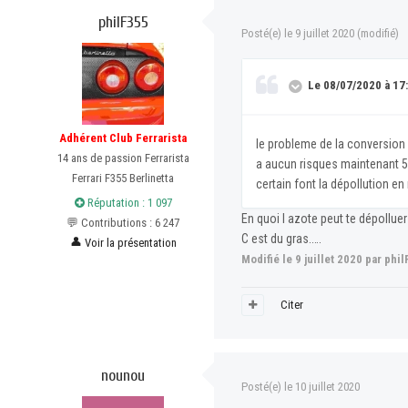
philF355
Posté(e)
le 9 juillet 2020
(modifié)
Le 08/07/2020 à 17:
Adhérent Club Ferrarista
le probleme de la conversion c
14 ans de passion Ferrarista
a aucun risques maintenant 500
Ferrari F355 Berlinetta
certain font la dépollution en
Réputation : 1 097
En quoi l azote peut te dépollue
💬 Contributions : 6 247
C est du gras.….
👤
Voir la présentation
Modifié
le 9 juillet 2020
par phil
Citer
nounou
Posté(e)
le 10 juillet 2020