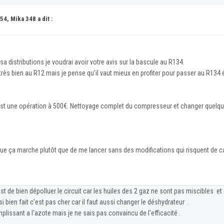
54, Mika 348 a dit :
a distributions je voudrai avoir votre avis sur la bascule au R134.
rès bien au R12 mais je pense qu’il vaut mieux en profiter pour passer au R13
c’est une opération à 500€. Nettoyage complet du compresseur et changer quelq
 que ça marche plutôt que de me lancer sans des modifications qui risquent de 
t de bien dépolluer le circuit car les huiles des 2 gaz ne sont pas miscibles et ça
 bien fait c'est pas cher car il faut aussi changer le déshydrateur .
mplissant a l'azote mais je ne sais pas convaincu de l'efficacité .