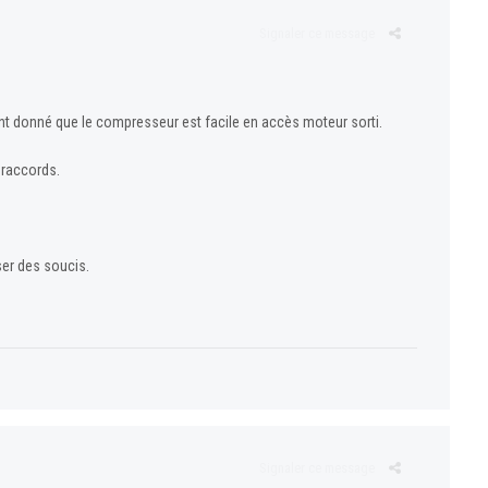
Signaler ce message
ant donné que le compresseur est facile en accès moteur sorti.
 raccords.
ser des soucis.
Signaler ce message