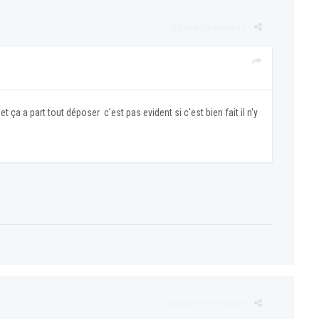
Signaler ce message
 ça a part tout déposer c'est pas evident si c'est bien fait il n'y
Signaler ce message