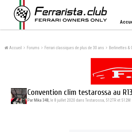
Accue
Accueil
Forums
Ferrari classiques de plus de 30 ans
Berlinettes &
Convention clim testarossa au R1
Par Mika 348,
le 8 juillet 2020
dans
Testarossa, 512TR et 512M