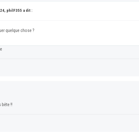
4, philF355 a dit :
luer quelque chose ?
ide
bête !!