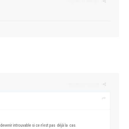
Signaler ce message
Signaler ce message
a devenir introuvable si ce n'est pas déjà la cas.