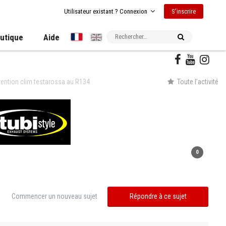
S’inscrire
Utilisateur existant ? Connexion
utique
Aide
ention clim testarossa au R134
Toute l’activité
0
Commencer un nouveau sujet
Répondre à ce sujet