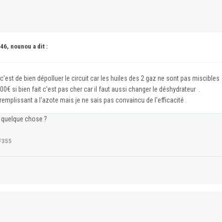
46, nounou a dit :
'est de bien dépolluer le circuit car les huiles des 2 gaz ne sont pas miscibles et
€ si bien fait c'est pas cher car il faut aussi changer le déshydrateur .
 remplissant a l'azote mais je ne sais pas convaincu de l'efficacité .
r quelque chose ?
F355