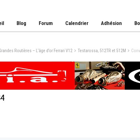
il
Blog
Forum
Calendrier
Adhésion
Bo
 Grandes Routières – L’âge d’or Ferrari V12
Testarossa, 512TR et 512M
Conv
34