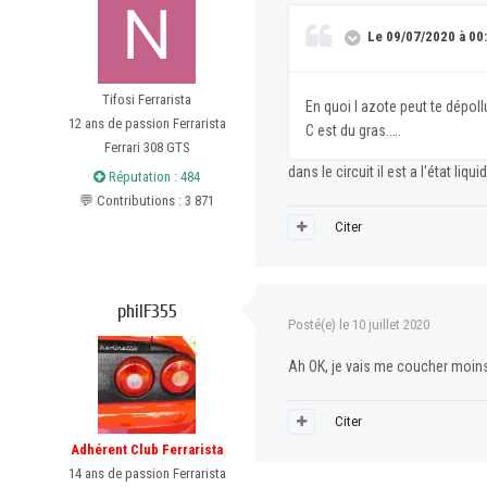
Le 09/07/2020 à 00:2
Tifosi Ferrarista
En quoi l azote peut te dépol
12 ans de passion Ferrarista
C est du gras.….
Ferrari 308 GTS
dans le circuit il est a l'état liqu
Réputation : 484
💬 Contributions : 3 871
Citer
philF355
Posté(e)
le 10 juillet 2020
Ah OK, je vais me coucher moins 
Citer
Adhérent Club Ferrarista
14 ans de passion Ferrarista