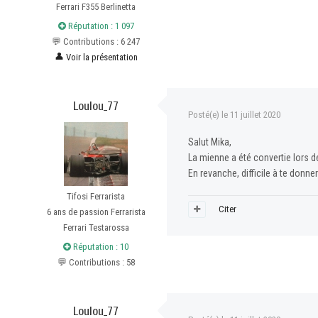
Ferrari F355 Berlinetta
Réputation : 1 097
💬 Contributions : 6 247
👤
Voir la présentation
Loulou_77
Posté(e)
le 11 juillet 2020
Salut Mika,
La mienne a été convertie lors de
En revanche, difficile à te donner
Tifosi Ferrarista
Citer
6 ans de passion Ferrarista
Ferrari Testarossa
Réputation : 10
💬 Contributions : 58
Loulou_77