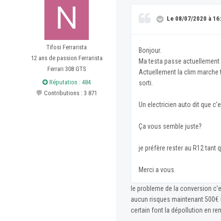
Le 08/07/2020 à 16:
Tifosi Ferrarista
Bonjour.
12 ans de passion Ferrarista
Ma testa passe actuellement s
Ferrari 308 GTS
Actuellement la clim marche t
Réputation : 484
sorti.
💬 Contributions : 3 871
Un electricien auto dit que 
Ça vous semble juste?
je préfère rester au R12 tant
Merci a vous.
le probleme de la conversion c'es
aucun risques maintenant 500€ si
certain font la dépollution en re