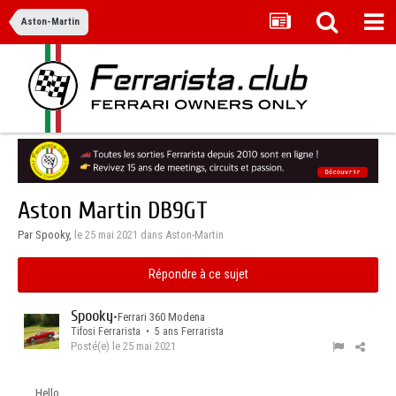
Aston-Martin
Aston Martin DB9GT
Par Spooky,
le 25 mai 2021
dans
Aston-Martin
Répondre à ce sujet
Spooky
•
Ferrari 360 Modena
Tifosi Ferrarista • 5 ans Ferrarista
Posté(e)
le 25 mai 2021
Hello,