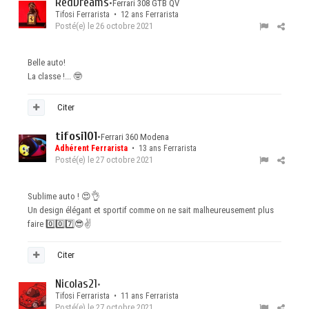
RedDreams
•
Ferrari 308 GTB QV
Tifosi Ferrarista • 12 ans Ferrarista
Posté(e)
le 26 octobre 2021
Belle auto!
La classe !...
🤓
Citer
tifosi101
•
Ferrari 360 Modena
Adhérent Ferrarista
• 13 ans Ferrarista
Posté(e)
le 27 octobre 2021
Sublime auto !
😍
👌
Un design élégant et sportif comme on ne sait malheureusement plus
faire
0️⃣
0️⃣
7️⃣
😎
✌️
Citer
Nicolas21
•
Tifosi Ferrarista • 11 ans Ferrarista
Posté(e)
le 27 octobre 2021