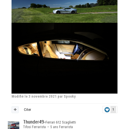
Modifié
le 3 novembre 2021
par Spooky
Citer
1
Thunder49
•
Ferrari 612 Scaglietti
Tifosi Ferrarista • 5 ans Ferrarista