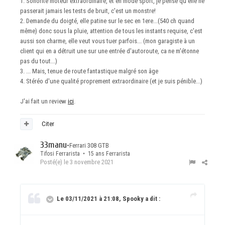
1. Sonorité moteur extraordinaire, et en mode sport, je pense qu'elle ne
passerait jamais les tests de bruit, c'est un monstre!
2. Demande du doigté, elle patine sur le sec en 1ere...(540 ch quand
même) donc sous la pluie, attention de tous les instants requise, c'est
aussi son charme, elle veut vous tuer parfois... (mon garagiste à un
client qui en a détruit une sur une entrée d'autoroute, ca ne m'étonne
pas du tout...)
3. ... Mais, tenue de route fantastique malgré son âge
4. Stéréo d'une qualité proprement extraordinaire (et je suis pénible...)
J'ai fait un review
ici
.
Citer
33manu
•
Ferrari 308 GTB
Tifosi Ferrarista • 15 ans Ferrarista
Posté(e)
le 3 novembre 2021
Le 03/11/2021 à 21:08, Spooky a dit :