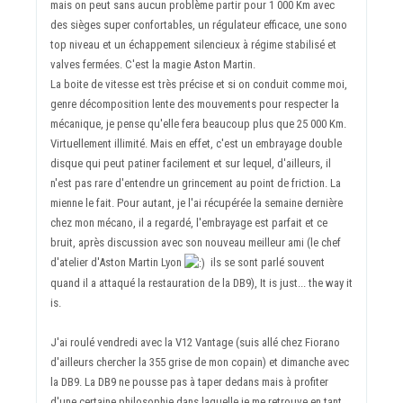
mais on peut sans aucun problème partir pour 1 000 Km avec
des sièges super confortables, un régulateur efficace, une sono
top niveau et un échappement silencieux à régime stabilisé et
valves fermées. C'est la magie Aston Martin.
La boite de vitesse est très précise et si on conduit comme moi,
genre décomposition lente des mouvements pour respecter la
mécanique, je pense qu'elle fera beaucoup plus que 25 000 Km.
Virtuellement illimité. Mais en effet, c'est un embrayage double
disque qui peut patiner facilement et sur lequel, d'ailleurs, il
n'est pas rare d'entendre un grincement au point de friction. La
mienne le fait. Pour autant, je l'ai récupérée la semaine dernière
chez mon mécano, il a regardé, l'embrayage est parfait et ce
bruit, après discussion avec son nouveau meilleur ami (le chef
d'atelier d'Aston Martin Lyon
ils se sont parlé souvent
quand il a attaqué la restauration de la DB9), It is just... the way it
is.
J'ai roulé vendredi avec la V12 Vantage (suis allé chez Fiorano
d'ailleurs chercher la 355 grise de mon copain) et dimanche avec
la DB9. La DB9 ne pousse pas à taper dedans mais à profiter
d'une certaine philosophie dans laquelle je me retrouve en tant