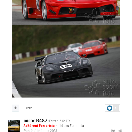
Citer
1
michel3482
•
Ferrari 512 TR
Adhérent Ferrarista
• 14 ans Ferrarista
Posté(e)
le 1 juin 2023