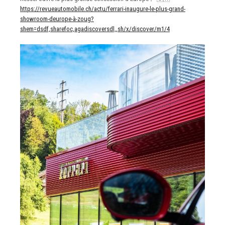
https://revueautomobile.ch/actu/ferrari-inaugure-le-plus-grand-
showroom-deurope-à-zoug?
shem=dsdf,sharefoc,agadiscoversdl,,sh/x/discover/m1/4