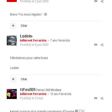
Posté(e)
le 2 juin 2023
Bravo !! tu nous régales !
🤩
Citer
Lodein
•
Adhérent Ferrarista
• 7 ans Ferrarista
Posté(e)
le 4 juin 2023
Félicitations pour cette brute
Lodein
Citer
tifosi101
•
Ferrari 360 Modena
Adhérent Ferrarista
• 13 ans Ferrarista
Posté(e)
le 15 mai
Kessel ouvre la plus grande concession d'Europe
🏁
🇨🇭