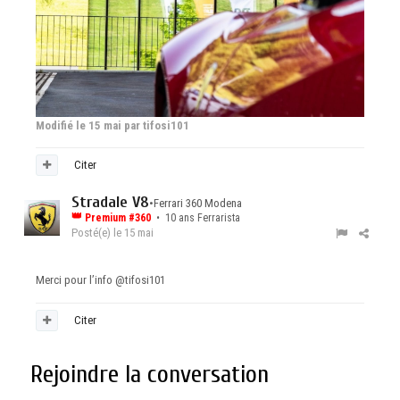
Modifié
le 15 mai
par tifosi101
Citer
Stradale V8
•
Ferrari 360 Modena
👑
Premium #360
• 10 ans Ferrarista
Posté(e)
le 15 mai
Merci pour l’info
@tifosi101
Citer
Rejoindre la conversation