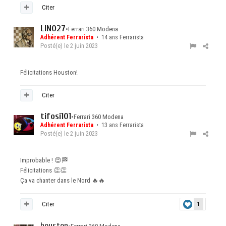
Citer
LINO27
•
Ferrari 360 Modena
Adhérent Ferrarista
• 14 ans Ferrarista
Posté(e)
le 2 juin 2023
Félicitations Houston!
Citer
tifosi101
•
Ferrari 360 Modena
Adhérent Ferrarista
• 13 ans Ferrarista
Posté(e)
le 2 juin 2023
Improbable !
😍
🏁
Félicitations
👏
👏
Ça va chanter dans le Nord
🔥
🔥
Citer
1
houston