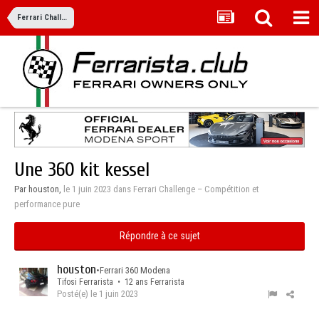
Ferrari Challenge – Compétition et performance pure
Une 360 kit kessel
Par houston,
le 1 juin 2023
dans
Ferrari Challenge – Compétition et
performance pure
Répondre à ce sujet
houston
•
Ferrari 360 Modena
Tifosi Ferrarista • 12 ans Ferrarista
Posté(e)
le 1 juin 2023