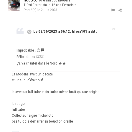
•
Ferrari 360 Modena
Tifosi Ferrarista • 12 ans Ferrarista
Posté(e)
le 2 juin 2023
Le 02/06/2023 à 06:12, tifosi101 a dit :
Improbable !
😍
🏁
Félicitations
👏
👏
Ça va chanter dans le Nord
🔥
🔥
La Modena avait un decata
et un tubi c’était ouf
la avec un full tube mais turbo même bruit qu une origine
la rouge
full tube
Collecteur signe miche loto
bas tu dois démarrer en bouchon oreille