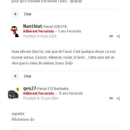
pour qu’il concède à te laisser l’auto…
😄
😄
😄
Citer
Nanthiat
•
Ferrari 328 GTB
Adhérent Ferrarista
• 5 ans Ferrarista
Posté(e)
le 9 juin 2024
Haaa elle est chez toi, rien que de l’avoir c’est quelque chose. La voir,
tourner autour, s’assoir, démarrer, rouler, la laver…. Cette auto est un
rêve que tu viens de réaliser, bravo
👍
👍
Citer
geo27
•
Ferrari F12 Berlinetta
Adhérent Ferrarista
• 15 ans Ferrarista
Posté(e)
le 10 juin 2024
superbe
félicitations
👍