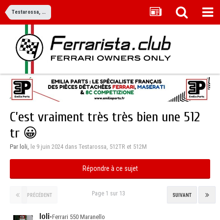
Testarossa, 512TR et 512M
C’est vraiment très très bien une 512
tr 😀
Par loli,
le 9 juin 2024
dans
Testarossa, 512TR et 512M
Répondre à ce sujet
Page 1 sur 13
PRÉCÉDENT
SUIVANT
loli
•
Ferrari 550 Maranello