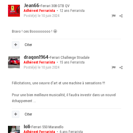
Jean66
•
Ferrari 308 GTB QV
Adhérent Ferrarista
• 12 ans Ferrarista
Posté(e)
le 10 juin 2024
Bravo ! ces Booooooooo !
🤩
Citer
dragon1964
•
Ferrari Challenge Stradale
Adhérent Ferrarista
• 15 ans Ferrarista
Posté(e)
le 10 juin 2024
Félicitations, une oeuvre d'art et une machine à sensations !!!
Pour une bien meilleure musicalité, il faudra investir dans un nouvel
échappement ...
Citer
loli
•
Ferrari 550 Maranello
Adhérent Ferrarista
• 6 ans Ferrarista