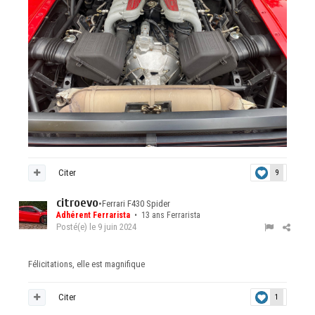
Citer
9
citroevo
•
Ferrari F430 Spider
Adhérent Ferrarista
• 13 ans Ferrarista
Posté(e)
le 9 juin 2024
Félicitations, elle est magnifique
Citer
1