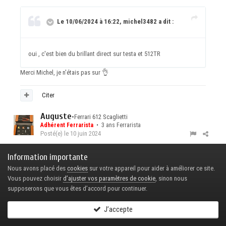
Le 10/06/2024 à 16:22, michel3482 a dit :
oui , c'est bien du brillant direct sur testa et 512TR
Merci Michel, je n'étais pas sur
👌
Citer
Auguste
•
Ferrari 612 Scaglietti
Adhérent Ferrarista
• 3 ans Ferrarista
Posté(e)
le 10 juin 2024
Information importante
Cosmétique?
Elle a l'air plus belle qu'à sa sortie d'usine sur les
Nous avons placé des
cookies
sur votre appareil pour aider à améliorer ce site.
photos!
Vous pouvez choisir
d’ajuster vos paramètres de cookie
, sinon nous
supposerons que vous êtes d’accord pour continuer.
Citer
J’accepte
Calif38
•
Ferrari F12 Berlinetta
Adhérent Ferrarista
• 9 ans Ferrarista