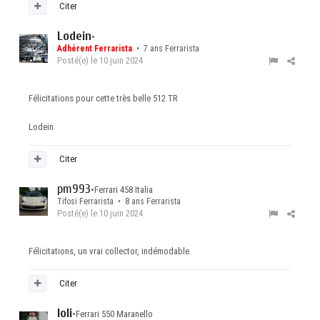
Citer
Lodein
•
Adhérent Ferrarista
• 7 ans Ferrarista
Posté(e)
le 10 juin 2024
Félicitations pour cette très belle 512 TR
Lodein
Citer
pm993
•
Ferrari 458 Italia
Tifosi Ferrarista • 8 ans Ferrarista
Posté(e)
le 10 juin 2024
Félicitations, un vrai collector, indémodable.
Citer
loli
•
Ferrari 550 Maranello