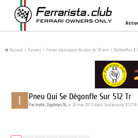
Accue
Accueil
Forums
Ferrari classiques de plus de 30 ans
Berlinettes &
Pneu Qui Se Dégonfle Sur 512 Tr
Par invité_Daphnys76,
le 30 mai 2013
dans
Testarossa, 512TR 