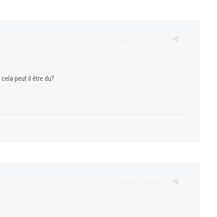
Signaler ce message
cela peut il être du?
Signaler ce message