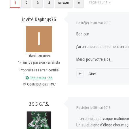
Page 1 sur 4
1
2
3
4
SUIVANT
invité_Daphnys76
Posté(e)
le 30 mai 2013
Bonjour,
j'ai un pneu et uniquement un pne
Tifosi Ferrarista
Merci pour votre aide.
14 ans de passion Ferrarista
Propriétaire Ferrari certifié
Citer
Réputation : 55
💬 Contributions : 497
3.5.5 G.T.S.
Posté(e)
le 30 mai 2013
... un principe physique malicie
Un sujet digne d'éloge cher maço