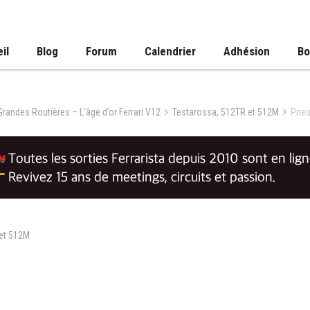
il
Blog
Forum
Calendrier
Adhésion
Bo
 Grandes Routières – L’âge d’or Ferrari V12
Testarossa, 512TR et 512M
Pneu
et 512M