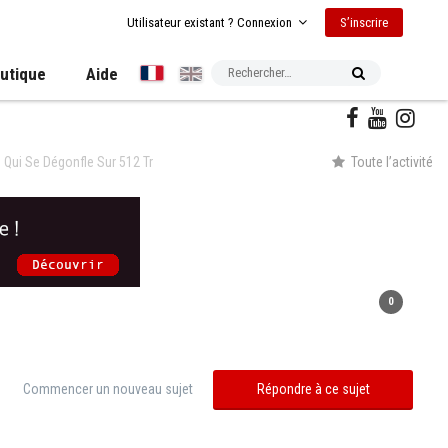
S’inscrire
Utilisateur existant ? Connexion
utique
Aide
 Qui Se Dégonfle Sur 512 Tr
Toute l’activité
0
Commencer un nouveau sujet
Répondre à ce sujet