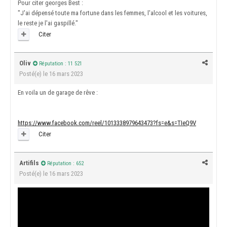
Pour citer georges Best :
"J'ai dépensé toute ma fortune dans les femmes, l'alcool et les voitures,
le reste je l'ai gaspillé."
Citer
Oliv
Réputation : 11 521
Posté(e)
le 16 mars 2023
En voila un de garage de rêve
:
https://www.facebook.com/reel/1013338979643473?fs=e&s=TIeQ9V
Citer
Artifils
Réputation : 652
Posté(e)
le 16 mars 2023