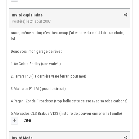
Invité capiTTaine
Posté(e)
le 21 août 2007
raaah, même si cinq c'est beaucoup j'ai encore du mal à faire un choix,
lol.
Donc voici mon garage de rêve :
1.Ac Cobra Shelby (une vraie!!!)
2.Ferrari F40 ( la derniére vraie ferrari pour moi)
3.Mc Laren F1 LM ( pour le circuit)
4.Pagani Zonda F roadster (trop belle cette caisse avec sa robe carbone)
5.Mercedes CLS Brabus V12S (histoire de pouvoir enmener la famille)
Citer
Invité Mods