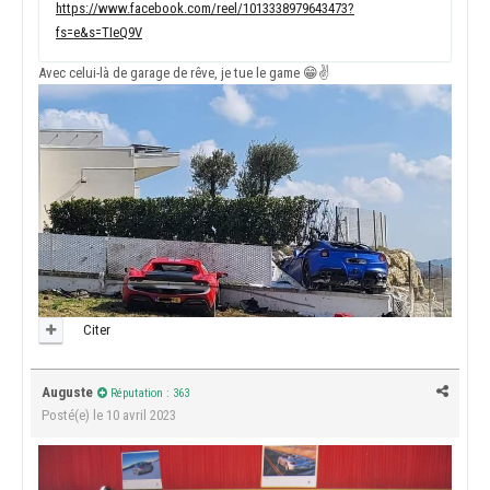
https://www.facebook.com/reel/1013338979643473?
fs=e&s=TIeQ9V
Avec celui-là de garage de rêve, je tue le game
😁
✌️
Citer
Auguste
Réputation : 363
Posté(e)
le 10 avril 2023