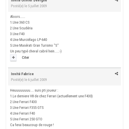
Invité Olivier Devigne
Posté(e)
le 5 juillet 2009
Aloors......
1.Une 360 CS
2.Une Scudéria
3.Une F40
4.Une Murciélago LP-640
5.Une Masérati Gran Turismo "S"
Un peu typé cheval cabré hein.....:-)
Citer
Invité Fabrice
Posté(e)
le 6 juillet 2009
Heuuuuuuuu.... suis pti joueur :
1.Le derniere V8 de chez Ferrari (actuellement une F430)
2.Une Ferrari F430
3.Une Ferrari F355 GTS
4.Une Ferrari F40
5.Une Ferrari 250 GTO
Ca ferai beaucoup de rouge !