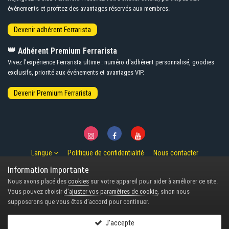
événements et profitez des avantages réservés aux membres.
👑
Adhérent Premium Ferrarista
Vivez l'expérience Ferrarista ultime : numéro d'adhérent personnalisé, goodies
exclusifs, priorité aux événements et avantages VIP.
Langue
Politique de confidentialité
Nous contacter
© Copyright 2007-2026 Ferrarista.Club
Information importante
Powered by Invision Community
Nous avons placé des
cookies
sur votre appareil pour aider à améliorer ce site.
Design by Invision Focus.
Vous pouvez choisir
d’ajuster vos paramètres de cookie
, sinon nous
supposerons que vous êtes d’accord pour continuer.
J’accepte