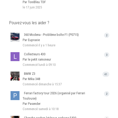
Par ToniBleu TDF
le 17 juin 2025
Pouvez-vous les aider ?
360 Modena - Problème boîte F1 (P0715)
2
Par Eupraxie
Commencé
il y a 1 heure
Collecteurs 430
3
Par le petit ramoneur
Commencé
lundi à 09:10
BMW Z3
41
Par Mika 348
Commencé
dimanche à 15:37
Ferrari factory tour 2026 (organisé par Ferrari
2
Toulouse)
Par Pasender
Commencé
samedi à 10:18
Cherche caches latéraux carbone F430