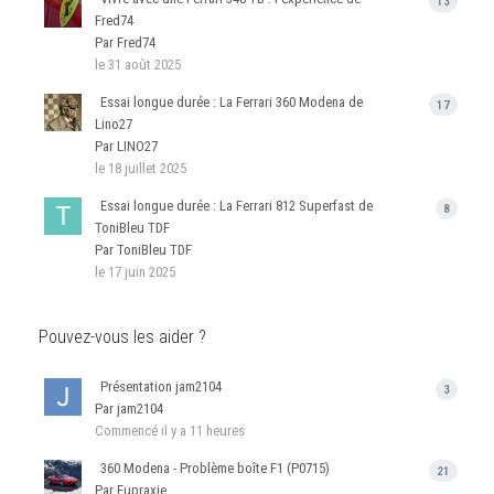
13
Fred74
Par Fred74
le 31 août 2025
Essai longue durée : La Ferrari 360 Modena de
17
Lino27
Par LINO27
le 18 juillet 2025
Essai longue durée : La Ferrari 812 Superfast de
8
ToniBleu TDF
Par ToniBleu TDF
le 17 juin 2025
Pouvez-vous les aider ?
Présentation jam2104
3
Par jam2104
Commencé
il y a 11 heures
360 Modena - Problème boîte F1 (P0715)
21
Par Eupraxie