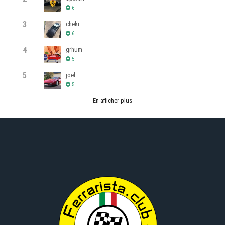
6
3
cheki
6
4
grhum
5
5
joel
5
En afficher plus