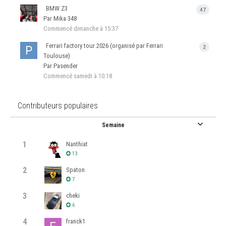
BMW Z3
47
Par Mika 348
Commencé
dimanche à 15:37
Ferrari factory tour 2026 (organisé par Ferrari
2
Toulouse)
Par Pasender
Commencé
samedi à 10:18
Contributeurs populaires
Semaine
1
Nanthiat
13
2
Spaton
7
3
cheki
6
4
franck1