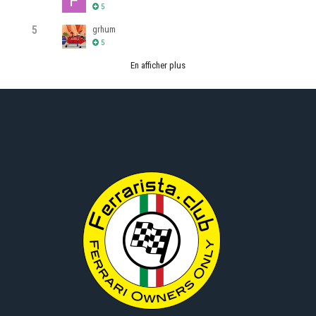
5
5
grhum
5
En afficher plus