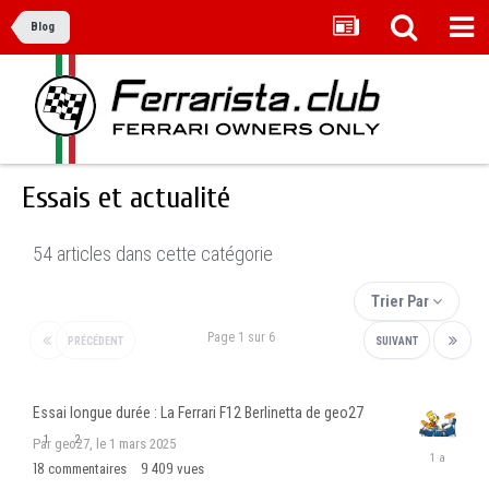
Blog
Essais et actualité
54 articles dans cette catégorie
Trier Par
Page 1 sur 6
PRÉCÉDENT
SUIVANT
Essai longue durée : La Ferrari F12 Berlinetta de geo27
1
2
Par geo27,
le 1 mars 2025
le
18
commentaires
9 409
vues
15