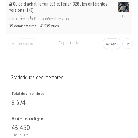
Guide d’achat Ferrari 308 et Ferrari 328 : les différentes
versions (1/3)
le
1
2
3
4
Par TripleBlack®,
le 3 décembre 2013
8
39
commentaires
41 539
vues
mai
2020
Page 1 sur 6
PRÉCÉDENT
SUIVANT
Statistiques des membres
Total des membres
9 674
Maximum en ligne
43 450
lundi à 11:23