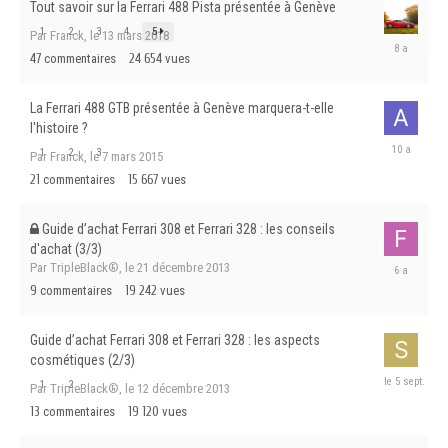
Tout savoir sur la Ferrari 488 Pista présentée à Genève
1
2
3
4
5
Par Franck,
le 13 mars 2018
le
47
commentaires
24 654
vues
2
avril
2018
La Ferrari 488 GTB présentée à Genève marquera-t-elle
l'histoire ?
le
1
2
3
Par Franck,
le 7 mars 2015
23
21
commentaires
15 667
vues
mars
2016
Guide d’achat Ferrari 308 et Ferrari 328 : les conseils
d'achat (3/3)
le
Par TripleBlack®,
le 21 décembre 2013
8
9
commentaires
19 242
vues
mai
2020
Guide d’achat Ferrari 308 et Ferrari 328 : les aspects
cosmétiques (2/3)
le
1
2
Par TripleBlack®,
le 12 décembre 2013
5
13
commentaires
19 120
vues
septembre
2025