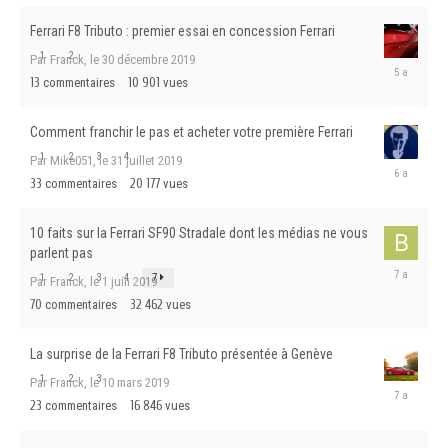
mars
2025
Ferrari F8 Tributo : premier essai en concession Ferrari
1
2
Par Franck,
le 30 décembre 2019
le
13
commentaires
10 901
vues
23
mars
2021
Comment franchir le pas et acheter votre première Ferrari
1
2
3
4
Par Mike051,
le 31 juillet 2019
le
33
commentaires
20 177
vues
25
décembre
2019
10 faits sur la Ferrari SF90 Stradale dont les médias ne vous
parlent pas
le
1
2
3
4
7
Par Franck,
le 1 juin 2019
14
70
commentaires
32 462
vues
juillet
2019
La surprise de la Ferrari F8 Tributo présentée à Genève
1
2
3
Par Franck,
le 10 mars 2019
le
23
commentaires
16 846
vues
17
mars
2019