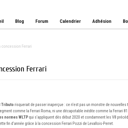
il
Blog
Forum
Calendrier
Adhésion
Bo
en concession Ferrari
ncession Ferrari
8 Tributo
risquerait de passer inaperçue : ce n'est pas un monstre de nouvelles
egment comme la Ferrari Roma, ni une décapotable inédite comme la Ferrari 812
lles normes WLTP
qui s'appliquent dès début 2020 et condamnent les V8 précéd
cette fin d'année grâce à la concession Ferrari Pozzi de Levallois-Perret.