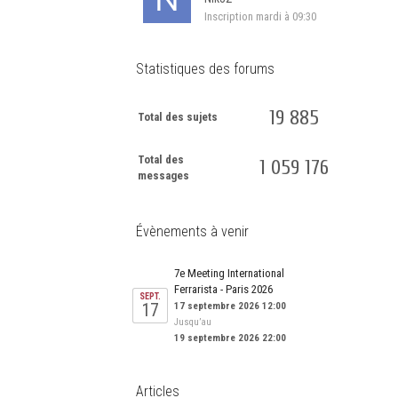
Inscription
mardi à 09:30
Statistiques des forums
19 885
Total des sujets
Total des
1 059 176
messages
Évènements à venir
7e Meeting International
Ferrarista - Paris 2026
SEPT.
17
17 septembre 2026 12:00
Jusqu’au
19 septembre 2026 22:00
Articles