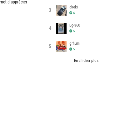
rmet d'apprécier
cheki
3
6
Lg-360
4
5
grhum
5
5
En afficher plus