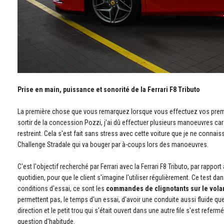
Prise en main, puissance et sonorité de la Ferrari F8 Tributo
La première chose que vous remarquez lorsque vous effectuez vos premier
sortir de la concession Pozzi, j'ai dû effectuer plusieurs manoeuvres ca
restreint. Cela s'est fait sans stress avec cette voiture que je ne connais
Challenge Stradale qui va bouger par à-coups lors des manoeuvres.
C'est l'objectif recherché par Ferrari avec la Ferrari F8 Tributo, par rapport
quotidien, pour que le client s'imagine l'utiliser régulièrement. Ce test da
conditions d'essai, ce sont les
commandes de clignotants sur le vola
permettent pas, le temps d'un essai, d'avoir une conduite aussi fluide q
direction et le petit trou qui s'était ouvert dans une autre file s'est refe
question d'habitude.