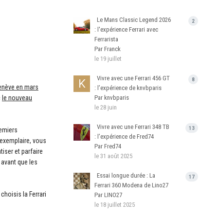
Le Mans Classic Legend 2026
2
: l'expérience Ferrari avec
Ferrarista
Par Franck
le 19 juillet
Vivre avec une Ferrari 456 GT
8
Genève en mars
: l’expérience de knvbparis
c
le nouveau
Par knvbparis
le 28 juin
Vivre avec une Ferrari 348 TB
13
remiers
: l’expérience de Fred74
 exemplaire, vous
Par Fred74
iser et parfaire
le 31 août 2025
 avant que les
Essai longue durée : La
17
Ferrari 360 Modena de Lino27
hoisis la Ferrari
Par LINO27
le 18 juillet 2025