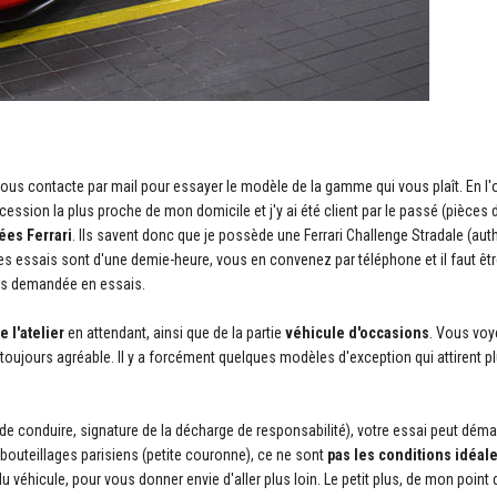
s contacte par mail pour essayer le modèle de la gamme qui vous plaît. En l'
cession la plus proche de mon domicile et j'y ai été client par le passé (pièces
ées Ferrari
. Ils savent donc que je possède une Ferrari Challenge Stradale (auth
 les essais sont d'une demie-heure, vous en convenez par téléphone et il faut êtr
rès demandée en essais.
e l'atelier
en attendant, ainsi que de la partie
véhicule d'occasions
. Vous vo
toujours agréable. Il y a forcément quelques modèles d'exception qui attirent pl
 de conduire, signature de la décharge de responsabilité), votre essai peut dém
bouteillages parisiens (petite couronne), ce ne sont
pas les conditions idéal
véhicule, pour vous donner envie d'aller plus loin. Le petit plus, de mon point 