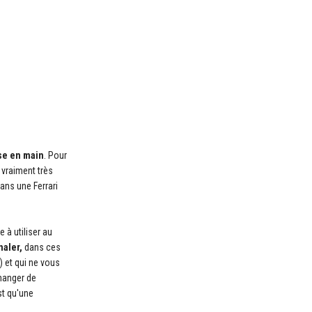
ise en main
. Pour
 vraiment très
dans une Ferrari
e à utiliser au
naler,
dans ces
8) et qui ne vous
changer de
st qu'une