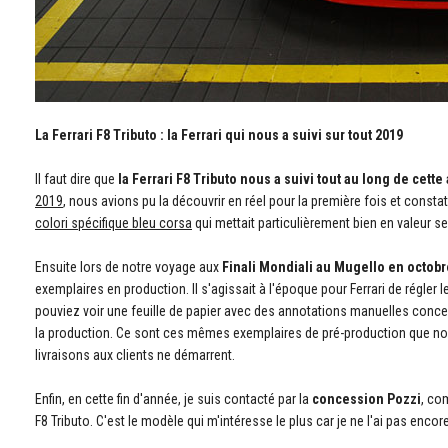
La Ferrari F8 Tributo : la Ferrari qui nous a suivi sur tout 2019
Il faut dire que
la Ferrari F8 Tributo nous a suivi tout au long de cette
2019
, nous avions pu la découvrir en réel pour la première fois et constate
colori spécifique bleu corsa
qui mettait particulièrement bien en valeur s
Ensuite lors de notre voyage aux
Finali Mondiali au Mugello en octobr
exemplaires en production. Il s'agissait à l'époque pour Ferrari de régl
pouviez voir une feuille de papier avec des annotations manuelles concer
la production. Ce sont ces mêmes exemplaires de pré-production que nou
livraisons aux clients ne démarrent.
Enfin, en cette fin d'année, je suis contacté par la
concession Pozzi
, co
F8 Tributo. C'est le modèle qui m'intéresse le plus car je ne l'ai pas encor