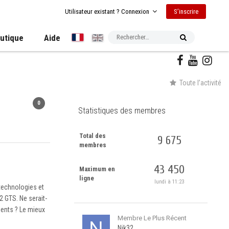
S’inscrire
Utilisateur existant ? Connexion
utique
Aide
Toute l’activité
0
Statistiques des membres
Total des
9 675
membres
43 450
Maximum en
ligne
lundi à 11:23
 technologies et
 GTS. Ne serait-
ents ? Le mieux
Membre Le Plus Récent
Nik32