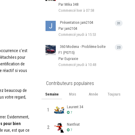
Par Mika 348
Commencé
hier à 07:58
Présentation jam2104
31
Par jam2104
Commencé
jeudi à 15:53
360 Modena - Problème boîte
23
occurrence c'est
F1 (P0715)
 détachées pour
Par Eupraxie
entification de
Commencé
jeudi à 10:48
e réactif si vous
Contributeurs populaires
yez beaucoup de
Semaine
Mois
Année
Toujours
us votre regard,
Laurent 34
1
7
arrer. Evidemment,
es pour bien
Nanthiat
2
de vue, est que ce
7