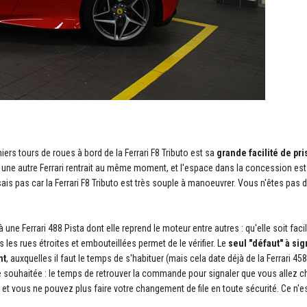
s tours de roues à bord de la Ferrari F8 Tributo est sa
grande facilité de pr
r une autre Ferrari rentrait au même moment, et l'espace dans la concession est
sais pas car la Ferrari F8 Tributo est très souple à manoeuvrer. Vous n'êtes pas 
 à une Ferrari 488 Pista dont elle reprend le moteur entre autres : qu'elle soit facil
ns les rues étroites et embouteillées permet de le vérifier. Le
seul "défaut" à sig
nt
, auxquelles il faut le temps de s'habituer (mais cela date déjà de la Ferrari 45
ue souhaitée : le temps de retrouver la commande pour signaler que vous allez 
rmé et vous ne pouvez plus faire votre changement de file en toute sécurité. Ce n'e