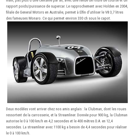
main, pas plus d'une centaine par an, avec une tenue de route de course et un
rapport poids/puissance de supercar. Le rapprochement avec Holden en 2004,
filiale de General Motors en Australie, permet à Elfin d'utiliser le V8 3,7 litres
des fameuses Monaro. Ce qui permet environ 330 ch sous le capot.
Deux modèles vont arriver chez nos amis anglais : la Clubman, dont les roues
ressortent de la carrosserie, et la Streamliner. Donnée pour 900 kg, la Clubman
autorise le 0 à 100 km/h en 4,2 secondes et le 400 mètres D.A. en 12,4
secondes. La streamliner avec 1100 kg a besoin de 4,4 secondes pour réaliser
le 0 à 100 km/h.