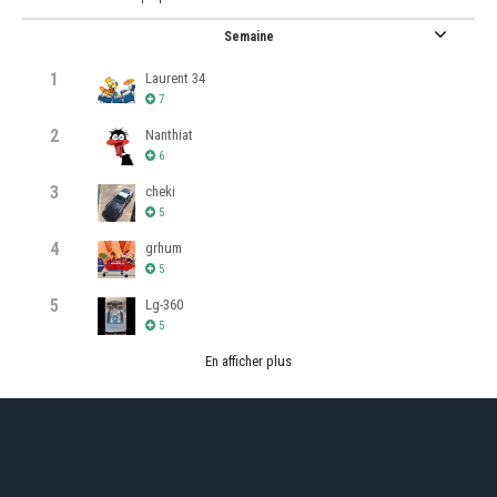
Semaine
1
Laurent 34
7
2
Nanthiat
6
3
cheki
5
4
grhum
5
5
Lg-360
5
En afficher plus