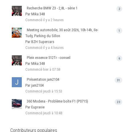
Recherche BMW Z3 - 2,8L - série 1
2
Par Mika 348
Commencé
il y a 2 heures
Meeting automobile, 30 août 2026, 10h-14h, Ile-
1
Tudy, Parking du Sillon
Par BZH Supercars
Commencé
il y a 4 heures
Plein essence 512Tr - conseil
6
Par Mika 348
Commencé
hier à 07:58
Présentation jam2104
31
Par jam2104
Commencé
jeudi à 15:53
360 Modena - Problème boîte F1 (P0715)
23
Par Eupraxie
Commencé
jeudi à 10:48
Contributeurs populaires