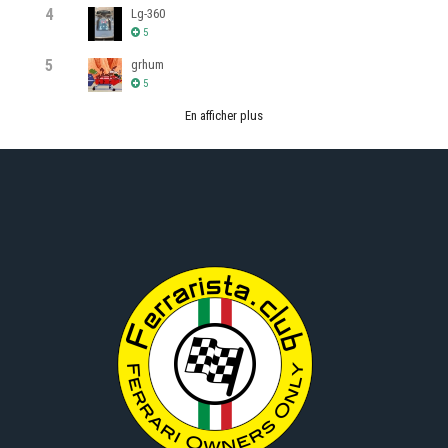
4
Lg-360
5
5
grhum
5
En afficher plus