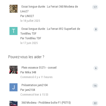
Essai longue durée : La Ferrari 360 Modena de
17
Lino27
Par LINO27
le 18 juillet 2025
Essai longue durée : La Ferrari 812 Superfast de
8
ToniBleu TDF
Par ToniBleu TDF
le 17 juin 2025
Pouvez-vous les aider ?
Plein essence 512Tr - conseil
6
Par Mika 348
Commencé
il y a 11 heures
Présentation jam2104
16
Par jam2104
Commencé
hier à 15:53
360 Modena - Problème boîte F1 (P0715)
22