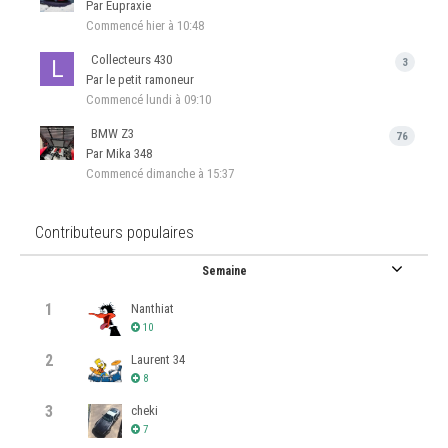
Par Eupraxie
Commencé
hier à 10:48
Collecteurs 430
3
Par le petit ramoneur
Commencé
lundi à 09:10
BMW Z3
76
Par Mika 348
Commencé
dimanche à 15:37
Contributeurs populaires
Semaine
1
Nanthiat
10
2
Laurent 34
8
3
cheki
7