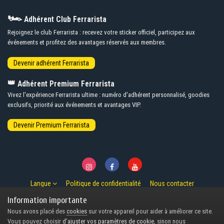
🏎️
Adhérent Club Ferrarista
Rejoignez le club Ferrarista : recevez votre sticker officiel, participez aux
événements et profitez des avantages réservés aux membres.
👑
Adhérent Premium Ferrarista
Vivez l'expérience Ferrarista ultime : numéro d'adhérent personnalisé, goodies
exclusifs, priorité aux événements et avantages VIP.
Langue
Politique de confidentialité
Nous contacter
© Copyright 2007-2026 Ferrarista.Club
Information importante
Powered by Invision Community
Nous avons placé des
cookies
sur votre appareil pour aider à améliorer ce site.
Design by Invision Focus.
Vous pouvez choisir
d’ajuster vos paramètres de cookie
, sinon nous