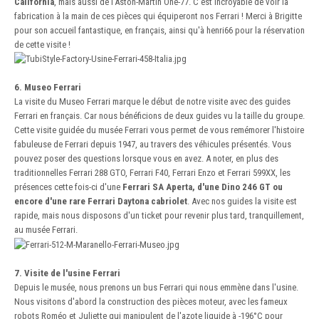
California
, mais aussi de l'Aston-Martin One-77. C'est incroyable de voir la
fabrication à la main de ces pièces qui équiperont nos Ferrari ! Merci à Brigitte
pour son accueil fantastique, en français, ainsi qu'à henri66 pour la réservation
de cette visite !
6. Museo Ferrari
La visite du Museo Ferrari marque le début de notre visite avec des guides
Ferrari en français. Car nous bénéficions de deux guides vu la taille du groupe.
Cette visite guidée du musée Ferrari vous permet de vous remémorer l'histoire
fabuleuse de Ferrari depuis 1947, au travers des véhicules présentés. Vous
pouvez poser des questions lorsque vous en avez. A noter, en plus des
traditionnelles Ferrari 288 GTO, Ferrari F40, Ferrari Enzo et Ferrari 599XX, les
présences cette fois-ci d'une
Ferrari SA Aperta, d'une Dino 246 GT ou
encore d'une rare Ferrari Daytona cabriolet
. Avec nos guides la visite est
rapide, mais nous disposons d'un ticket pour revenir plus tard, tranquillement,
au musée Ferrari.
7. Visite de l'usine Ferrari
Depuis le musée, nous prenons un bus Ferrari qui nous emmène dans l'usine.
Nous visitons d'abord la construction des pièces moteur, avec les fameux
robots Roméo et Juliette qui manipulent de l'azote liquide à -196°C pour