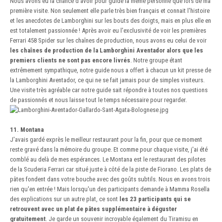
Nous avons eu la chance d'avoir pour guide la même personne que lors de ma
première visite. Non seulement elle parle très bien français et connait l'histoire
et les anecdotes de Lamborghini sur les bouts des doigts, mais en plus elle en
est totalement passionnée ! Après avoir eu l'exclusivité de voir les premières
Ferrari 458 Spider sur les chaînes de production, nous avons eu celui de voir
les chaînes de production de la Lamborghini Aventador alors que les
premiers clients ne sont pas encore livrés
. Notre groupe étant
extrêmement sympathique, notre guide nous a offert à chacun un kit presse de
la Lamborghini Aventador, ce qui ne se fait jamais pour de simples visiteurs.
Une visite très agréable car notre guide sait répondre à toutes nos questions
de passionnés et nous laisse tout le temps nécessaire pour regarder.
11. Montana
J'avais gardé exprès le meilleur restaurant pour la fin, pour que ce moment
reste gravé dans la mémoire du groupe. Et comme pour chaque visite, j'ai été
comblé au delà de mes espérances. Le Montana est le restaurant des pilotes
de la Scuderia Ferrari car situé juste à côté de la piste de Fiorano. Les plats de
pâtes fondent dans votre bouche avec des goûts subtils. Nous en avons trois
rien qu'en entrée ! Mais lorsqu'un des participants demande à Mamma Rosella
des explications sur un autre plat, ce sont
les 23 participants qui se
retrouvent avec un plat de pâtes supplémentaire à déguster
gratuitement
. Je garde un souvenir incroyable également du Tiramisu en