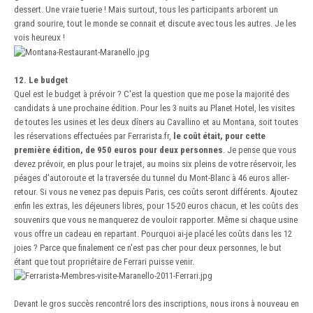
dessert. Une vraie tuerie ! Mais surtout, tous les participants arborent un
grand sourire, tout le monde se connait et discute avec tous les autres. Je les
vois heureux !
12. Le budget
Quel est le budget à prévoir ? C'est la question que me pose la majorité des
candidats à une prochaine édition. Pour les 3 nuits au Planet Hotel, les visites
de toutes les usines et les deux dîners au Cavallino et au Montana, soit toutes
les réservations effectuées par Ferrarista.fr,
le coût était, pour cette
première édition, de 950 euros pour deux personnes
. Je pense que vous
devez prévoir, en plus pour le trajet, au moins six pleins de votre réservoir, les
péages d'autoroute et la traversée du tunnel du Mont-Blanc à 46 euros aller-
retour. Si vous ne venez pas depuis Paris, ces coûts seront différents. Ajoutez
enfin les extras, les déjeuners libres, pour 15-20 euros chacun, et les coûts des
souvenirs que vous ne manquerez de vouloir rapporter. Même si chaque usine
vous offre un cadeau en repartant. Pourquoi ai-je placé les coûts dans les 12
joies ? Parce que finalement ce n'est pas cher pour deux personnes, le but
étant que tout propriétaire de Ferrari puisse venir.
Devant le gros succès rencontré lors des inscriptions, nous irons à nouveau en