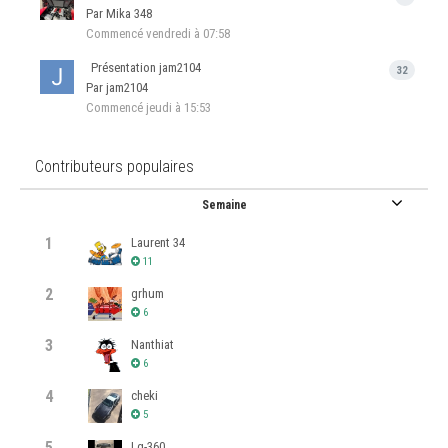
Par Mika 348
Commencé
vendredi à 07:58
Présentation jam2104
32
Par jam2104
Commencé
jeudi à 15:53
Contributeurs populaires
Semaine
1
Laurent 34
11
2
grhum
6
3
Nanthiat
6
4
cheki
5
5
Lg-360