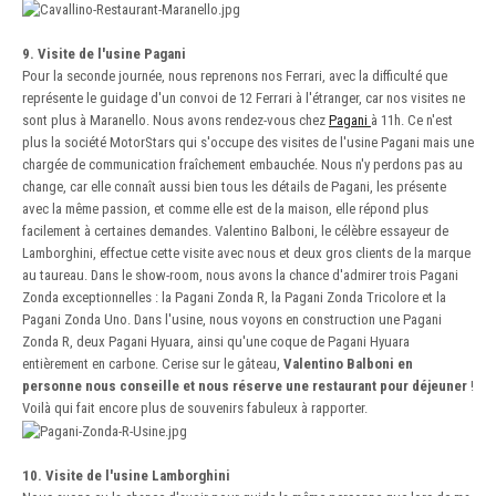
9. Visite de l'usine Pagani
Pour la seconde journée, nous reprenons nos Ferrari, avec la difficulté que
représente le guidage d'un convoi de 12 Ferrari à l'étranger, car nos visites ne
sont plus à Maranello. Nous avons rendez-vous chez
Pagani
à 11h. Ce n'est
plus la société MotorStars qui s'occupe des visites de l'usine Pagani mais une
chargée de communication fraîchement embauchée. Nous n'y perdons pas au
change, car elle connaît aussi bien tous les détails de Pagani, les présente
avec la même passion, et comme elle est de la maison, elle répond plus
facilement à certaines demandes. Valentino Balboni, le célèbre essayeur de
Lamborghini, effectue cette visite avec nous et deux gros clients de la marque
au taureau. Dans le show-room, nous avons la chance d'admirer trois Pagani
Zonda exceptionnelles : la Pagani Zonda R, la Pagani Zonda Tricolore et la
Pagani Zonda Uno. Dans l'usine, nous voyons en construction une Pagani
Zonda R, deux Pagani Hyuara, ainsi qu'une coque de Pagani Hyuara
entièrement en carbone. Cerise sur le gâteau,
Valentino Balboni en
personne nous conseille et nous réserve une restaurant pour déjeuner
!
Voilà qui fait encore plus de souvenirs fabuleux à rapporter.
10. Visite de l'usine Lamborghini