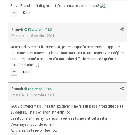
Bravo Franck, c'était génial et j'en ai encore des frissons!
Citer
Franck
Réputation : 7 127
Posté(e)
le 15 octobre 2011
@bernard: Merci ! Effectivement, je pense que faire ce voyage apporte
une dimension nouvelle à la passion pour Ferrari que nous avons déjà en
tant que propriétaire. Il est d'autant plus difficile ensuite de guérir de
cette "maladie". ;-)
Citer
Franck
Réputation : 7 127
Posté(e)
le 15 octobre 2011
@David: merci mais il ne faut exagérer, il ne faisait pas si froid que cela !
26 degrés, j'étais en short et t-shift ! ;-)
Le retour était très sympa aussi avec ses tunnels et cet arrêt à
Courmayeur pour déjeuner !
Au plaisir de te revoir bientôt.