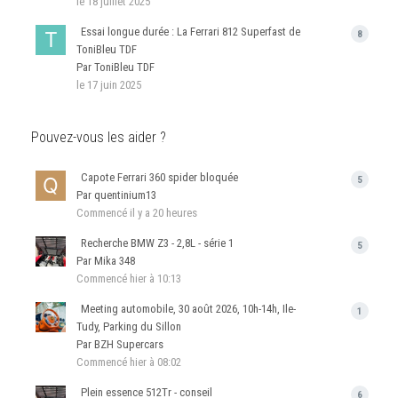
le 18 juillet 2025
Essai longue durée : La Ferrari 812 Superfast de
8
ToniBleu TDF
Par ToniBleu TDF
le 17 juin 2025
Pouvez-vous les aider ?
Capote Ferrari 360 spider bloquée
5
Par quentinium13
Commencé
il y a 20 heures
Recherche BMW Z3 - 2,8L - série 1
5
Par Mika 348
Commencé
hier à 10:13
Meeting automobile, 30 août 2026, 10h-14h, Ile-
1
Tudy, Parking du Sillon
Par BZH Supercars
Commencé
hier à 08:02
Plein essence 512Tr - conseil
6