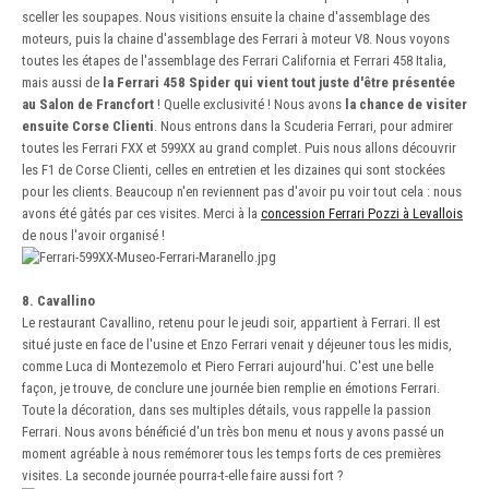
sceller les soupapes. Nous visitions ensuite la chaine d'assemblage des
moteurs, puis la chaine d'assemblage des Ferrari à moteur V8. Nous voyons
toutes les étapes de l'assemblage des Ferrari California et Ferrari 458 Italia,
mais aussi de
la Ferrari 458 Spider qui vient tout juste d'être présentée
au Salon de Francfort
! Quelle exclusivité ! Nous avons
la chance de visiter
ensuite Corse Clienti
. Nous entrons dans la Scuderia Ferrari, pour admirer
toutes les Ferrari FXX et 599XX au grand complet. Puis nous allons découvrir
les F1 de Corse Clienti, celles en entretien et les dizaines qui sont stockées
pour les clients. Beaucoup n'en reviennent pas d'avoir pu voir tout cela : nous
avons été gâtés par ces visites. Merci à la
concession Ferrari Pozzi à Levallois
de nous l'avoir organisé !
8. Cavallino
Le restaurant Cavallino, retenu pour le jeudi soir, appartient à Ferrari. Il est
situé juste en face de l'usine et Enzo Ferrari venait y déjeuner tous les midis,
comme Luca di Montezemolo et Piero Ferrari aujourd'hui. C'est une belle
façon, je trouve, de conclure une journée bien remplie en émotions Ferrari.
Toute la décoration, dans ses multiples détails, vous rappelle la passion
Ferrari. Nous avons bénéficié d'un très bon menu et nous y avons passé un
moment agréable à nous remémorer tous les temps forts de ces premières
visites. La seconde journée pourra-t-elle faire aussi fort ?