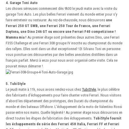
4. Garage Toni Auto
Les choses sérieuses commencent dès 9h30 le jeudi matin avec la visite du
garage Toni Auto. Les plus belles Ferrari viennent du monde entier pour s'y
faire entretenir ou restaurer. Au rez-de-chaussée, nous découvrons
une
Ferrari 250 GT SWB, une Ferrari 250 Tour de France, une Ferrari
Daytona, une Dino 246 GT ou encore une Ferrari F40 competizione !
Mamma mia !
Au premier étage sont présentes deux autres Dino, une Ferrari
F355 Challenge et une Ferrari 308 groupe IV inscrite au championnat du monde
des rallyes. Elles sont dans un état exceptionnel ! Et Silvano Toni en personne
vous ponctue ces découvertes par des belles anecdotes distillées dans un
français parfait. Merci à enzo pour nous avoir organisé cette visite. Cela ne
pouvait mieux démarrer !
5. TubiStyle
Le jeudi matin à 11h, nous avons rendez-vous chez
TubiStyle
, le plus célèbre
des fabricants d'échappements pour faire chanter votre Ferrari. Nous visitons
d'abord les département des prototypes, des Ducati du championnat du
monde et des bateaux Offshore. L'échappement de la moto de Valentino Rossi
passe entre nos mains. Quelle légèreté ! Au premier étage nous découvrons en
direct toutes les étapes de fabrication des échappements.
TubiStyle fournit
les échappements de série des Ferrari 458 Italia, Ferrari FF et Ferrari