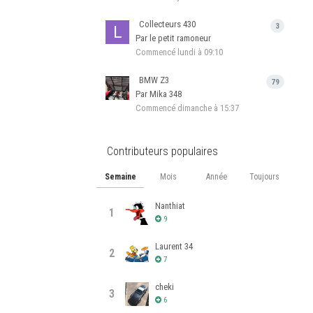
Collecteurs 430
3
Par le petit ramoneur
Commencé
lundi à 09:10
BMW Z3
79
Par Mika 348
Commencé
dimanche à 15:37
Contributeurs populaires
Semaine
Mois
Année
Toujours
Nanthiat
1
9
Laurent 34
2
7
cheki
3
6