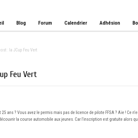
il
Blog
Forum
Calendrier
Adhésion
Bo
st : la JCup Feu Vert
Cup Feu Vert
t 25 ans ? Vous avez le permis mais pas de licence de pilote FFSA ? Aïe ! Ce n'
 découvrir la course automobile aux jeunes. Car l'inscription est gratuite alors qu