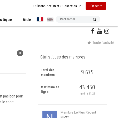
S’inscrire
Utilisateur existant ? Connexion
utique
Aide
Toute l’activité
0
Statistiques des membres
Total des
9 675
membres
43 450
Maximum en
ligne
lundi à 11:23
est pas bon pour
e le sport
Membre Le Plus Récent
Nik32