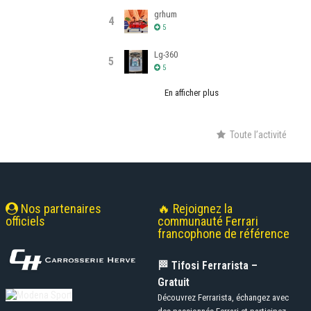
grhum
4
5
Lg-360
5
5
En afficher plus
Toute l’activité
Nos partenaires
🔥 Rejoignez la
officiels
communauté Ferrari
francophone de référence
🏁 Tifosi Ferrarista –
Gratuit
Découvrez Ferrarista, échangez avec