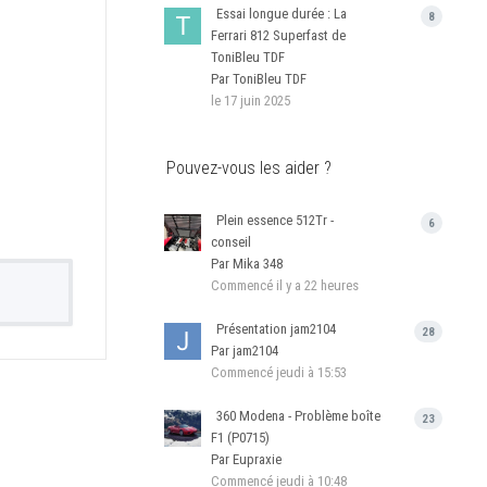
Essai longue durée : La
8
Ferrari 812 Superfast de
ToniBleu TDF
Par ToniBleu TDF
le 17 juin 2025
Pouvez-vous les aider ?
Plein essence 512Tr -
6
conseil
Par Mika 348
Commencé
il y a 22 heures
Présentation jam2104
28
Par jam2104
Commencé
jeudi à 15:53
360 Modena - Problème boîte
23
F1 (P0715)
Par Eupraxie
Commencé
jeudi à 10:48