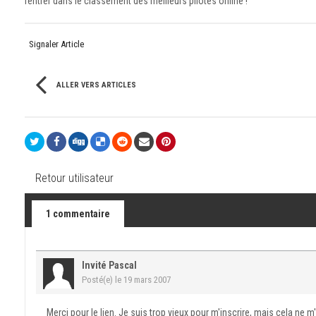
rentrer dans le classement des meilleurs pilotes online !
Signaler Article
ALLER VERS ARTICLES
Retour utilisateur
1 commentaire
Invité Pascal
Posté(e)
le 19 mars 2007
Merci pour le lien. Je suis trop vieux pour m'inscrire, mais cela ne 