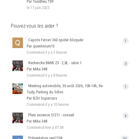
Par ToniBleu TDF
le 17 juin 2025
Pouvez-vous les aider ?
Capote Ferrari 360 spider bloquée
1
Par quentinium13
Commencé
il y a 3 heures
Recherche BMW Z3 - 2,8L - série 1
3
Par Mika 348
Commencé
il y a 8 heures
Meeting automobile, 30 août 2026, 10h-14h, Ile-
1
Tudy, Parking du Sillon
Par BZH Supercars
Commencé
il y a 10 heures
Plein essence 512Tr - conseil
6
Par Mika 348
Commencé
hier à 07:58
Présentation jam2104
32