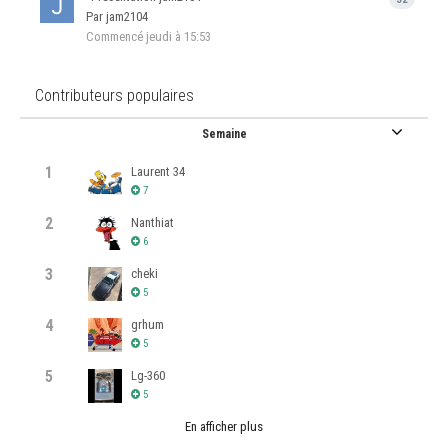
Par jam2104
Commencé
jeudi à 15:53
Contributeurs populaires
Semaine
1
Laurent 34
7
2
Nanthiat
6
3
cheki
5
4
grhum
5
5
Lg-360
5
En afficher plus