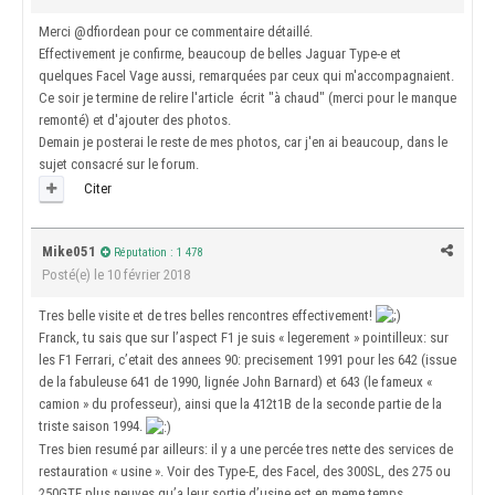
Merci
@dfiordean
pour ce commentaire détaillé.
Effectivement je confirme, beaucoup de belles Jaguar Type-e et
quelques Facel Vage aussi, remarquées par ceux qui m'accompagnaient.
Ce soir je termine de relire l'article écrit "à chaud" (merci pour le manque
remonté) et d'ajouter des photos.
Demain je posterai le reste de mes photos, car j'en ai beaucoup, dans le
sujet consacré sur le forum.
Citer
Mike051
Réputation : 1 478
Posté(e)
le 10 février 2018
Tres belle visite et de tres belles rencontres effectivement!
Franck, tu sais que sur l’aspect F1 je suis « legerement » pointilleux: sur
les F1 Ferrari, c’etait des annees 90: precisement 1991 pour les 642 (issue
de la fabuleuse 641 de 1990, lignée John Barnard) et 643 (le fameux «
camion » du professeur), ainsi que la 412t1B de la seconde partie de la
triste saison 1994.
Tres bien resumé par ailleurs: il y a une percée tres nette des services de
restauration « usine ». Voir des Type-E, des Facel, des 300SL, des 275 ou
250GTE plus neuves qu’a leur sortie d’usine est en meme temps