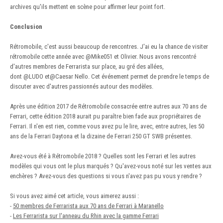
archives qu'ils mettent en scène pour affirmer leur point fort.
Conclusion
Rétromobile, c'est aussi beaucoup de rencontres. J'ai eu la chance de visiter
rétromobile cette année avec
@Mike051
et Olivier. Nous avons rencontré
d'autres membres de Ferrarista sur place, au gré des allées,
dont
@LUDO
et
@Caesar Nello
. Cet événement permet de prendre le temps de
discuter avec d'autres passionnés autour des modèles.
Après une édition 2017 de Rétromobile consacrée entre autres aux 70 ans de
Ferrari, cette édition 2018 aurait pu paraître bien fade aux propriétaires de
Ferrari. Il n'en est rien, comme vous avez pu le lire, avec, entre autres, les 50
ans de la Ferrari Daytona et la dizaine de Ferrari 250 GT SWB présentes.
Avez-vous été à Rétromobile 2018 ? Quelles sont les Ferrari et les autres
modèles qui vous ont le plus marqués ? Qu'avez-vous noté sur les ventes aux
enchères ? Avez-vous des questions si vous n'avez pas pu vous y rendre ?
Si vous avez aimé cet article, vous aimerez aussi :
-
50 membres de Ferrarista aux 70 ans de Ferrari à Maranello
-
Les Ferrarista sur l'anneau du Rhin avec la gamme Ferrari